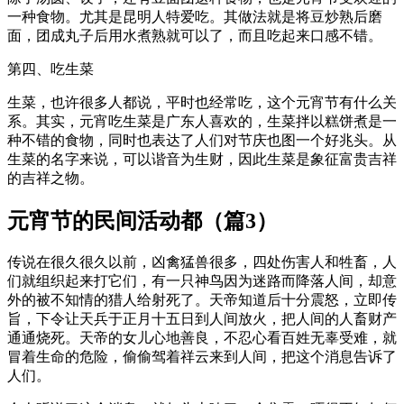
一种食物。尤其是昆明人特爱吃。其做法就是将豆炒熟后磨
面，团成丸子后用水煮熟就可以了，而且吃起来口感不错。
第四、吃生菜
生菜，也许很多人都说，平时也经常吃，这个元宵节有什么关
系。其实，元宵吃生菜是广东人喜欢的，生菜拌以糕饼煮是一
种不错的食物，同时也表达了人们对节庆也图一个好兆头。从
生菜的名字来说，可以谐音为生财，因此生菜是象征富贵吉祥
的吉祥之物。
元宵节的民间活动都（篇3）
传说在很久很久以前，凶禽猛兽很多，四处伤害人和牲畜，人
们就组织起来打它们，有一只神鸟因为迷路而降落人间，却意
外的被不知情的猎人给射死了。天帝知道后十分震怒，立即传
旨，下令让天兵于正月十五日到人间放火，把人间的人畜财产
通通烧死。天帝的女儿心地善良，不忍心看百姓无辜受难，就
冒着生命的危险，偷偷驾着祥云来到人间，把这个消息告诉了
人们。