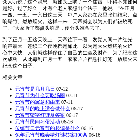
众人听说了这个消息，就如头上响了一个焦雷，吓得不知如何
是好。过了好久，才有个老人家想出个法子，他说：“在正月
十四、十五、十六日这三天，每户人家都在家里张灯结彩、点
响爆竹、燃放烟火。这样一来，天帝就会以为人们都被烧死
了。”大家听了都点头称是，便分头准备去了。
到了正月十五这天晚上，天帝往下一看，发觉人间一片红光，
响声震天，连续三个夜晚都是如此，以为是大火燃烧的火焰，
心中大快。人们就这样保住了自己的生命及财产。为了纪念这
次成功，从此每到正月十五，家家户户都悬挂灯笼，放烟火来
纪念这个日子。
相关文章
元宵节是几月几日
07-12
元宵节为什么要吃汤圆
07-11
元宵节的寓意和由来
07-11
元宵节的晚上适合做什么
06-17
元宵节猜字灯谜及答案
06-17
元宵节民间习俗活动
06-16
传统节日元宵节的起源是什么
06-16
兔年元宵节晚会猜灯谜答案100条
06-16