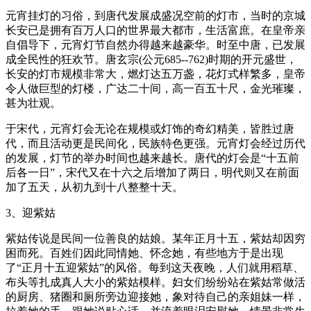
元宵挂灯的习俗，到唐代发展成盛况空前的灯市，当时的京城
长安已是拥有百万人口的世界最大都市，生活富庶。在皇帝亲
自倡导下，元宵灯节自然办得越来越豪华。时至中唐，已发展
成全民性的狂欢节。唐玄宗(公元685--762)时期的开元盛世，
长安的灯市规模非常大，燃灯达五万盏，花灯式样繁多，皇帝
令人做巨型的灯楼，广达二十间，高一百五十尺，金光璀璨，
甚为壮观。
于宋代，元宵灯会无论在规模或灯饰的奇幻精美，皆胜过唐
代，而且活动更是民间化，民族特色更强。元宵灯会经过历代
的发展，灯节的举办时间也越来越长。唐代的灯会是“十五前
后各一日”，宋代又在十六之后增加了两日，明代则又在前面
加了五天，从初九到十八整整十天。
3、迎紫姑
紫姑传说是民间一位善良的姑娘。某年正月十五，紫姑却因穷
困而死。百姓们因此同情她、怀念她，有些地方于是出现
了“正月十五迎紫姑”的风俗。每到这天夜晚，人们就用稻草、
布头等扎成真人大小的紫姑模样。妇女们纷纷站在紫姑常做活
的厨房、猪圈和厕所旁边迎接她，象对待自己的亲姐妹一样，