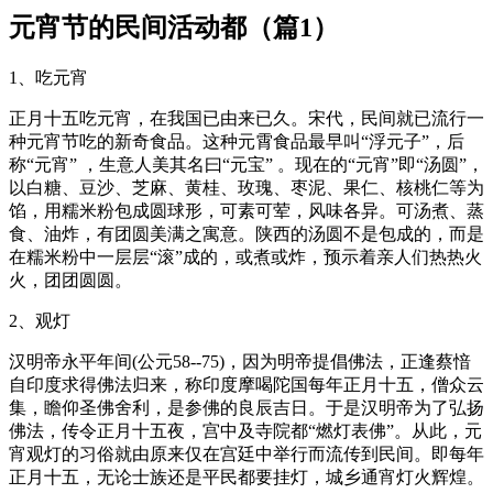
元宵节的民间活动都（篇1）
1、吃元宵
正月十五吃元宵，在我国已由来已久。宋代，民间就已流行一
种元宵节吃的新奇食品。这种元霄食品最早叫“浮元子”，后
称“元宵” ，生意人美其名曰“元宝” 。现在的“元宵”即“汤圆”，
以白糖、豆沙、芝麻、黄桂、玫瑰、枣泥、果仁、核桃仁等为
馅，用糯米粉包成圆球形，可素可荤，风味各异。可汤煮、蒸
食、油炸，有团圆美满之寓意。陕西的汤圆不是包成的，而是
在糯米粉中一层层“滚”成的，或煮或炸，预示着亲人们热热火
火，团团圆圆。
2、观灯
汉明帝永平年间(公元58--75)，因为明帝提倡佛法，正逢蔡愔
自印度求得佛法归来，称印度摩喝陀国每年正月十五，僧众云
集，瞻仰圣佛舍利，是参佛的良辰吉日。于是汉明帝为了弘扬
佛法，传令正月十五夜，宫中及寺院都“燃灯表佛”。从此，元
宵观灯的习俗就由原来仅在宫廷中举行而流传到民间。即每年
正月十五，无论士族还是平民都要挂灯，城乡通宵灯火辉煌。