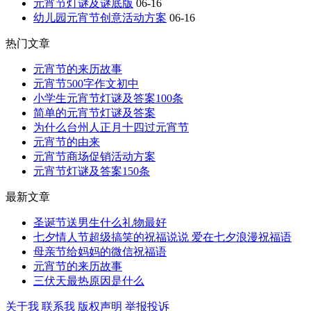
元宵节灯谜及谜底版
06-16
幼儿园元宵节创意活动方案
06-16
热门文章
元宵节的来历故事
元宵节500字作文初中
小学生元宵节灯谜及答案100条
简单的元宵节灯谜及答案
为什么台州人正月十四过元宵节
元宵节的由来
元宵节商场促销活动方案
元宵节灯谜及答案150条
最新文章
圣诞节送男生什么礼物最好
七夕情人节超级搞笑的祝福说说 爱在七夕浪漫祝福语
母亲节给妈妈的微信祝福语
元宵节的来历故事
三伏天最热原因是什么
关于我
联系我
版权声明
举报投诉