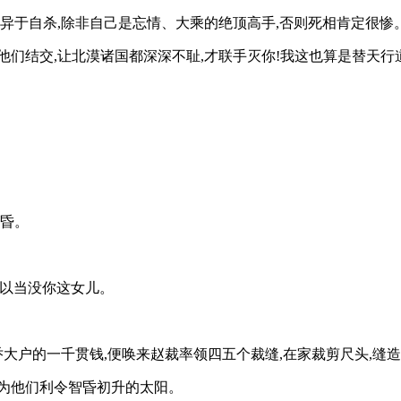
无异于自杀,除非自己是忘情、大乘的绝顶高手,否则死相肯定很惨
跟他们结交,让北漠诸国都深深不耻,才联手灭你!我这也算是替天行
智昏。
可以当没你这女儿。
乔大户的一千贯钱,便唤来赵裁率领四五个裁缝,在家裁剪尺头,缝
因为他们利令智昏初升的太阳。