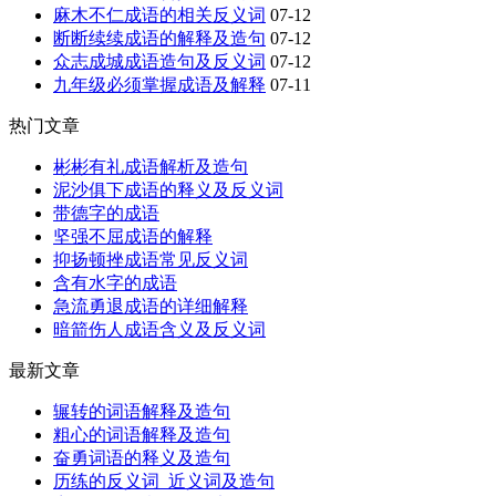
麻木不仁成语的相关反义词
07-12
断断续续成语的解释及造句
07-12
众志成城成语造句及反义词
07-12
九年级必须掌握成语及解释
07-11
热门文章
彬彬有礼成语解析及造句
泥沙俱下成语的释义及反义词
带德字的成语
坚强不屈成语的解释
抑扬顿挫成语常见反义词
含有水字的成语
急流勇退成语的详细解释
暗箭伤人成语含义及反义词
最新文章
辗转的词语解释及造句
粗心的词语解释及造句
奋勇词语的释义及造句
历练的反义词_近义词及造句