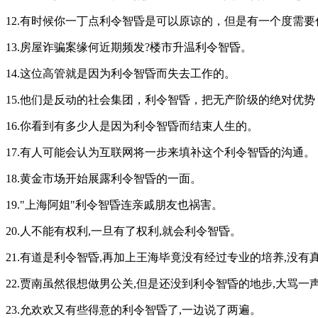
12.有时候你一丁点利令智昏是可以原谅的，但是有一个度需
13.房屋诈骗案缘何近期频发?楼市升温利令智昏。
14.这位高管就是因为利令智昏而失去工作的。
15.他们是反动的社会集团，利令智昏，把无产阶级的绝对优
16.你看到有多少人是因为利令智昏而结束人生的。
17.有人可能会认为互联网将一步来填补这个利令智昏的沟通。
18.黄金市场开始展露利令智昏的一面。
19."上海阿姐"利令智昏连亲戚朋友也祸害。
20.人不能有权利,一旦有了权利,就会利令智昏。
21.有道是利令智昏,再加上王海毕竟没有经过专业的培养,没
22.贾南虽然很想做男公关,但是还没到利令智昏的地步,大骂一声
23.允欢欢又有些得意的利令智昏了,一边说了两遍。