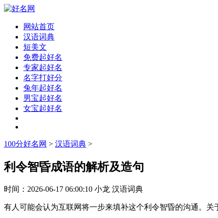
网站首页
汉语词典
短美文
免费起好名
专家起好名
名字打好分
兔年起好名
男宝起好名
女宝起好名
100分好名网
>
汉语词典
>
利令智昏成语的解析及造句
时间：
2026-06-17 06:00:10
小龙
汉语词典
有人可能会认为互联网将一步来填补这个利令智昏的沟通。关