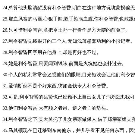
24.总算他头脑清醒没有利令智昏,明白在这种地方玩坑蒙拐骗
25.那血风寨的马匪,心狠手辣,双手染满血腥,你利令智昏,也敢
26.只可惜利令智昏,竟把卓王孙一行看作是方天随的前驱了。
27.利令智昏见钱眼开的三个人,无知浅薄愚蠢功利的小报记者。
28.利令智昏四字用在他身上,却是再好也不过。
29.她是利令智昏,只要闻到钱味,前面是火坑她也会扑过去。
30.个人的私利常常会迷惑他们的眼睛,目光短浅会让他们利令
31.爱情断然不是个好东西,彷如金钱令人利令智昏。
32.可是,利令智昏的岳贤也已经顾不上自己女儿了:“我说过,我
33.他们利令智昏,大有顺之者昌、逆之者亡的势头。
34.利令智昏之下,吴大舅托了儿女亲家做保人,借了郑亲家姐夫
35.马其顿现在已迁移到东南偏东，并几乎看不见任何东西，