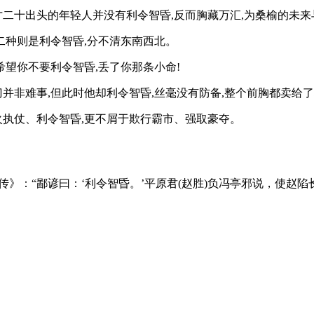
个才二十出头的年轻人并没有利令智昏,反而胸藏万汇,为桑榆的未
第二种则是利令智昏,分不清东南西北。
,希望你不要利令智昏,丢了你那条小命!
刀并非难事,但此时他却利令智昏,丝毫没有防备,整个前胸都卖给
明火执仗、利令智昏,更不屑于欺行霸市、强取豪夺。
》：“鄙谚曰：‘利令智昏。’平原君(赵胜)负冯亭邪说，使赵陷