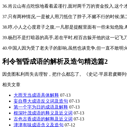
36.肖云山有点吃惊地看着孟谨行,面对两千万的资金投入,这
37.只有两种情况,一是被人用刀抵住了脖子,不赌不行的时候;
38.哼,小人之心度君子之腹,一凡那是提醒里面有一些未知危险
39.杨烈不是打暗器的高手,若在平时,程百吉躲开他的这一记飞
40.中国人因为受了老夫子的影响,虽然也谈竞争,但一直不敢
利令智昏成语的解析及造句精选篇2
因贪图私利而失去理智，把什么都忘了。《史记·平原君虞卿列传
相关文章
大而无当成语具体解释
07-13
妄自尊大成语反义词及造句
07-13
第一个字为日的成语及解释
07-13
根深叶茂成语的释义及近义词
07-13
古色古香成语的解释及近义词
07-13
津津有味成语含义及造句
07-12