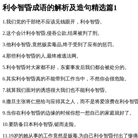
利令智昏成语的解析及造句精选篇1
1.我们党的干部绝不应该见钱眼开，利令智昏。
2.这个会计利令智昏,侵吞公款,结果被判了刑。
3.他利令智昏,竟然贩卖毒品,终于受到了应有的惩罚。
4.那些利令智昏的人,最终难逃法网。
5.利令智昏对大家都不好，东窗事发后我们都会被处分的。
6.其实利令智昏真的不能带到工作当中，不然你会很危险。
7.就算我们面对的诱惑很大我们也不能利令智昏。
8.撒旦主张将仁慈给与应得其之人，而不是将爱浪费在利令智
9.当你在利令智昏的边缘的时候你想一想自己的家庭就好了。
10.要防备日本利令智昏,铤而走险。
11.19岁的她从事的工作竟然是贩毒,为自己利令智昏付出了惨