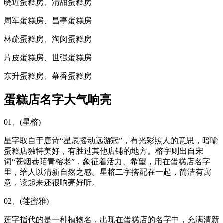
晓近蛋糕房、清甜蛋糕房
周军蛋糕房、昌亭蛋糕房
林疏蛋糕房、淘闵蛋糕房
片皮蛋糕房、世强蛋糕房
东升蛋糕房、幕香蛋糕房
蛋糕店名字大气响亮
01、(星榕)
星字取自于唐诗“星辰摇动远游冠”，有光彩照人的意思，暗喻
蛋糕店独特美好，有胜过其他店铺的地方。榕字则出自宋
词“苍烟巷陌青榕老”，象征着活力、希望，用在蛋糕店名字
里，给人以清新自然之感。星榕二字搭配在一起，简洁有寓
意，读起来还很响亮好听。
02、(莲蜜雅)
莲字指代的是一种植物名，出现在蛋糕店的名字中，充满清新