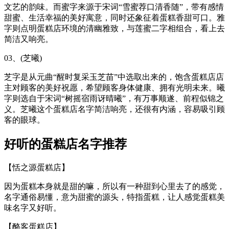
文艺的韵味。而蜜字来源于宋词“雪蜜荐口清香随”，带有感情
甜蜜、生活幸福的美好寓意，同时还象征着蛋糕香甜可口。雅
字则点明蛋糕店环境的清幽雅致，与莲蜜二字相组合，看上去
简洁又响亮。
03、(芝曦)
芝字是从元曲“醒时复采玉芝苗”中选取出来的，饱含蛋糕店店
主对顾客的美好祝愿，希望顾客身体健康、拥有光明未来。曦
字则选自于宋词“树摇宿雨讶晴曦”，有万事顺遂、前程似锦之
义。芝曦这个蛋糕店名字简洁响亮，还很有内涵，容易吸引顾
客的眼球。
好听的蛋糕店名字推荐
【恬之源蛋糕店】
因为蛋糕本身就是甜的嘛，所以有一种甜到心里去了的感觉，
名字通俗易懂，意为甜蜜的源头，特指蛋糕，让人感觉蛋糕美
味名字又好听。
【酪客蛋糕店】