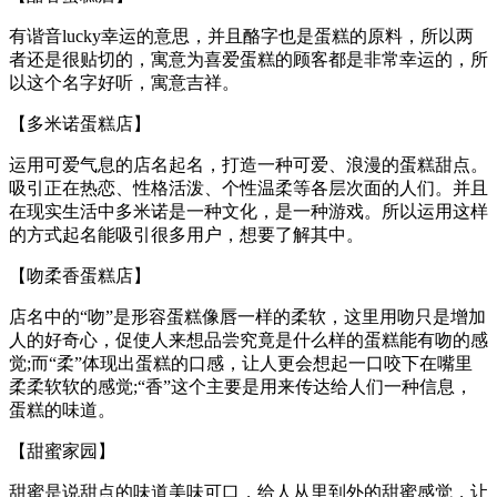
有谐音lucky幸运的意思，并且酪字也是蛋糕的原料，所以两
者还是很贴切的，寓意为喜爱蛋糕的顾客都是非常幸运的，所
以这个名字好听，寓意吉祥。
【多米诺蛋糕店】
运用可爱气息的店名起名，打造一种可爱、浪漫的蛋糕甜点。
吸引正在热恋、性格活泼、个性温柔等各层次面的人们。并且
在现实生活中多米诺是一种文化，是一种游戏。所以运用这样
的方式起名能吸引很多用户，想要了解其中。
【吻柔香蛋糕店】
店名中的“吻”是形容蛋糕像唇一样的柔软，这里用吻只是增加
人的好奇心，促使人来想品尝究竟是什么样的蛋糕能有吻的感
觉;而“柔”体现出蛋糕的口感，让人更会想起一口咬下在嘴里
柔柔软软的感觉;“香”这个主要是用来传达给人们一种信息，
蛋糕的味道。
【甜蜜家园】
甜蜜是说甜点的味道美味可口，给人从里到外的甜蜜感觉，让