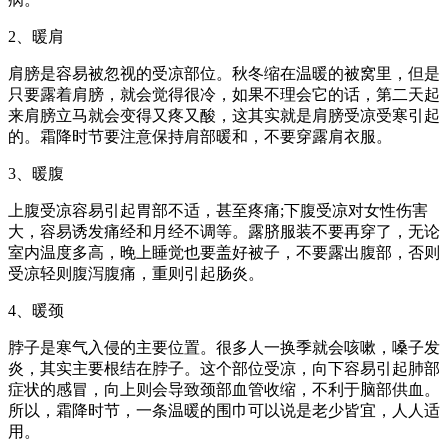
2、暖肩
肩膀是容易被忽视的受凉部位。秋冬缩在温暖的被窝里，但是
只要露着肩膀，就会觉得很冷，如果不理会它的话，第二天起
来肩膀立马就会变得又疼又酸，这其实就是肩膀受凉受寒引起
的。霜降时节要注意保持肩部暖和，不要穿露肩衣服。
3、暖腹
上腹受凉容易引起胃部不适，甚至疼痛;下腹受凉对女性伤害
大，容易诱发痛经和月经不调等。露脐服装不要再穿了，无论
室内温度多高，晚上睡觉也要盖好被子，不要露出腹部，否则
受凉轻则腹泻腹痛，重则引起肠炎。
4、暖颈
脖子是寒气入侵的主要位置。很多人一换季就会咳嗽，嗓子发
炎，其实主要根结在脖子。这个部位受凉，向下容易引起肺部
症状的感冒，向上则会导致颈部血管收缩，不利于脑部供血。
所以，霜降时节，一条温暖的围巾可以说是老少皆宜，人人适
用。