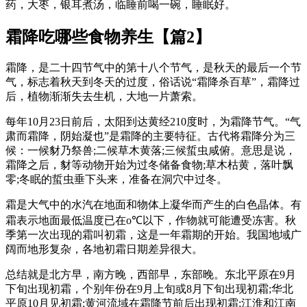
药，大枣，银耳煮汤，临睡前喝一碗，睡眠好。
霜降吃哪些食物养生【篇2】
霜降，是二十四节气中的第十八个节气，是秋天的最后一个节
气，标志着秋天到冬天的过度，俗话说“霜降杀百草”，霜降过
后，植物渐渐失去生机，大地一片萧索。
每年10月23日前后，太阳到达黄经210度时，为霜降节气。“气
肃而霜降，阴始凝也”是霜降的主要特征。古代将霜降分为三
候：一候豺乃祭兽;二候草木黄落;三候蜇虫咸俯。意思是说，
霜降之后，豺等动物开始为过冬储备食物;草木枯黄，落叶飘
零;冬眠的蜇虫垂下头来，准备在洞穴中过冬。
霜是大气中的水汽在地面和物体上凝华而产生的白色晶体。有
霜表示地面最低温度已在o℃以下，作物就可能遭受冻害。秋
季第一次出现的霜叫初霜，这是一年霜期的开始。我国地域广
阔而地形复杂，各地初霜日期差异很大。
总结就是北方早，南方晚，西部早，东部晚。东北平原在9月
下旬出现初霜，个别年份在9月上旬或8月下旬出现初霜;华北
平原10月见初霜;黄河流域在霜降节前后出现初霜;江淮和江南