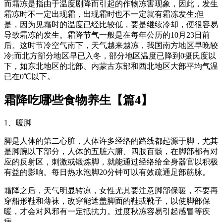
而霜冻是指由于温度剧降而引起的作物冻害现象，因此，发生
霜冻时不一定出现霜，出现霜时也不一定就有霜冻发生;但
是，因为见霜时的温度已经比较低，要是继续冷却，便很容易
导致霜冻的发生。霜降节气一般是在每年公历的10月23日前
后。这时节冷空气南下，天气越来越冻，我国南方地区早晚较
冷;而北方部分地区早已入冬，部分地区温度已降到0摄氏度以
下，如东北地区的北部、内蒙古东部和西北地区大部平均气温
已在0℃以下。
霜降吃哪些食物养生【篇4】
1、暖脚
脚是人体的第二心脏，人体许多经络的路线都起源于脚，尤其
是脚腕以下部分，人体的五脏六腑、四肢百骸，在脚部都有对
应的反射区，刺激或锻炼脚，就能通过经络给全身器官以积极
有益的影响。每日热水泡脚20分钟可以有效疏通足部筋脉。
霜降之后，天气明显转凉，女性尤其要注意脚部保暖，不要再
穿船形鞋和薄袜，改穿能遮盖脚面的鞋或靴子，以使脚部保
暖，才会对风邪有一定抵抗力。过度秋冻容易引起感冒等疾
病。