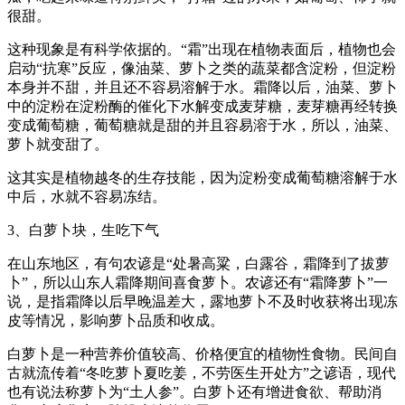
很甜。
这种现象是有科学依据的。“霜”出现在植物表面后，植物也会
启动“抗寒”反应，像油菜、萝卜之类的蔬菜都含淀粉，但淀粉
本身并不甜，并且还不容易溶解于水。霜降以后，油菜、萝卜
中的淀粉在淀粉酶的催化下水解变成麦芽糖，麦芽糖再经转换
变成葡萄糖，葡萄糖就是甜的并且容易溶于水，所以，油菜、
萝卜就变甜了。
这其实是植物越冬的生存技能，因为淀粉变成葡萄糖溶解于水
中后，水就不容易冻结。
3、白萝卜块，生吃下气
在山东地区，有句农谚是“处暑高粱，白露谷，霜降到了拔萝
卜”，所以山东人霜降期间喜食萝卜。农谚还有“霜降萝卜”一
说，是指霜降以后早晚温差大，露地萝卜不及时收获将出现冻
皮等情况，影响萝卜品质和收成。
白萝卜是一种营养价值较高、价格便宜的植物性食物。民间自
古就流传着“冬吃萝卜夏吃姜，不劳医生开处方”之谚语，现代
也有说法称萝卜为“土人参”。白萝卜还有增进食欲、帮助消