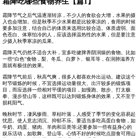
霜降吃哪些食物养生【篇1】
霜降节气之后气温逐渐转凉，不少人的食欲会大增，水果的摄
入也会增加。但是秋季不少水果都是比较寒凉的，食用的时候
要多加注意，结合自己的体质来选用比较合适。体质虚弱、面
色苍白、体寒怕冷的人，应该选择温热性的水果，但是要注意
少摄入秋季寒凉的瓜果。
霜降天气仍然不适合大补，宜多吃健脾养阴润燥的食物。比如
一些“白色”食物，梨、冬瓜、白萝卜、银耳等，在润肺滋养方
面就有极佳的效果。
霜降节气前后，秋高气爽，很多人都喜欢外出运动。建议这个
时节锻炼的时候，不宜选择运动量很大、出汗较多的锻炼项
目，而应选择一些相对平缓的项目，如慢跑、散步、打太极
拳、漫步登山等，这样既可以达到锻炼身体的效果，又不至于
损耗阳气。
晚秋时节，凄风惨雨、草枯叶落，人感受了季节的变化容易起
忧思。使人意志消沉、抑郁不乐。要适当多吃高蛋白食物，如
牛奶、鸡蛋、猪肉、羊肉和豆类等;还要参加一些有益身心的
娱乐活动，如歌舞、登山等。心情不好的时候吃点甜食可用山