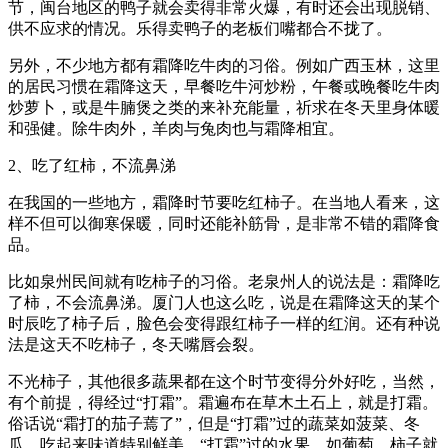
节，闽台地区的鸭子就会卖得非常火爆，有时还会出现脱销、
供不应求的情况。乐得卖鸭子的老板们嘴都合不拢了。
另外，不少地方都有霜降吃牛肉的习俗。例如广西玉林，这里
的居民习惯在霜降这天，早餐吃牛河炒粉，午餐或晚餐吃牛肉
炒萝卜，或是牛腩煲之类的来补充能量，祈求在冬天里身体暖
和强健。除牛肉外，羊肉与兔肉也与霜降相宜。
2、吃了红柿，不流鼻涕
在我国的一些地方，霜降时节要吃红柿子。在当地人看来，这
样不但可以御寒保暖，同时还能补筋骨，是非常不错的霜降食
品。
比如泉州民间就有吃柿子的习俗。老泉州人的说法是：霜降吃
了柿，不会流鼻涕。厦门人也这么吃，说是在霜降这天的某个
时辰吃了柿子后，脸色会变得跟红柿子一样的红润。还有种说
法是这天不吃柿子，冬天嘴唇会裂。
不光柿子，其他很多蔬果都在这个时节变得分外好吃，当然，
有个前提，得经过“打霜”。霜遍布在草木土石上，就是打霜。
俗话说“霜打的茄子蔫了”，但是“打霜”过的蔬菜如菠菜、冬
瓜，吃起来味道特别鲜美，“打霜”过的水果，如葡萄、柿子就