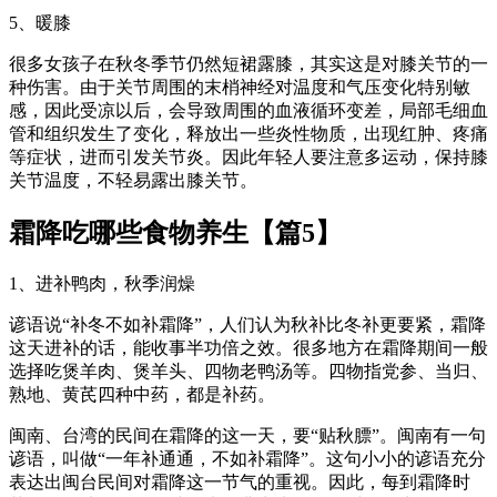
5、暖膝
很多女孩子在秋冬季节仍然短裙露膝，其实这是对膝关节的一
种伤害。由于关节周围的末梢神经对温度和气压变化特别敏
感，因此受凉以后，会导致周围的血液循环变差，局部毛细血
管和组织发生了变化，释放出一些炎性物质，出现红肿、疼痛
等症状，进而引发关节炎。因此年轻人要注意多运动，保持膝
关节温度，不轻易露出膝关节。
霜降吃哪些食物养生【篇5】
1、进补鸭肉，秋季润燥
谚语说“补冬不如补霜降”，人们认为秋补比冬补更要紧，霜降
这天进补的话，能收事半功倍之效。很多地方在霜降期间一般
选择吃煲羊肉、煲羊头、四物老鸭汤等。四物指党参、当归、
熟地、黄芪四种中药，都是补药。
闽南、台湾的民间在霜降的这一天，要“贴秋膘”。闽南有一句
谚语，叫做“一年补通通，不如补霜降”。这句小小的谚语充分
表达出闽台民间对霜降这一节气的重视。因此，每到霜降时