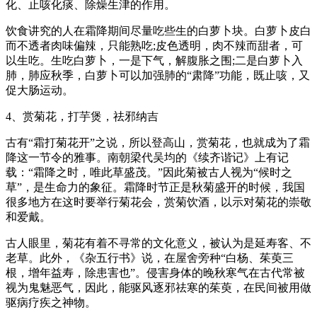
化、止咳化痰、除燥生津的作用。
饮食讲究的人在霜降期间尽量吃些生的白萝卜块。白萝卜皮白
而不透者肉味偏辣，只能熟吃;皮色透明，肉不辣而甜者，可
以生吃。生吃白萝卜，一是下气，解腹胀之围;二是白萝卜入
肺，肺应秋季，白萝卜可以加强肺的“肃降”功能，既止咳，又
促大肠运动。
4、赏菊花，打芋煲，祛邪纳吉
古有“霜打菊花开”之说，所以登高山，赏菊花，也就成为了霜
降这一节令的雅事。南朝梁代吴均的《续齐谐记》上有记
载：“霜降之时，唯此草盛茂。”因此菊被古人视为“候时之
草”，是生命力的象征。霜降时节正是秋菊盛开的时候，我国
很多地方在这时要举行菊花会，赏菊饮酒，以示对菊花的崇敬
和爱戴。
古人眼里，菊花有着不寻常的文化意义，被认为是延寿客、不
老草。此外，《杂五行书》说，在屋舍旁种“白杨、茱萸三
根，增年益寿，除患害也”。侵害身体的晚秋寒气在古代常被
视为鬼魅恶气，因此，能驱风逐邪祛寒的茱萸，在民间被用做
驱病疗疾之神物。