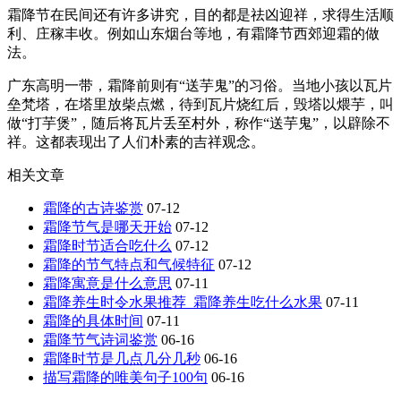
霜降节在民间还有许多讲究，目的都是祛凶迎祥，求得生活顺
利、庄稼丰收。例如山东烟台等地，有霜降节西郊迎霜的做
法。
广东高明一带，霜降前则有“送芋鬼”的习俗。当地小孩以瓦片
垒梵塔，在塔里放柴点燃，待到瓦片烧红后，毁塔以煨芋，叫
做“打芋煲”，随后将瓦片丢至村外，称作“送芋鬼”，以辟除不
祥。这都表现出了人们朴素的吉祥观念。
相关文章
霜降的古诗鉴赏
07-12
霜降节气是哪天开始
07-12
霜降时节适合吃什么
07-12
霜降的节气特点和气候特征
07-12
霜降寓意是什么意思
07-11
霜降养生时令水果推荐_霜降养生吃什么水果
07-11
霜降的具体时间
07-11
霜降节气诗词鉴赏
06-16
霜降时节是几点几分几秒
06-16
描写霜降的唯美句子100句
06-16