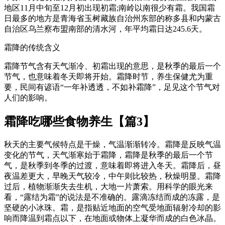
地区11月中旬至12月初出现初霜;南岭以南很少有霜。我国霜
日最多的地方是青海省玉树藏族自治州东部的称多县和内蒙古
自治区乌兰察布盟南部的清水河，年平均霜日达245.6天。
霜降的传统含义
霜降节气含有天气渐冷、初霜出现的意思，是秋季的最后一个
节气，也意味着冬天即将开始。霜降时节，养生保健尤为重
要，民间有谚语“一年补透透，不如补霜降”，足见这个节气对
人们的影响。
霜降吃哪些食物养生【篇3】
秋天的主要气候特点是干燥，气温渐渐转冷。霜降是反映气温
变化的节气，天气渐寒始于霜降，霜降是秋季的最后一个节
气，是秋季到冬季的过渡，意味着即将进入冬天。霜降后，昼
夜温差更大，早晚天气较冷，中午则比较热，秋燥明显。霜降
过后，植物渐渐失去生机，大地一片萧索。用科学的眼光来
看，“露结为霜”的说法是不准确的。露滴冻结而成的冻露，是
坚硬的小冰珠。霜，是指贴近地面的空气受地面辐射冷却的影
响而降温到霜点以下，在地面或物体上凝华而成的白色冰晶。