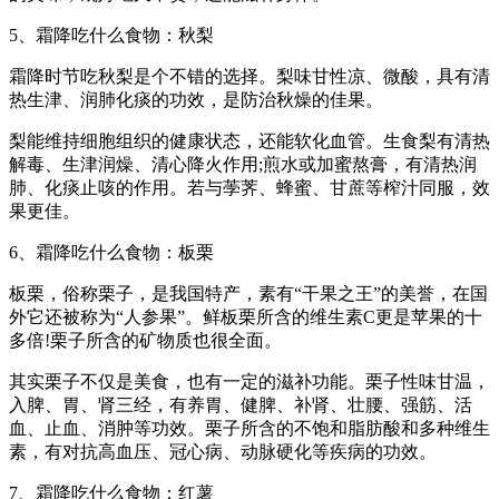
5、霜降吃什么食物：秋梨
霜降时节吃秋梨是个不错的选择。梨味甘性凉、微酸，具有清
热生津、润肺化痰的功效，是防治秋燥的佳果。
梨能维持细胞组织的健康状态，还能软化血管。生食梨有清热
解毒、生津润燥、清心降火作用;煎水或加蜜熬膏，有清热润
肺、化痰止咳的作用。若与荸荠、蜂蜜、甘蔗等榨汁同服，效
果更佳。
6、霜降吃什么食物：板栗
板栗，俗称栗子，是我国特产，素有“干果之王”的美誉，在国
外它还被称为“人参果”。鲜板栗所含的维生素C更是苹果的十
多倍!栗子所含的矿物质也很全面。
其实栗子不仅是美食，也有一定的滋补功能。栗子性味甘温，
入脾、胃、肾三经，有养胃、健脾、补肾、壮腰、强筋、活
血、止血、消肿等功效。栗子所含的不饱和脂肪酸和多种维生
素，有对抗高血压、冠心病、动脉硬化等疾病的功效。
7、霜降吃什么食物：红薯