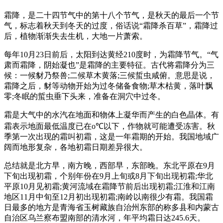
霜降，是二十四节气中的第十八个节气，是秋天的最后一个节
气，标志着秋天到冬天的过度，俗话说“霜降杀百草”，霜降过
后，植物渐渐失去生机，大地一片萧索。
每年10月23日前后，太阳到达黄经210度时，为霜降节气。“气
肃而霜降，阴始凝也”是霜降的主要特征。古代将霜降分为三
候：一候豺乃祭兽;二候草木黄落;三候蜇虫咸俯。意思是说，
霜降之后，豺等动物开始为过冬储备食物;草木枯黄，落叶飘
零;冬眠的蜇虫垂下头来，准备在洞穴中过冬。
霜是大气中的水汽在地面和物体上凝华而产生的白色晶体。有
霜表示地面最低温度已在o℃以下，作物就可能遭受冻害。秋
季第一次出现的霜叫初霜，这是一年霜期的开始。我国地域广
阔而地形复杂，各地初霜日期差异很大。
总结就是北方早，南方晚，西部早，东部晚。东北平原在9月
下旬出现初霜，个别年份在9月上旬或8月下旬出现初霜;华北
平原10月见初霜;黄河流域在霜降节前后出现初霜;江淮和江南
地区11月中旬至12月初出现初霜;南岭以南很少有霜。我国霜
日最多的地方是青海省玉树藏族自治州东部的称多县和内蒙古
自治区乌兰察布盟南部的清水河，年平均霜日达245.6天。