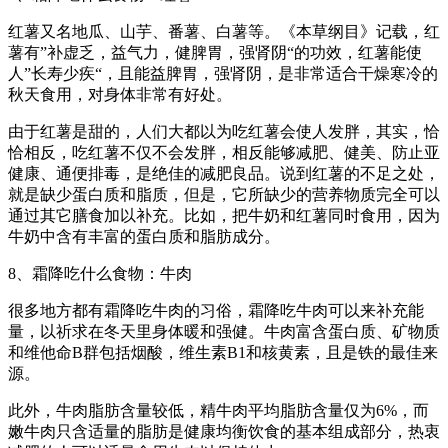
红薯又名地瓜、山芋、番薯、白薯等。《本草纲目》记载，红
薯有”补虚乏，益气力，健脾胃，强肾阴“的功效，红薯能使
人”长寿少疾“，且能益脾胃，强肾阴，是非常适合干燥寒冷的
秋天食用，对身体非常有好处。
由于红薯是甜的，人们大都以为吃红薯会使人发胖，其实，恰
恰相反，吃红薯不仅不会发胖，相反能够减肥、健美、防止亚
健康、通便排毒，是绝佳的减肥良品。说到红薯的不足之处，
就是缺少蛋白质和脂质，但是，它所缺少的营养物质完全可以
通过其它膳食加以补充。比如，把牛奶和红薯同时食用，因为
牛奶中含有丰富的蛋白质和脂肪成分。
8、霜降吃什么食物：牛肉
很多地方都有霜降吃牛肉的习俗，霜降吃牛肉可以来补充能
量，以祈求在冬天里身体暖和强健。牛肉富含蛋白质、矿物质
和维他命B群包括烟酸，维生素B1和核黄素，且是铁的最佳来
源。
此外，牛肉脂肪含量较低，精牛肉平均脂肪含量仅为6%，而
嫩牛肉只含适量的脂肪是健康均衡饮食的基本组成部分，热衷