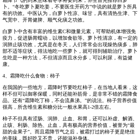
霜降节气的到来意味着冬季将要到来，养生首先推荐白萝
卜。“冬吃萝卜夏吃姜，不要医生开药方”中说的就是萝卜所具
有的功效。中医认为，白萝卜性凉、味甘，具有清热生津、下
气宽中、开胃健脾、顺气化痰之功效。
白萝卜中含有丰富的维生素C和微量元素，可帮助机体增强免
疫力，促进肠胃蠕动，以增加食欲等。萝卜性清凉，有一定的
润肺止咳功效，尤其是在冬天，人们常常会出现燥热痰多，肺
部不适等症状，得法地吃一些萝卜，就可得到辅助治疗。萝卜
生吃是一种方法，不但清凉而且水分多，可以利尿，有益健
康。
4、霜降吃什么食物：柿子
在我国的一些地方，霜降时节要吃红柿子，在当地人看来，这
样不但可以御寒保暖，同时还能补筋骨，是非常不错的霜降食
品。还有“霜降吃丁柿，不会流鼻涕。”的说法。柿子营养价值
很高，所含维生素和糖分比一般水果高1-2倍左右。
柿子不但具有涩肠、润肺、止血、和胃，还可以补虚、解酒、
止咳、利肠、除热、止血，具有极高的营养价值，被誉为“最
甜的金果子”。而且霜降节气之后，被霜打过的柿子更是绝佳
的美味，既好吃又不贵，还能滋补身体。