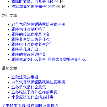
霜降时节是几点几分几秒
06-16
描写霜降的唯美句子100句
06-16
热门文章
24节气霜降保暖防秋燥注意事项
霜降为什么要吃柿子
霜降的传统食物及含义
霜降养生防三防是什么
霜降吃什么食物养生窍门
霜降是几月几日
霜降的古诗经典唯美
霜降前后吃什么养生_霜降饮食需要注意什么
最新文章
立秋注意的事项
24节气霜降保暖防秋燥注意事项
立冬节气是什么意思
立冬吃饺子有什么样的寓意
小暑应该吃什么清热排毒
关于我
联系我
版权声明
举报投诉