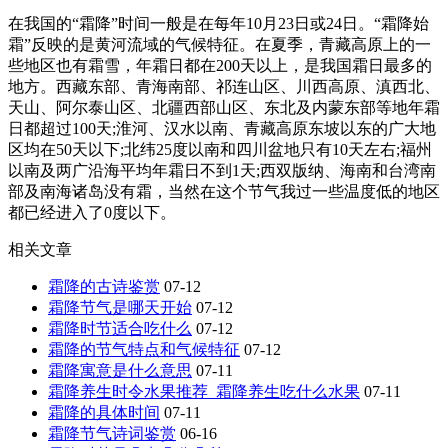
在我国的“霜降”时间一般是在每年10月23日或24日。“霜降始
霜”反映的是黄河流域的气候特征。在夏季，青藏高原上的一
些地区也有霜雪，年霜日都在200天以上，是我国霜日最多的
地方。西藏东部、青海南部、祁连山区、川西高原、滇西北、
天山、阿尔泰山区、北疆西部山区、东北及内蒙东部等地年霜
日都超过100天;淮河、汉水以南、青藏高原东坡以东的广大地
区均在50天以下;北纬25度以南和四川盆地只有10天左右;福州
以南及两广沿海平均年霜日不到1天;西双版纳、海南和台湾南
部及南海诸岛没有霜，当然在这个节气我过一些温度低的地区
都已经进入了0度以下。
相关文章
霜降的古诗鉴赏
07-12
霜降节气是哪天开始
07-12
霜降时节适合吃什么
07-12
霜降的节气特点和气候特征
07-12
霜降寓意是什么意思
07-11
霜降养生时令水果推荐_霜降养生吃什么水果
07-11
霜降的具体时间
07-11
霜降节气诗词鉴赏
06-16