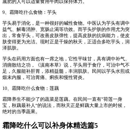
减肥的人可以适量食用牛肉以保持体力。
9、霜降吃什么食物：芋头
芋头易于消化，是一种很好的碱性食物。中医认为芋头有调中
益气、解毒消肿、宽肠止渴等功效。而芋头护肤的作用尤为突
出，常食芋头，可改善皮肤弹性，提高皮肤的抗病能力，使皮
肤变得更为光洁。现时正是干燥的秋天，正适合多吃芋头，润
泽肌肤。
芋头在药用方面也有一席之地，它性平味甘，具有调中补气、
消痈散结之功，《滇南本草》说，芋头用于食疗，可治中气不
足，久服能补肝胃，添精益髓，丰润肌肤。民间以芋头水煎或
煅末内服，可治胃痛、痢疾和慢性肾炎。
10、霜降吃什么食物：莲藕
霜降养生不能少了的蔬菜是莲藕。在民间一直有”荷莲一身
宝，秋藕最补人“的说法，而秋天正是鲜藕大量上市的时候，
绝对的当季蔬果。
霜降吃什么可以补身体精选篇5