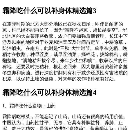
霜降吃什么可以补身体精选篇3
在霜降时期的北方大部分地区已在秋收扫尾，即使是耐寒的
葱，也已经不能再长了，因为“霜降不起葱，越长越要空”。华
北地区的大白菜即将收获，农户们要加强后期管理。长江中下
游及以南的地区对于冬麦和油菜应及时间苗定苗，中耕除草，
防治蚜虫。在南方，此时是“三秋”大忙时节。单季杂交稻、晚
稻才在收割，种早茬麦，栽早茬油菜，摘棉花，拔除棉秸，耕
翻整地。“满地秸秆拔个尽，来年少生虫和病”，收获以后的庄
稼地，还要及时把秸秆、根茬收回来，因为那里潜藏着许多越
冬虫卵和病菌。进行深度耕翻则有利于减少还原性有害物质的
积累，以保持土壤的健康，对来年的农作物种植有好处。
霜降吃什么可以补身体精选篇4
1、霜降吃什么食物：山药
霜降后吃根菜，不能忘记了山药。山药还有很高的药用价值。
中医认为，山药性甘平、无毒，它具有补脾益肾、养肺、止
泻、敛汗之功效，是很好的进补”食物药“。营养学认为，山药