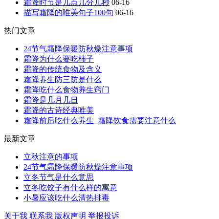
霜降时节是几点几分几秒
06-16
描写霜降的唯美句子100句
06-16
热门文章
24节气霜降保暖防秋燥注意事项
霜降为什么要吃柿子
霜降的传统食物及含义
霜降养生防三防是什么
霜降吃什么食物养生窍门
霜降是几月几日
霜降的古诗经典唯美
霜降前后吃什么养生_霜降饮食需要注意什么
最新文章
立秋注意的事项
24节气霜降保暖防秋燥注意事项
立冬节气是什么意思
立冬吃饺子有什么样的寓意
小暑应该吃什么清热排毒
关于我
联系我
版权声明
举报投诉