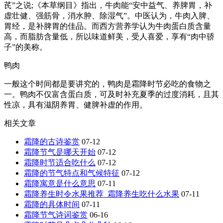
芪”之说;《本草纲目》指出，牛肉能“安中益气、养脾胃，补
虚壮健、强筋骨，消水肿、除湿气”。中医认为，牛肉入脾、
胃经，是补脾胃的佳品。而西方营养学认为牛肉蛋白质含量
高，而脂肪含量低，所以味道鲜美，受人喜爱，享有“肉中骄
子”的美称。
鸭肉
一般这个时间都是要讲究的，鸭肉是霜降时节必吃的食物之
一。鸭肉不仅富含蛋白质，可及时补充夏季的过度消耗，且其
性凉，具有滋阴养胃、健脾补虚的作用。
相关文章
霜降的古诗鉴赏
07-12
霜降节气是哪天开始
07-12
霜降时节适合吃什么
07-12
霜降的节气特点和气候特征
07-12
霜降寓意是什么意思
07-11
霜降养生时令水果推荐_霜降养生吃什么水果
07-11
霜降的具体时间
07-11
霜降节气诗词鉴赏
06-16