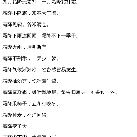
九月霜降无霜打，十月霜降霜打霜。
霜降不降霜，来春天气凉。
霜降见霜。谷米满仓。
霜降下雨连阴雨，霜降不下一季干。
霜降无雨，清明断车。
霜降不割禾，一天少一箩。
霜降气候渐渐冷，牲畜感冒易发生。
霜降抽勿齐，晚稻牵牛犁。
霜降露凝霜，树叶飘地层。蛰虫归屋去，准备过一冬。
霜降采柿子，立冬打晚枣。
霜降种麦，不消问得。
霜降变了天。