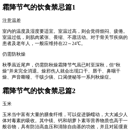
霜降节气的饮食禁忌篇1
注意温差
室内的温度及湿度要适宜。室温过高，则会觉得烦闷、疲倦。
室温过低，则肌肉紧张、畏缩、不愿活动。对于骨关节疾病的
患者及老年人，一般应维持在22～24℃。
仍需防秋燥
秋季虽近尾声，仍需防秋燥霜降节气虽已时至深秋，但“秋
燥”并未完全消退。燥邪伤人就会出现口干、唇干、鼻咽干
燥、声音嘶哑、干咳少痰、口渴便秘等一系列秋燥症。
霜降节气的饮食禁忌篇2
玉米
玉米当中富有大量的膳食纤维，可以促进肠蠕动，大大减少人
体对毒素的吸收。其中镁、钙和胡萝卜素等营养物质也高于一
般谷物，具有防治高血压和清除自由基的功效，并且对延缓衰