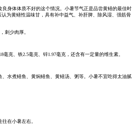
改良身体体质不好的这个情况。小暑节气正是品尝黄鳝的最佳时
医认为黄鳝性温味甘，具有补中益气、补肝脾、除风湿、强筋骨
美，刺少肉厚。
镁18毫克、铁2.5毫克、锌1.97毫克，还含有一定量的维生素。
鱼、水煮鳝鱼、黄焖鳝鱼、黄鳝汤、粥等。小暑不宜吃得太油腻
往往在小暑左右。