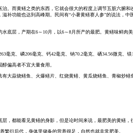
医治。而黄鳝之类的东西，它就会很大的程度上调节五脏六腑和
，滋补功能也达到高峰期。民间有“小暑黄鳝赛人参”的说法，中
水底层，产期在6～10月，以6～8月所产的最肥。黄鳝味鲜肉
3毫克、磷206毫克、钙42毫克、钠70.2毫克、硒34.56微克、
胆固醇偏高者不宜大量食用。
法有大蒜烧鳝鱼、火爆鳝片、红烧黄鳝、黄瓜烧鳝鱼、青椒炒鳝
底层，都能看见黄鳝的身影，但是论时间来说，最肥美的黄鳝，
营养繁衍后代，身体里储备的营养很足，自然也就非常肥美。