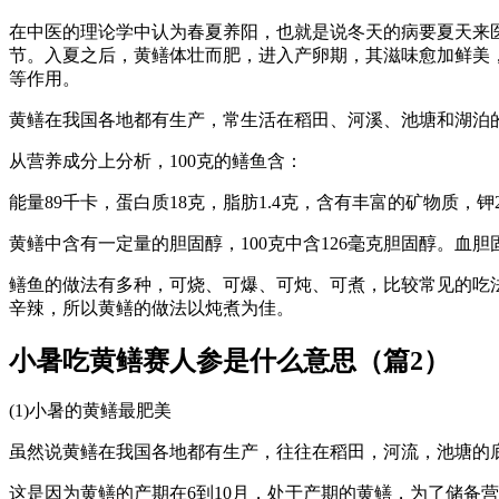
在中医的理论学中认为春夏养阳，也就是说冬天的病要夏天来
节。入夏之后，黄鳝体壮而肥，进入产卵期，其滋味愈加鲜美
等作用。
黄鳝在我国各地都有生产，常生活在稻田、河溪、池塘和湖泊的
从营养成分上分析，100克的鳝鱼含：
能量89千卡，蛋白质18克，脂肪1.4克，含有丰富的矿物质，钾26
黄鳝中含有一定量的胆固醇，100克中含126毫克胆固醇。血
鳝鱼的做法有多种，可烧、可爆、可炖、可煮，比较常见的吃
辛辣，所以黄鳝的做法以炖煮为佳。
小暑吃黄鳝赛人参是什么意思（篇2）
(1)小暑的黄鳝最肥美
虽然说黄鳝在我国各地都有生产，往往在稻田，河流，池塘的
这是因为黄鳝的产期在6到10月，处于产期的黄鳝，为了储备