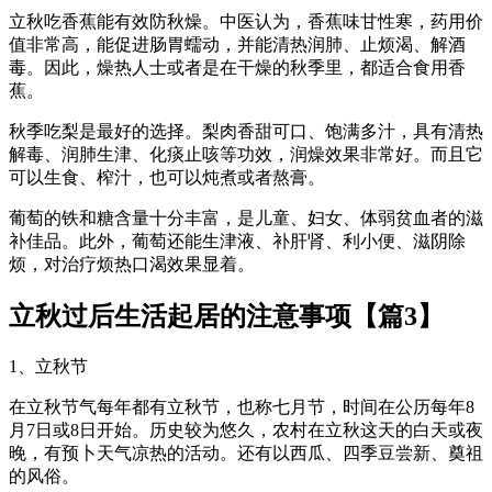
立秋吃香蕉能有效防秋燥。中医认为，香蕉味甘性寒，药用价
值非常高，能促进肠胃蠕动，并能清热润肺、止烦渴、解酒
毒。因此，燥热人士或者是在干燥的秋季里，都适合食用香
蕉。
秋季吃梨是最好的选择。梨肉香甜可口、饱满多汁，具有清热
解毒、润肺生津、化痰止咳等功效，润燥效果非常好。而且它
可以生食、榨汁，也可以炖煮或者熬膏。
葡萄的铁和糖含量十分丰富，是儿童、妇女、体弱贫血者的滋
补佳品。此外，葡萄还能生津液、补肝肾、利小便、滋阴除
烦，对治疗烦热口渴效果显着。
立秋过后生活起居的注意事项【篇3】
1、立秋节
在立秋节气每年都有立秋节，也称七月节，时间在公历每年8
月7日或8日开始。历史较为悠久，农村在立秋这天的白天或夜
晚，有预卜天气凉热的活动。还有以西瓜、四季豆尝新、奠祖
的风俗。