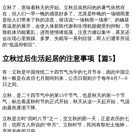
立秋了，意味着秋天的开始。立秋后虽然闷热的暑气依然存
在，但人们一早一晚的感觉好多了。尤其是昨晚的一场细雨更
是给人们带来了秋的凉意，俗话说“一场秋雨一场寒”。的确昼
夜温差的展开，会使人体新陈代谢和生理机能都受到抑制，导
致机体功能紊乱，进而使情绪低落，注意力难以集中，甚至还
会出现心里烦躁、多梦、失眠等一系列症状，即人们通常所说
的“低温抑郁症”。
立秋过后生活起居的注意事项【篇5】
答：立秋是中国传统二十四节气当中的七月节令，因此中国立
秋一般是在农历七月期间到来，公历日期则介于每年8月7—9
日之间。
立秋，是二十四节气中的第13个节气，也是秋天的第一个节
气，标志着孟秋时节的正式开始，秋天从这一天起开始，气温
由最热逐渐下降。
立秋是古时“四时八节”之一，交立秋的那一天，正是农历的七
月，也即古人所说的“申月”。立秋时节，民间有祭祀土地神，
庆祝丰收的习俗。