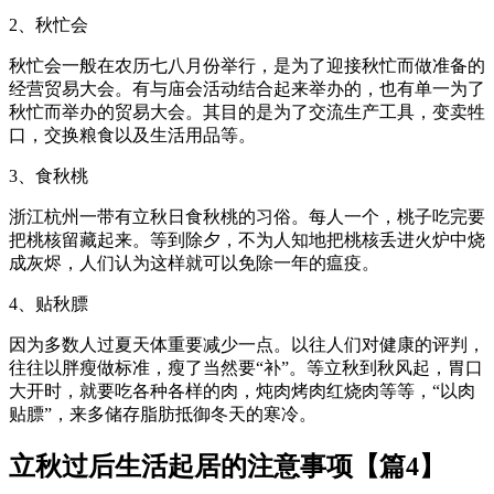
2、秋忙会
秋忙会一般在农历七八月份举行，是为了迎接秋忙而做准备的
经营贸易大会。有与庙会活动结合起来举办的，也有单一为了
秋忙而举办的贸易大会。其目的是为了交流生产工具，变卖牲
口，交换粮食以及生活用品等。
3、食秋桃
浙江杭州一带有立秋日食秋桃的习俗。每人一个，桃子吃完要
把桃核留藏起来。等到除夕，不为人知地把桃核丢进火炉中烧
成灰烬，人们认为这样就可以免除一年的瘟疫。
4、贴秋膘
因为多数人过夏天体重要减少一点。以往人们对健康的评判，
往往以胖瘦做标准，瘦了当然要“补”。等立秋到秋风起，胃口
大开时，就要吃各种各样的肉，炖肉烤肉红烧肉等等，“以肉
贴膘”，来多储存脂肪抵御冬天的寒冷。
立秋过后生活起居的注意事项【篇4】