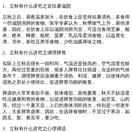
1、立秋有什么讲究之宜祛暑滋阴
立秋之后，昼夜温差加大，在饮食上应坚持祛暑清热，多食用
一些滋阴润肺的食物。医学专家认为，秋季燥气上升，易伤津
液，因此，在饮食上应以滋阴润肺为宜，可适当食用芝麻、糯
米、粳米、蜂蜜、枇杷、菠萝、乳品等柔润食物，以益胃生
津。另外，多吃豆类等食物，少吃油腻厚味之物。
2、立秋有什么讲究之调理脾胃
实际上立秋后很长一段时间，气温还是较高的，空气湿度也较
大。再经过苦夏的煎熬，很多人脾胃往往很虚，在这样的气候
条件下，调理脾胃应该侧重于清热、利湿、健脾，以使体内的
湿热之邪从小便排出，促进脾胃功能的恢复。
脾虚的人常常食欲不振、肢体倦怠、面色萎黄，秋天不妨适度
吃点健康和胃的食物，以促进脾胃功能的恢复，如芡实、山药
等。经过一个夏天后，人们的身体消耗很大，特别是一些老年
人，大多脾胃虚寒。因此，在选择食物时，不宜过于寒凉，如
西瓜、梨、黄瓜等，要少吃。
3、立秋有什么讲究之心理调适