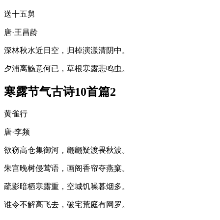
送十五舅
唐·王昌龄
深林秋水近日空，归棹演漾清阴中。
夕浦离觞意何已，草根寒露悲鸣虫。
寒露节气古诗10首篇2
黄雀行
唐·李频
欲窃高仓集御河，翩翩疑渡畏秋波。
朱宫晚树侵莺语，画阁香帘夺燕窠。
疏影暗栖寒露重，空城饥噪暮烟多。
谁令不解高飞去，破宅荒庭有网罗。