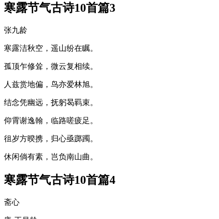
寒露节气古诗10首篇3
张九龄
寒露洁秋空，遥山纷在瞩。
孤顶乍修耸，微云复相续。
人兹赏地偏，鸟亦爱林旭。
结念凭幽远，抚躬曷羁束。
仰霄谢逸翰，临路嗟疲足。
徂岁方暌携，归心亟踯躅。
休闲倘有素，岂负南山曲。
寒露节气古诗10首篇4
斋心