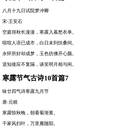
八月十九日试院梦冲卿
宋·王安石
空庭得秋长漫漫，寒露入暮愁衣单。
喧喧人语已成市，白日未到扶桑间。
永怀所好却成梦，玉色彷佛开心颜。
逆知後应不复隔，谈笑明月相与闲。
寒露节气古诗10首篇7
咏廿四气诗寒露九月节
唐·元稹
寒露惊秋晚，朝看菊渐黄。
千家风扫叶，万里雁随阳。