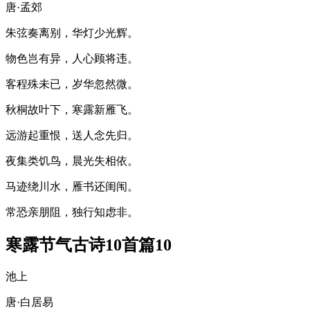
唐·孟郊
朱弦奏离别，华灯少光辉。
物色岂有异，人心顾将违。
客程殊未已，岁华忽然微。
秋桐故叶下，寒露新雁飞。
远游起重恨，送人念先归。
夜集类饥鸟，晨光失相依。
马迹绕川水，雁书还闺闱。
常恐亲朋阻，独行知虑非。
寒露节气古诗10首篇10
池上
唐·白居易