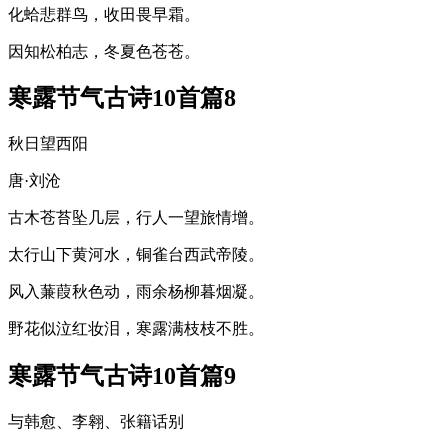
化蛤悲群鸟，收田畏早霜。
因知松柏志，冬夏色苍苍。
寒露节气古诗10首篇8
秋日望西阳
唐·刘沧
古木苍苔坠几层，行人一望旅情增。
太行山下黄河水，铜雀台西武帝陵。
风入蒹葭秋色动，雨余杨柳暮烟凝。
野花似泣红妆泪，寒露满枝枝不胜。
寒露节气古诗10首篇9
与韩愈、李翱、张籍话别