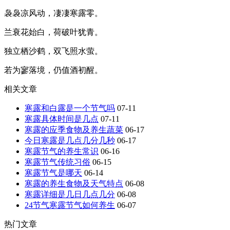
袅袅凉风动，凄凄寒露零。
兰衰花始白，荷破叶犹青。
独立栖沙鹤，双飞照水萤。
若为寥落境，仍值酒初醒。
相关文章
寒露和白露是一个节气吗
07-11
寒露具体时间是几点
07-11
寒露的应季食物及养生蔬菜
06-17
今日寒露是几点几分几秒
06-17
寒露节气的养生常识
06-16
寒露节气传统习俗
06-15
寒露节气是哪天
06-14
寒露的养生食物及天气特点
06-08
寒露详细是几日几点几分
06-08
24节气寒露节气如何养生
06-07
热门文章