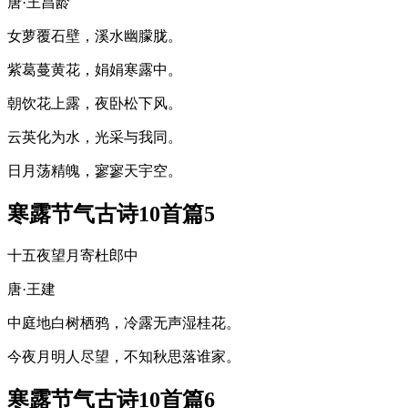
唐·王昌龄
女萝覆石壁，溪水幽朦胧。
紫葛蔓黄花，娟娟寒露中。
朝饮花上露，夜卧松下风。
云英化为水，光采与我同。
日月荡精魄，寥寥天宇空。
寒露节气古诗10首篇5
十五夜望月寄杜郎中
唐·王建
中庭地白树栖鸦，冷露无声湿桂花。
今夜月明人尽望，不知秋思落谁家。
寒露节气古诗10首篇6