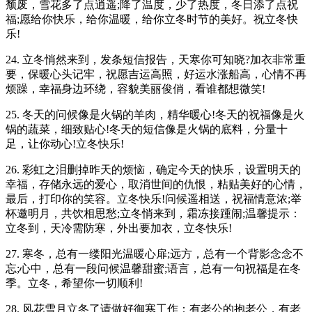
颓废，雪花多了点逍遥;降了温度，少了热度，冬日添了点祝
福;愿给你快乐，给你温暖，给你立冬时节的美好。祝立冬快
乐!
24. 立冬悄然来到，发条短信报告，天寒你可知晓?加衣非常重
要，保暖心头记牢，祝愿吉运高照，好运水涨船高，心情不再
烦躁，幸福身边环绕，容貌美丽俊俏，看谁都想微笑!
25. 冬天的问候像是火锅的羊肉，精华暖心!冬天的祝福像是火
锅的蔬菜，细致贴心!冬天的短信像是火锅的底料，分量十
足，让你动心!立冬快乐!
26. 彩虹之泪删掉昨天的烦恼，确定今天的快乐，设置明天的
幸福，存储永远的爱心，取消世间的仇恨，粘贴美好的心情，
最后，打印你的笑容。立冬快乐!问候遥相送，祝福情意浓;举
杯邀明月，共饮相思愁;立冬悄来到，霜冻接踵闹;温馨提示：
立冬到，天冷需防寒，外出要加衣，立冬快乐!
27. 寒冬，总有一缕阳光温暖心扉;远方，总有一个背影念念不
忘;心中，总有一段问候温馨甜蜜;语言，总有一句祝福是在冬
季。立冬，希望你一切顺利!
28. 风花雪月立冬了请做好御寒工作：有老公的抱老公，有老