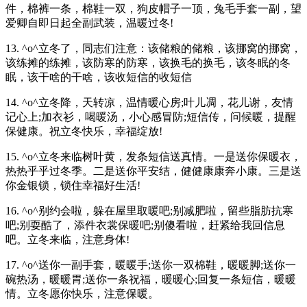
件，棉裤一条，棉鞋一双，狗皮帽子一顶，兔毛手套一副，望
爱卿自即日起全副武装，温暖过冬!
13. ^o^立冬了，同志们注意：该储粮的储粮，该挪窝的挪窝，
该练摊的练摊，该防寒的防寒，该换毛的换毛，该冬眠的冬
眠，该干啥的干啥，该收短信的收短信
14. ^o^立冬降，天转凉，温情暖心房;叶儿凋，花儿谢，友情
记心上;加衣衫，喝暖汤，小心感冒防;短信传，问候暖，提醒
保健康。祝立冬快乐，幸福绽放!
15. ^o^立冬来临树叶黄，发条短信送真情。一是送你保暖衣，
热热乎乎过冬季。二是送你平安结，健健康康奔小康。三是送
你金银锁，锁住幸福好生活!
16. ^o^别约会啦，躲在屋里取暖吧;别减肥啦，留些脂肪抗寒
吧;别耍酷了，添件衣裳保暖吧;别傻看啦，赶紧给我回信息
吧。立冬来临，注意身体!
17. ^o^送你一副手套，暖暖手;送你一双棉鞋，暖暖脚;送你一
碗热汤，暖暖胃;送你一条祝福，暖暖心;回复一条短信，暖暖
情。立冬愿你快乐，注意保暖。