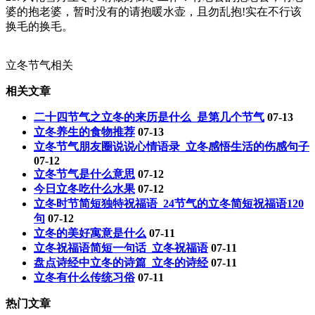
婆的抱老婆，暂时没有的请抱暖水壶，且勿乱抱!实在不行该
换毛的换毛。
立冬节气相关
相关文章
二十四节气之立冬的来历是什么_是第几个节气
07-13
立冬养生的食物推荐
07-13
立冬节气朋友圈说说心情语录_立冬感悟生活的伤感句子
07-12
立冬节气是什么意思
07-12
今日立冬吃什么水果
07-12
立冬时节简短独特祝福语_24节气的立冬简短祝福语120
句
07-12
立冬的美好寓意是什么
07-11
立冬祝福语简短一句话_立冬祝福语
07-11
盘点诗经中立冬的诗篇_立冬的诗经
07-11
立冬有什么传统习俗
07-11
热门文章