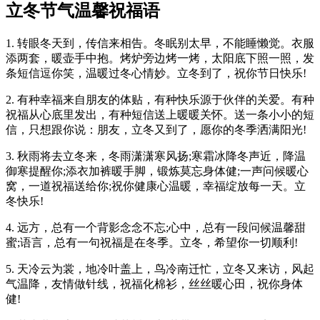
立冬节气温馨祝福语
1. 转眼冬天到，传信来相告。冬眠别太早，不能睡懒觉。衣服
添两套，暖壶手中抱。烤炉旁边烤一烤，太阳底下照一照，发
条短信逗你笑，温暖过冬心情妙。立冬到了，祝你节日快乐!
2. 有种幸福来自朋友的体贴，有种快乐源于伙伴的关爱。有种
祝福从心底里发出，有种短信送上暖暖关怀。送一条小小的短
信，只想跟你说：朋友，立冬又到了，愿你的冬季洒满阳光!
3. 秋雨将去立冬来，冬雨潇潇寒风扬;寒霜冰降冬声近，降温
御寒提醒你;添衣加裤暖手脚，锻炼莫忘身体健;一声问候暖心
窝，一道祝福送给你;祝你健康心温暖，幸福绽放每一天。立
冬快乐!
4. 远方，总有一个背影念念不忘;心中，总有一段问候温馨甜
蜜;语言，总有一句祝福是在冬季。立冬，希望你一切顺利!
5. 天冷云为裳，地冷叶盖上，鸟冷南迁忙，立冬又来访，风起
气温降，友情做针线，祝福化棉衫，丝丝暖心田，祝你身体
健!