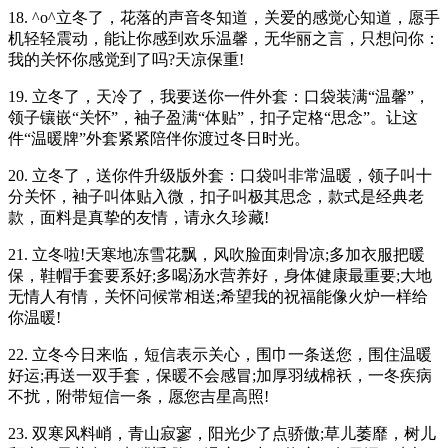
18. ^o^立冬了，花落的声音冬知道，关爱的感觉心知道，愿手
机轻轻震动，能让你感到欢乐温馨，无华丽之言，只想问你：
我的关怀你感觉到了吗?天凉保重!
19. 立冬了，天冷了，我要送你一件外套：口袋装满“温馨”，
领子镶嵌“关怀”，袖子盈满“体贴”，扣子定格“思念”。让这
件“温暖牌”外套紧紧陪伴你渡过冬日时光。
20. 立冬了，送你件升级版外套：口袋叫非常温暖，领子叫十
分关怀，袖子叫体贴入微，扣子叫极其思念，款式是经典老
款，面料是真挚的友情，请永久珍藏!
21. 立冬啦!天寒地冻雪花飘，风吹脸面刺骨凉;多加衣服把暖
保，鞋帽手套要系好;多喝汤水营养好，身体健康最重要;大地
无情人有情，关怀问候常相送;希望我的祝福能像火炉一样给
你温暖!
22. 立冬今日来临，短信表示关心，围巾一条送您，围住温暖
好运;再送一双手套，保暖不会感冒;加厚羽绒棉袄，一冬疾病
不扰，附带短信一条，愿您吉星高照!
23. 双寒风料峭，青山寂寥，阳光少了点骄傲;草儿萎靡，树儿