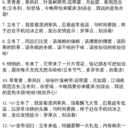
6. 草青黄，寒风狂，叶落树两旁;花带露，月如霜，夜雨思念
长;立冬到，你登场，今晚帮你来暖床;别误会，我说的是热水
袋!
7. 立冬了，我冒着凛冽寒风，忍着超常低温，与时间赛跑，终
于赶在手机结冰之前，发出友情提示：穿厚点，别冻着!
8. 立冬了，同志们注意：该储粮的储粮，该挪窝的挪窝，该防
寒的防寒，该冬眠的冬眠，该干啥的干啥，该收短信的收短信
哈!
9. 悄悄的，冬来了，它带来了一片片雪花，惦记朋友可把短信
发，愿你每天无忧无愁乐哈哈!立冬节气，多穿衣裳，勿着凉!
10. 草青黄，寒风狂，纷纷叶落树旁;花带露，月如霜，江湖夜
雨思念长;立冬到，你登场，今晚我要你来暖床;别误会，我说
的是热水袋!哈哈!祝你开心!
11. ^o^立冬了，我冒着凛冽寒风，顶着飘飞大雪，忍着超常低
温，以异常冷静的头脑，与时间赛跑，终于赶在手机结冰之
前，发出友情提示：穿厚点，别冻着!
12. ^o^皇帝诏曰：立冬来临，特赐爱卿一大礼包，内有棉衣一