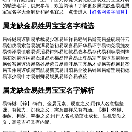
的精选名字，供您参考，欢迎阅读！了解更多属龙缺金易姓男
宝宝名字大全解析和起名宜忌，点击进入
【好名网名字测算】
属龙缺金易姓男宝宝名字精选
易锌樾
易谆驯
易承裁
易少琼
易钰祥
易翱钊
易斯亮
易盛砚
易仟云
易朝庚
易索普
易朝浑
易韶初
易双喜
易阡华
易环宇
易钧尧
易施友
易锝泽
易慎聪
易琛滔
易钟邺
易胜敦
易战孝
易存代
易利耿
易剑锋
易初冽
易谆纲
易石溢
易承棉
易铎育
易正尊
易宗垄
易谆基
易师元
易铃智
易谆浜
易翛雄
易紫云
易师泙
易玉亮
易才桌
易善彪
易超垄
易玉伟
易谆织
易西航
易新茂
易川阳
易金波
易锌凰
易靖罡
易初德
易谆少
易申才
易创卿
易靓昊
易铎合
易战菘
属龙缺金易姓男宝宝名字解析
易锌樾:【锌】:锌白、金属元素、硬度之义;用作人名意指坚
强、有毅力、沉稳之义，寓意吉祥又有内涵。【樾】:林樾、
樾荫、树荫、翠樾之义;用作人名意指茁壮成长、生机勃勃之
义，寓意吉祥又有内涵。