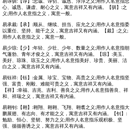
易谆驯:【谆】:忠诚、谆切、诚恳、淳淳之义;用作人名意指忠
心、诚恳、谦虚、耐心之义，寓意吉祥又有内涵。【驯】:之
义;用作人名意指之义，寓意一般。
易承裁:【承】:顺从、继续、担当、应允之义;用作人名意指委
以重任、坚持、能干之义，寓意吉祥又有内涵。【裁】:之义;
用作人名意指之义，寓意一般。
易少琼:【少】:年轻、少壮、少年、数量之义;用作人名意指朝
气蓬勃、青年才俊之义，寓意吉祥又有内涵。【琼】:美玉、
美好、琼珠、琼玉之义;用作人名意指美好、珍贵、美丽、洁
白之义，寓意吉祥又有内涵。
易钰祥:【钰】:金属、珍宝、宝物、高贵之义;用作人名意指坚
强、富贵、刚毅、难能可贵之义，寓意吉祥又有内涵。
【祥】:幸福、吉兆、吉利、善良之义;用作人名意指善良、祥
和、祥瑞之义，寓意吉祥又有内涵。
易翱钊:【翱】:翱翔、翱翱、飞翔、翱翥之义;用作人名意指大
鹏展翅、有志向、有才能之义，寓意吉祥又有内涵。【钊】:
勉励、恒心、坚韧、努力之义;用作人名意指乐观积极、坚
强、循循善诱之义，寓意吉祥又有内涵。