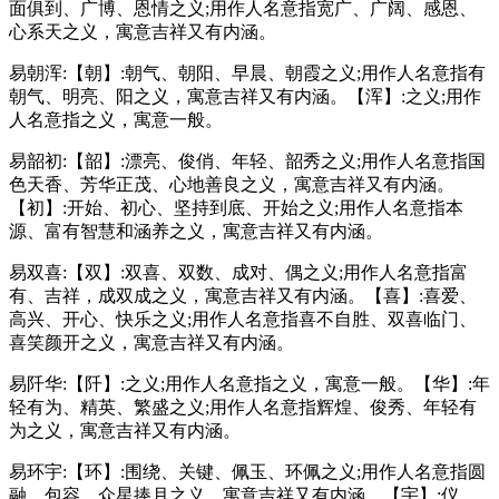
面俱到、广博、恩情之义;用作人名意指宽广、广阔、感恩、
心系天之义，寓意吉祥又有内涵。
易朝浑:【朝】:朝气、朝阳、早晨、朝霞之义;用作人名意指有
朝气、明亮、阳之义，寓意吉祥又有内涵。【浑】:之义;用作
人名意指之义，寓意一般。
易韶初:【韶】:漂亮、俊俏、年轻、韶秀之义;用作人名意指国
色天香、芳华正茂、心地善良之义，寓意吉祥又有内涵。
【初】:开始、初心、坚持到底、开始之义;用作人名意指本
源、富有智慧和涵养之义，寓意吉祥又有内涵。
易双喜:【双】:双喜、双数、成对、偶之义;用作人名意指富
有、吉祥，成双成之义，寓意吉祥又有内涵。【喜】:喜爱、
高兴、开心、快乐之义;用作人名意指喜不自胜、双喜临门、
喜笑颜开之义，寓意吉祥又有内涵。
易阡华:【阡】:之义;用作人名意指之义，寓意一般。【华】:年
轻有为、精英、繁盛之义;用作人名意指辉煌、俊秀、年轻有
为之义，寓意吉祥又有内涵。
易环宇:【环】:围绕、关键、佩玉、环佩之义;用作人名意指圆
融、包容、众星捧月之义，寓意吉祥又有内涵。【宇】:仪