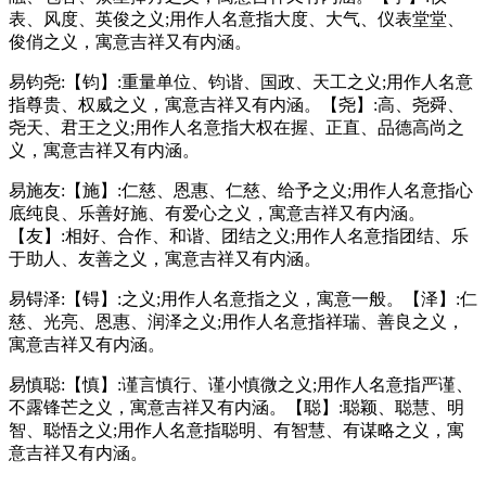
表、风度、英俊之义;用作人名意指大度、大气、仪表堂堂、
俊俏之义，寓意吉祥又有内涵。
易钧尧:【钧】:重量单位、钧谐、国政、天工之义;用作人名意
指尊贵、权威之义，寓意吉祥又有内涵。【尧】:高、尧舜、
尧天、君王之义;用作人名意指大权在握、正直、品德高尚之
义，寓意吉祥又有内涵。
易施友:【施】:仁慈、恩惠、仁慈、给予之义;用作人名意指心
底纯良、乐善好施、有爱心之义，寓意吉祥又有内涵。
【友】:相好、合作、和谐、团结之义;用作人名意指团结、乐
于助人、友善之义，寓意吉祥又有内涵。
易锝泽:【锝】:之义;用作人名意指之义，寓意一般。【泽】:仁
慈、光亮、恩惠、润泽之义;用作人名意指祥瑞、善良之义，
寓意吉祥又有内涵。
易慎聪:【慎】:谨言慎行、谨小慎微之义;用作人名意指严谨、
不露锋芒之义，寓意吉祥又有内涵。【聪】:聪颖、聪慧、明
智、聪悟之义;用作人名意指聪明、有智慧、有谋略之义，寓
意吉祥又有内涵。