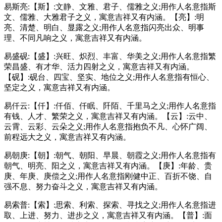
易斯亮:【斯】:文静、文雅、君子、儒雅之义;用作人名意指斯
文、儒雅、大雅君子之义，寓意吉祥又有内涵。【亮】:明
亮、清楚、明白、显露之义;用作人名意指闪亮出众、明事
理、不同凡响之义，寓意吉祥又有内涵。
易盛砚:【盛】:兴旺、炽烈、丰富、华美之义;用作人名意指繁
荣昌盛、有才华、活力四射之义，寓意吉祥又有内涵。
【砚】:砚台、四宝、坚实、地位之义;用作人名意指有恒心、
坚定之义，寓意吉祥又有内涵。
易仟云:【仟】:仟佰、仟眠、阡陌、千里马之义;用作人名意指
有钱、人才、繁荣之义，寓意吉祥又有内涵。【云】:云中、
云霄、云彩、云朵之义;用作人名意指抱负不凡、心怀广阔、
前程远大之义，寓意吉祥又有内涵。
易朝庚:【朝】:朝气、朝阳、早晨、朝霞之义;用作人名意指有
朝气、明亮、阳之义，寓意吉祥又有内涵。【庚】:年龄、贵
庚、年庚、庚偿之义;用作人名意指刚健中正、百折不饶、自
强不息、努力奋斗之义，寓意吉祥又有内涵。
易索普:【索】:思索、利索、探索、寻找之义;用作人名意指进
取、上进、努力、进步之义，寓意吉祥又有内涵。【普】:面