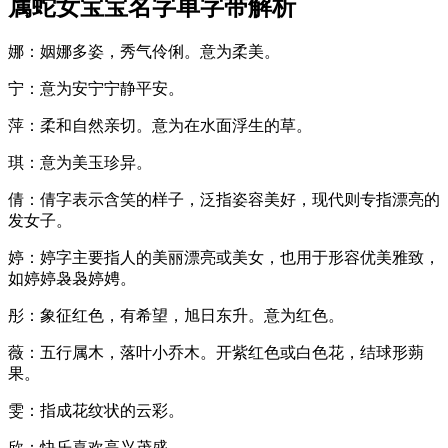
属蛇女宝宝名字单字带解析
娜：姻娜多姿，秀气伶俐。意为柔美。
宁：意为安宁宁静平安。
萍：柔和自然亲切。意为在水面浮生的草。
琪：意为美玉珍异。
倩：倩字表示含笑的样子，泛指姿容美好，现代则专指漂亮的
发女子。
婷：婷字主要指人的美丽漂亮或美女，也用于形容优美雅致，
如婷婷袅袅婷娉。
彤：象征红色，有希望，旭日东升。意为红色。
薇：五行属木，落叶小乔木。开紫红色或白色花，结球形蒴
果。
雯：指成花纹状的云彩。
欣：快乐喜欢高兴茂盛。