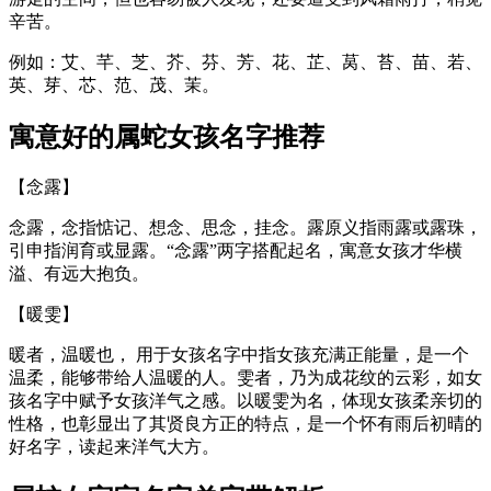
辛苦。
例如：艾、芊、芝、芥、芬、芳、花、芷、莴、苔、苗、若、
英、芽、芯、范、茂、茉。
寓意好的属蛇女孩名字推荐
【念露】
念露，念指惦记、想念、思念，挂念。露原义指雨露或露珠，
引申指润育或显露。“念露”两字搭配起名，寓意女孩才华横
溢、有远大抱负。
【暖雯】
暖者，温暖也， 用于女孩名字中指女孩充满正能量，是一个
温柔，能够带给人温暖的人。雯者，乃为成花纹的云彩，如女
孩名字中赋予女孩洋气之感。以暖雯为名，体现女孩柔亲切的
性格，也彰显出了其贤良方正的特点，是一个怀有雨后初晴的
好名字，读起来洋气大方。