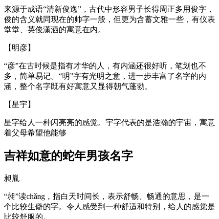
来源于成语“清新俊逸”，古代中形容男子长得周正多用俊字，
俊的含义就同现在的帅字一般，但更为含蓄文雅一些，有仪表
堂堂、英俊潇洒的寓意在内。
【明彦】
“彦”在古时候是指有才华的人，有内涵还很好听，笔划也不
多，简单易记。“明”字有光明之意，进一步丰富了名字的内
涵，整个名字既有好寓意又显得朝气蓬勃。
【星宇】
星字给人一种闪亮亮的感觉。宇字代表的是浩瀚的宇宙，寓意
着父母希望他能够
吉祥如意的蛇年男孩名字
昶胤
“昶”读chǎng，指白天时间长，表示舒畅、畅通的意思，是一
个比较生僻的字。令人感受到一种舒适和特别，给人的感觉是
比较舒服的。