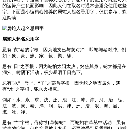
的运势产生负面影响，因此人们在取名时通常会避免使用这些
字。下面是小编精心推荐的属蛇人起名忌用字，仅供参考，欢
迎阅读!
属蛇人起名忌用字
忌有“亥”猪的字根，因为地支巳与亥对冲，即蛇与猪对冲。例
如：象、豪、豫、家、毅、聚、缘。
忌有“日”之字根，因为蛇怕太阳太热，烤焦其身，蛇大都是在
洞穴、树阴下活动，极少暴晒于日光下。
忌有“水”、“氵”、“子”之部首字根，因为蛇之地支属火，遇
有“水”之字根，犯水火相克。
例如：水、永、求、決、泛、池、江、冲、沛、河、治、泓、
法、波、泉、泰、洋、洞、洪、津、洲、浩、浪、海、涵、
淑、涂、净。
忌有“艹”字根，俗称“打草惊蛇”，而蛇如在草丛中活动，虽有
游走的空间，但也容易被人发现，还要遭受到风霜雨打，稍觉