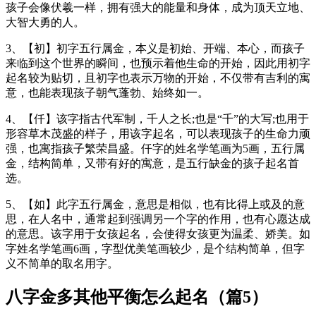
孩子会像伏羲一样，拥有强大的能量和身体，成为顶天立地、
大智大勇的人。
3、【初】初字五行属金，本义是初始、开端、本心，而孩子
来临到这个世界的瞬间，也预示着他生命的开始，因此用初字
起名较为贴切，且初字也表示万物的开始，不仅带有吉利的寓
意，也能表现孩子朝气蓬勃、始终如一。
4、【仟】该字指古代军制，千人之长;也是“千”的大写;也用于
形容草木茂盛的样子，用该字起名，可以表现孩子的生命力顽
强，也寓指孩子繁荣昌盛。仟字的姓名学笔画为5画，五行属
金，结构简单，又带有好的寓意，是五行缺金的孩子起名首
选。
5、【如】此字五行属金，意思是相似，也有比得上或及的意
思，在人名中，通常起到强调另一个字的作用，也有心愿达成
的意思。该字用于女孩起名，会使得女孩更为温柔、娇美。如
字姓名学笔画6画，字型优美笔画较少，是个结构简单，但字
义不简单的取名用字。
八字金多其他平衡怎么起名（篇5）