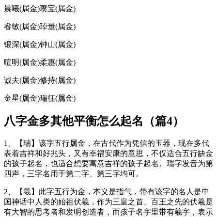
晨曦(属金)瓒宝(属金)
睿敏(属金)琸量(属金)
锻深(属金)钟山(属金)
暄明(属金)柔惠(属金)
诚夫(属金)修持(属金)
金星(属金)瑞征(属金)
八字金多其他平衡怎么起名（篇4）
1、【瑞】该字五行属金，在古代作为凭信的玉器，现在多代
表着吉祥和好兆头，又有幸福安康的意思，不仅适合五行缺金
的孩子起名，也适合想要寓意吉祥的孩子起名。瑞字发音为第
四声，三字名用于第二字、第三字均可。
2、【羲】此字五行为金，本义是指气，带有该字的名人是中
国神话中人类的始祖伏羲，作为三皇之首、百王之先的伏羲是
有大智的思考者和发明创造者，而孩子名字里带有羲字，表示