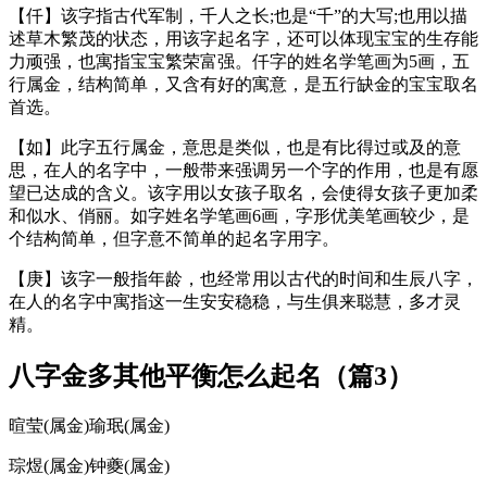
【仟】该字指古代军制，千人之长;也是“千”的大写;也用以描
述草木繁茂的状态，用该字起名字，还可以体现宝宝的生存能
力顽强，也寓指宝宝繁荣富强。仟字的姓名学笔画为5画，五
行属金，结构简单，又含有好的寓意，是五行缺金的宝宝取名
首选。
【如】此字五行属金，意思是类似，也是有比得过或及的意
思，在人的名字中，一般带来强调另一个字的作用，也是有愿
望已达成的含义。该字用以女孩子取名，会使得女孩子更加柔
和似水、俏丽。如字姓名学笔画6画，字形优美笔画较少，是
个结构简单，但字意不简单的起名字用字。
【庚】该字一般指年龄，也经常用以古代的时间和生辰八字，
在人的名字中寓指这一生安安稳稳，与生俱来聪慧，多才灵
精。
八字金多其他平衡怎么起名（篇3）
暄莹(属金)瑜珉(属金)
琮煜(属金)钟夔(属金)