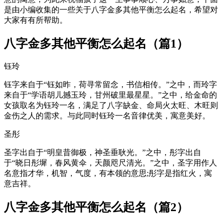
是由小编收集的一些关于八字金多其他平衡怎么起名，希望对
大家有有所帮助。
八字金多其他平衡怎么起名（篇1）
钰玲
钰字来自于“钰如昨，荷寻常留念，书信相传。”之中，而玲字
来自于“学语胡儿撼玉玲，甘州破里最星星。”之中，给金命的
女孩取名为钰玲一名，满足了八字缺金、命局火太旺、木旺则
金伤之人的需求。与此同时钰玲一名音律优美，寓意美好。
圣彤
圣字出自于“明皇昔御极，神圣垂耿光。”之中，彤字出自
于“晓日彤墀，春风黄伞，天颜咫尺清光。”之中，圣字用作人
名意指才华，机智，气度，有本领的意思;彤字是指红火，寓
意吉祥。
八字金多其他平衡怎么起名（篇2）