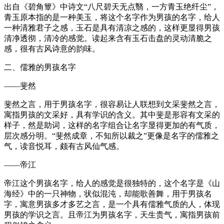
出自《碧角簟》中诗文“八尺碧天无点翳，一方青玉绝纤尘”，
青玉原本指的是一种美玉，将这个名字作为男孩的名字，给人
一种清雅君子之感，玉石是具有清凉之感的，这样更显得男孩
清净透彻，清冷的感觉。读起来含有玉石击盘的灵动清脆之
感，很有古风诗意的韵味。
二、儒雅的男孩名字
——斐然
斐然之言，用于男孩名字，很容易让人联想到文采斐然之言，
寓指男孩的文采好，具有学识的含义。其中斐是形容有文采的
样子，然是助词，这样的名字组合让名字显得更加的有气质，
层次感分明。“斐然成章，不知所以裁之”更像是名字的儒雅之
气，读音悦耳，颇有古风仙气感。
——帝江
帝江这个男孩名字，给人的感觉是很独特的，这个名字是《山
海经》中的一只神物，状似混沌，却能歌善舞，用于男孩名
字，寓意男孩多才多艺之言，是一个具有儒雅气质的人，体现
男孩的学识之言。且帝江为男孩名字，天生贵气，寓指男孩前