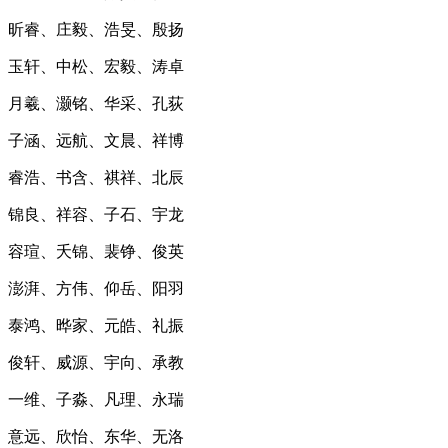
昕睿、庄毅、浩旻、殷扬
玉轩、中松、宏毅、涛卓
月羲、灏铭、华采、孔荻
子涵、远航、文晨、祥博
睿浩、书含、祺祥、北辰
锦良、祥容、子石、宇龙
容瑄、夭锦、裴铮、俊英
澎湃、方伟、仰岳、阳羽
泰鸿、晔家、元皓、礼振
俊轩、威源、宇向、承教
一维、子淼、凡理、永瑞
意远、欣怡、东华、无洛