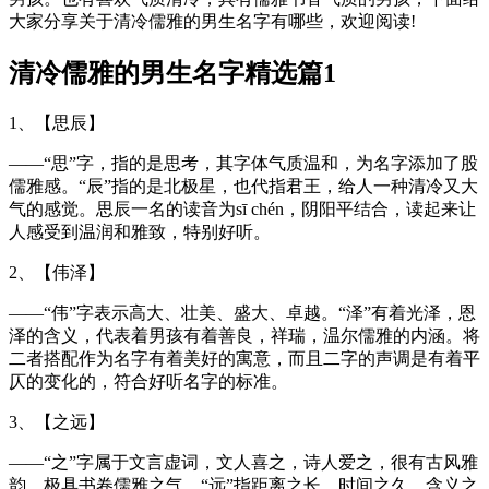
大家分享关于清冷儒雅的男生名字有哪些，欢迎阅读!
清冷儒雅的男生名字精选篇1
1、【思辰】
——“思”字，指的是思考，其字体气质温和，为名字添加了股
儒雅感。“辰”指的是北极星，也代指君王，给人一种清冷又大
气的感觉。思辰一名的读音为sī chén，阴阳平结合，读起来让
人感受到温润和雅致，特别好听。
2、【伟泽】
——“伟”字表示高大、壮美、盛大、卓越。“泽”有着光泽，恩
泽的含义，代表着男孩有着善良，祥瑞，温尔儒雅的内涵。将
二者搭配作为名字有着美好的寓意，而且二字的声调是有着平
仄的变化的，符合好听名字的标准。
3、【之远】
——“之”字属于文言虚词，文人喜之，诗人爱之，很有古风雅
韵，极具书卷儒雅之气。“远”指距离之长、时间之久、含义之