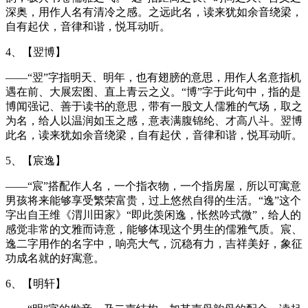
深奥，用作人名有清冷之感。之远此名，读来犹如余音绕梁，
自有起伏，音律和谐，悦耳动听。
4、【翌博】
——“翌”字指明天、明年，也有翅膀的意思，用作人名意指机
遇在前、大展宏图、直上青云之义。“博”字于此句中，指的是
博闻强记、善于读书的意思，带有一股文人儒雅的气场，取之
为名，给人以温润如玉之感，意表满腹锦纶、才高八斗。翌博
此名，读来犹如余音绕梁，自有起伏，音律和谐，悦耳动听。
5、【宸逸】
——“宸”搭配作人名，一个指衣物，一个指房屋，所以可寓意
男孩将来能够享受繁荣富贵，过上悠然自得的生活。“逸”这个
字出自王维《渭川田家》“即此羡闲逸，怅然吟式微”，给人的
感觉非常的文雅而诗意，能够体现这个男生的儒雅气质。宸、
逸二字用作的名字中，响亮大气，沉稳有力，吉祥美好，象征
功成名就的好寓意。
6、【明轩】