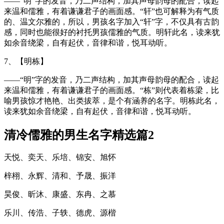
——“明”字的发音，乃二声结构，加其声母韵母的配合，读起
来温和儒雅，有着谦谦君子的画面感。“轩”也可解释为有气质
的、温文尔雅的，所以，男孩名字加入“轩”字，不仅具有古韵
感，同时也能很好的衬托男孩儒雅的气质。明轩此名，读来犹
如余音绕梁，自有起伏，音律和谐，悦耳动听。
7、【明栋】
——“明”字的发音，乃二声结构，加其声母韵母的配合，读起
来温和儒雅，有着谦谦君子的画面感。“栋”则代表着栋梁，比
喻男孩惊才艳艳、出类拔萃，是个有涵养的名字。明栋此名，
读来犹如余音绕梁，自有起伏，音律和谐，悦耳动听。
清冷儒雅的男生名字精选篇2
天悦、奕天、乐培、锦安、旭怀
梓栩、永辉、清和、予晟、振洋
昊俊、昕沐、康盛、东冉、之慕
乐川、传浩、子轶、德虎、源楷