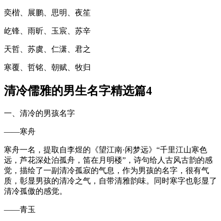
奕楷、展鹏、思明、夜笙
屹锋、雨昕、玉宸、苏辛
天哲、苏虞、仁潇、君之
寒覆、哲铭、朝赋、牧归
清冷儒雅的男生名字精选篇4
一、清冷的男孩名字
——寒舟
寒舟一名，提取自李煜的《望江南·闲梦远》“千里江山寒色
远，芦花深处泊孤舟，笛在月明楼”，诗句给人古风古韵的感
觉，描绘了一副清冷孤寂的气息，作为男孩的名字，很有气
质，彰显男孩的清冷之气，自带清雅韵味。同时寒字也彰显了
清冷孤傲的感觉。
——青玉