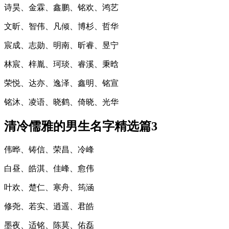
诗昊、金霖、鑫鹏、铭欢、鸿艺
文昕、智伟、凡倾、博杉、哲华
宸成、志勋、明南、昕睿、昱宁
林宸、梓胤、珂琰、睿溪、秉晗
荣悦、达亦、逸泽、鑫明、铭宣
铭沐、凌语、晓鹤、倚晓、光华
清冷儒雅的男生名字精选篇3
伟晔、铸信、荣昌、冷峰
白昼、皓淇、佳峰、愈伟
叶欢、楚仁、寒舟、筠涵
修尧、若实、逍遥、君皓
墨夜、适铭、陈莫、佑磊