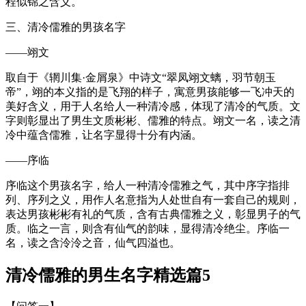
程似锦之含义。
三、清冷儒雅的男孩名字
——翊文
取自于《辋川集·金屑泉》中诗文“翠凤翊文螭，羽节朝玉
帝”，翊的本义指的是飞翔的样子，寓意男孩能够一飞冲天的
美好含义，用于人名给人一种清冷感，体现了清冷的气质。文
字则彰显出了男生文质彬彬、儒雅的特点。翊文一名，读之清
冷中蕴含儒雅，让名字显得十分有内涵。
——序临
序临这个男孩名字，给人一种清冷儒雅之气，其中序字指排
列、序列之义，用作人名意指为人处世自有一套自己的规则，
表达男孩彬彬有礼的气质，含有古典儒雅之义，彰显男子的气
质。临之一言，则含有仙气的韵味，显得清冷绝尘。序临一
名，读之含泠泠之音，仙气四溢也。
清冷儒雅的男生名字精选篇5