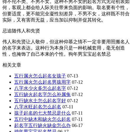
得不伦不类、不男不女。这种不男不女的起名方式无论初衷如
何，客观上都会给人际关往带来负面的影响。取名要有个性，
但要适度，更不能完全凝性别差异，不男不女，这样既不符合
实际，又有害而无益，应当加以抑制并促其转化。
忌追随伟人和先贤
伟人和先贤让人敬仰，但这种仰慕之情不一定非要用照搬名人
的名字来表达。这种行为本身只是一种机械套用，毫无创造
性，也掩饰了自己本来的个性。狗年男宝宝起名禁忌
相关文章
五行属火怎么起名女孩子
07-13
五行属火怎么起名男孩用字
07-12
八字水少火多怎么起名字
07-12
五行缺火起名字怎么补属兔
07-12
五行缺水土怎么起名字好
07-12
八字水旺起名怎么起名
07-11
孩子起名的七大禁忌是什么
07-11
五行中缺木和缺火怎么起名
07-11
起名字五行缺火缺金怎么办
06-17
鸡年男宝宝起名禁忌
06-17