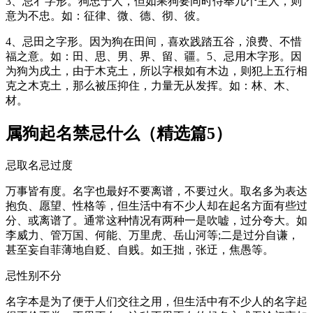
3、忌彳字形。狗忠于人，但如果狗要同时侍奉几个主人，则
意为不忠。如：征律、微、德、彻、彼。
4、忌田之字形。因为狗在田间，喜欢践踏五谷，浪费、不惜
福之意。如：田、思、男、界、留、疆。5、忌用木字形。因
为狗为戌土，由于木克土，所以字根如有木边，则犯上五行相
克之木克土，那么被压抑住，力量无从发挥。如：林、木、
材。
属狗起名禁忌什么（精选篇5）
忌取名忌过度
万事皆有度。名字也最好不要离谱，不要过火。取名多为表达
抱负、愿望、性格等，但生活中有不少人却在起名方面有些过
分、或离谱了。通常这种情况有两种一是吹嘘，过分夸大。如
李威力、管万国、何能、万里虎、岳山河等;二是过分自谦，
甚至妄自菲薄地自贬、自贱。如王拙，张迂，焦愚等。
忌性别不分
名字本是为了便于人们交往之用，但生活中有不少人的名字起