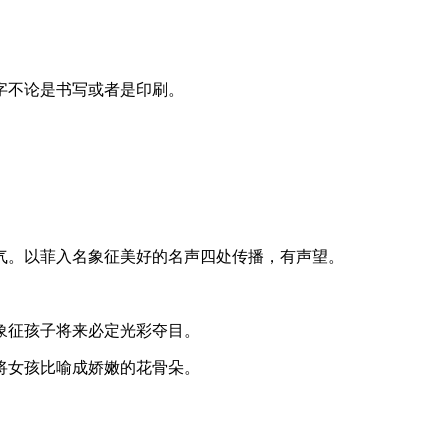
字不论是书写或者是印刷。
。
气。以菲入名象征美好的名声四处传播，有声望。
象征孩子将来必定光彩夺目。
将女孩比喻成娇嫩的花骨朵。