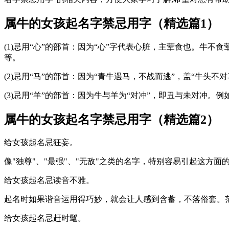
属牛的女孩起名字禁忌用字（精选篇1）
(1)忌用“心”的部首：因为“心”字代表心脏，主荤食也。牛
等。
(2)忌用“马”的部首：因为“青牛遇马，不战而逃”，盖“牛
(3)忌用“羊”的部首：因为牛与羊为“对冲”，即丑与未对冲
属牛的女孩起名字禁忌用字（精选篇2）
给女孩起名忌狂妄。
像"独尊"、"最强"、"无敌"之类的名字，特别容易引起这方面
给女孩起名忌读音不雅。
起名时如果谐音运用得巧妙，就会让人感到含蓄，不落俗套。范婉
给女孩起名忌赶时髦。