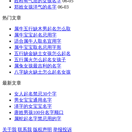
姓程有气质的女孩名字
06-05
郑姓女孩洋气的名字
06-03
热门文章
属牛五行缺木男起名怎么取
属牛宝宝起名忌用字
适合属牛人取名宜用字
属牛宝宝取名忌用字形
五行缺金缺土女孩怎么起名
五行属火怎么起名女孩子
属兔女孩最吉利的名字
八字缺火缺土怎么起名女孩
最新文章
女人起名禁忌30个字
男女宝宝通用名字
泽字的女宝宝名字
唐姓男孩100分名字顺口
属蛇起名字禁忌用的字
关于我
联系我
版权声明
举报投诉