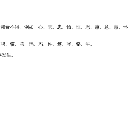
，有肉却食不得。例如：心、志、忠、怡、恒、恩、惠、意、慧、怀
骏、骋、骥、腾、玛、冯、许、笃、骅、骆、午。
事发生。