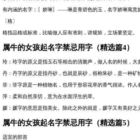
有内涵的名字：〖娇琳〗——琳是青碧色的玉，名字娇琳寓意
〔格〕
格指品格或标准，比喻做人应有准则，讲规矩，立场要坚定。
属牛的女孩起名字禁忌用字（精选篇4）
玲：玲字的原义是指玉石等相击的清脆声，做人名的时候，大
丹：丹字的原义是指丹砂，也就是辰砂，俗称朱砂，是一种矿
菲：菲字原是一种植物名，也用于形容花草的香气很浓。作人
萍：柔和自然亲切，意为在水面浮生的草。
媛：媛字的意思是指美女。除此之外的就是，媛字又有美好之
属牛的女孩起名字禁忌用字（精选篇5）
适宜的部首