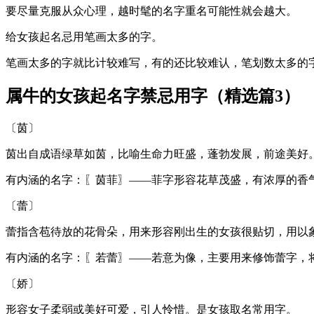
要尽量克服从众心理，越时髦的名字重名可能性就会越大。
给女孩起名忌用笔画太多的字。
笔画太多的字就比计较难写，有的还比较难认，笔划数太多的
属牛的女孩起名字禁忌用字（精选篇3）
〔茵〕
茵出自成语绿草如茵，比喻生命力旺盛，蓬勃发展，前途美好
有内涵的名字：〖茵菲〗——菲字形容花草茂盛，有浓厚的香
〔蕾〕
蕾指含苞待放的花骨朵，用来形容刚出生的女孩很贴切，用以
有内涵的名字：〖若蕾〗——若意为像，主要用来修饰蕾字，
〔娇〕
形容女子柔弱或美好可爱，引人怜惜。是女孩取名常用字。