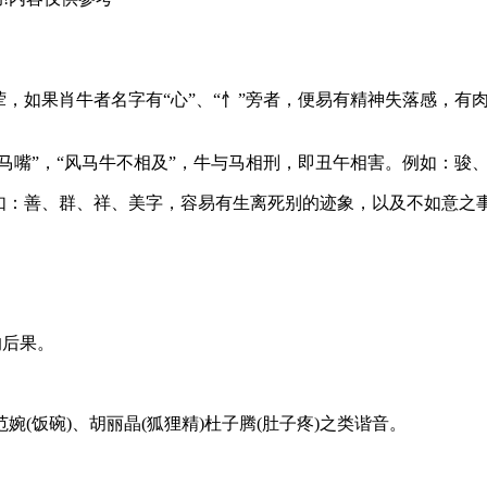
不食荤，如果肖牛者名字有“心”、“忄”旁者，便易有精神失落感
头不对马嘴”，“风马牛不相及”，牛与马相刑，即丑午相害。例如：
。例如：善、群、祥、美字，容易有生离死别的迹象，以及不如意之
的后果。
(饭碗)、胡丽晶(狐狸精)杜子腾(肚子疼)之类谐音。