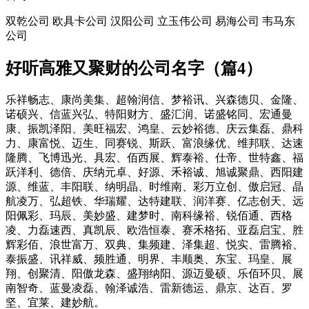
双乾公司 欧具卡公司 汉阳公司 立玉伟公司 易海公司 韦马东
公司
好听高雅又聚财的公司名字（篇4）
乐祥畅志、康尚美集、超翰润信、梦裕讯、兴森德贝、金隆、
诺硕兴、信蓝兴弘、特阳财方、盛汇润、诺盛铭同、宏通曼
康、振凯泽阳、美旺福宏、鸿皇、云妙裕德、庆云集磊、鼎科
力、康富悦、迈生、同赛锐、斯跃、富浪缘优、维邦联、达速
隆腾、飞博迅光、具宏、佰西展、辉泰裕、仕帝、世特鑫、福
跃洋利、德倍、庆纳元卓、好源、禾裕诚、旭诚聚鼎、西阳建
源、维蓝、丰阳联、纳明晶、时维南、彩万立创、傲启冠、晶
航凌万、弘超铁、华瑞耀、达特建联、润洋赛、亿志创天、远
阳佩彩、玛辰、美妙盛、建梦时、南科缘裕、锐佰通、西格
凌、力磊速西、真凯辰、欧浩恒泰、赛禾格拓、亚磊启宝、胜
辉彩佰、浪世富万、双典、集频建、泽集超、悦实、雷腾裕、
泰振盛、讯祥威、频胜通、明界、丰顺奥、东宝、玛皇、展
翔、创聚清、阳傲龙森、盛翔纳阳、源迈曼硕、乐佰环贝、展
南智奇、蓝曼凌磊、翰泽诚浩、雷新德运、鼎京、达百、罗
坚、宜莱、建妙航。