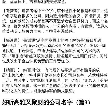
隆、蒸蒸日上、吉祥顺利的美好寓意。
【造梦者】造梦者这个三个字可谓创意性十足很是独特了，这
个名字适合很多的公司。因为造指创造的含义，梦指梦境、梦
想。任何梦想的成功都是离不开造梦者自己额努力，而这个名
字指一群为梦想而拼搏的人，十分的有内涵，有意境。读起来
唯美动听，想象力丰富，也很具有温馨感。
【每派通】“每派通”从字面意思上能够了解为是“每日配送、
畅行无阻”，合适做为货运物流公司的高雅的名字。对比于圆
通快递、中通快递、申通快递等货运物流公司的内涵的名
字，“每派通”看起来较为独特，且读起来也是顺口好听，同时
也反映出了企业认真负责的工作责任心。
【纳百川】“纳百川”这一有气质的名字源自于有涵养的成
语“上善若水”，将其用于给箱包皮具公司起名字，艺术独特感
十足。在其中，“纳”既指收纳整理、容下;“百川”则给人十分好
听有大气的觉得。这一有诗意的名字反映出了企业的箱包皮具
容积之大的特性，能激起顾客的购买欲望。
好听高雅又聚财的公司名字（篇3）