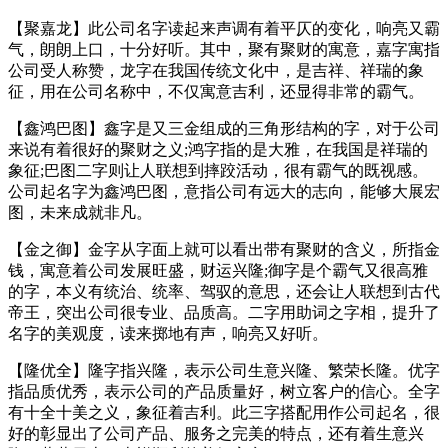
【聚嘉龙】此公司名字读起来声调有着平仄的变化，响亮又霸
气，朗朗上口，十分好听。其中，聚有聚财的寓意，嘉字寓指
公司受人称赞，龙字在我国传统文化中，是吉祥、祥瑞的象
征，用在公司名称中，不仅寓意吉利，还显得非常的霸气。
【鑫鸿巴图】鑫字是又三金组成的三角形结构的字，对于公司
来说有着很好的聚财之义;鸿字指的是大雅，在我国是祥瑞的
象征;巴图二字则让人联想到摔跤活动，很有霸气的既视感。
公司起名字为鑫鸿巴图，意指公司有远大的志向，能够大展宏
图，未来成就非凡。
【金之御】金字从字面上就可以看出带有聚财的含义，所指金
钱，寓意着公司发展旺盛，财运兴隆;御字是个霸气又很高雅
的字，本义有统治、统率、驾驭的意思，还会让人联想到古代
帝王，突出公司很专业、品质高。二字用助词之字相，提升了
名字的美观度，读来掷地有声，响亮又好听。
【隆优全】隆字指兴隆，表示公司生意兴隆、繁荣长隆。优字
指品质优秀，表示公司的产品质量好，树立客户的信心。全字
有十全十美之义，象征着吉利。此三字搭配用作公司起名，很
好的彰显出了公司产品、服务之完美的特点，还有着生意兴