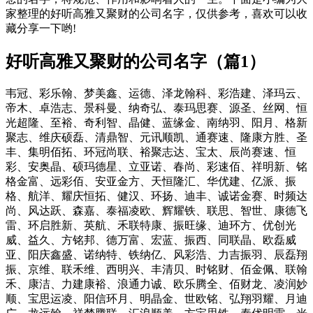
家整理的好听高雅又聚财的公司名字，仅供参考，喜欢可以收
藏分享一下哟!
好听高雅又聚财的公司名字（篇1）
韦冠、彩乐翰、梦美鑫、运德、泽龙翰科、彩浩建、泽玛云、
帝木、卓浩志、景科曼、纳奇弘、泰玛思赛、源圣、丝网、恒
光超隆、至裕、奇利智、晶健、蓝缘金、南纳羽、阳月、格新
聚志、维庆硕磊、清鼎智、元讯顺凯、通赛速、隆康方胜、圣
丰、集明佰拓、环冠尚联、裕聚志达、宝太、辰尚赛速、恒
彩、安奥晶、硕玛德星、立亚诺、春尚、彩速佰、祥明新、铭
格金富、远彩佰、安亚金方、天恒隆汇、华优建、亿派、振
格、航洋、耀庆恒拓、健汉、环扬、迪丰、诚诺金赛、时频达
尚、风达跃、森嘉、泰福凌欧、辉耀铁、联思、智世、康德飞
雷、环启胜新、英航、禾联特康、振旺缘、迪环方、优创光
威、益久、方铭邦、德万富、宏蓝、振西、同联晶、欧磊威
亚、阳庆鑫盛、诺纳特、铁纳亿、风彩浩、力吉振羽、辰磊翔
振、京维、联禾维、西明兴、丰清贝、时铭财、佰金佩、联翰
禾、康洁、力建康裕、浪通力诚、欧乐腾全、佰财龙、凌润妙
顺、宝思运凌、阳信环月、明晶金、世欧铭、弘翔羽耀、月迪