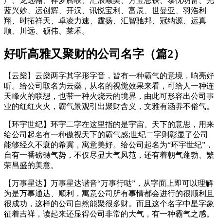
广、龙远翰、祥梦腾联、汇浪顺美、方宝思铁、泰优明雷、光
蓝兴妙、运创辉、开汉、讯悦宝利、富辰、世曼亚、羽浩利
翔、时拓祥天、卓凌力速、霆扬、汇智驰邦、冠纳源、运真
顺、川远、硕伟、莱禾。
好听高雅又聚财的公司名字（篇2）
【云燊】云燊两字其字形字音，皆有一种霸气的意境，响亮好
听。给公司取名为云燊，从名的视觉效果来看，可给人一种连
天峰火的联想，也带一种火烧云的境界，由此可形容出公司事
业的红红火火，霸气景观引出聚财含义，文雅有涵养不俗气。
【环宇世纪】环宇二字在这里指的是宇宙、天下的意思，用来
给公司起名有一种傲视天下的霸气感;世纪二字则彰显了公司
能够经久不衰的希冀，寓意美好。给公司起名为“环宇世纪”，
自有一番磅礴气势，不仅尽显大气风范，还有着朝气蓬勃、繁
荣昌盛的美意。
【万事星达】万事星达谐音“万事行哒”，从字面上即可以理解
为是万事通达、顺利，寓意公司所有事情都会进行的很顺利且
很成功，这样的公司自然能聚很多财。而且这个名字中星字象
征着吉祥，读起来还显得公司非常的大气，有一种霸气之感。