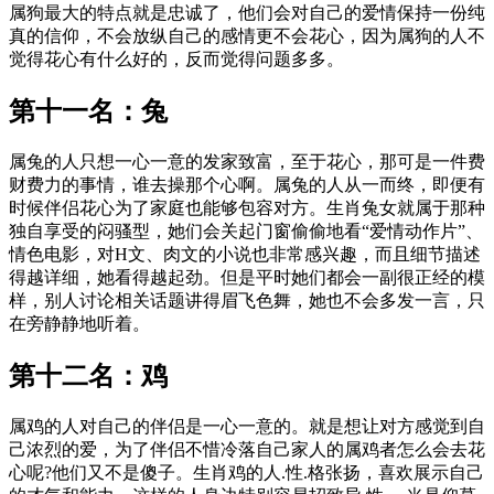
属狗最大的特点就是忠诚了，他们会对自己的爱情保持一份纯
真的信仰，不会放纵自己的感情更不会花心，因为属狗的人不
觉得花心有什么好的，反而觉得问题多多。
第十一名：兔
属兔的人只想一心一意的发家致富，至于花心，那可是一件费
财费力的事情，谁去操那个心啊。属兔的人从一而终，即便有
时候伴侣花心为了家庭也能够包容对方。生肖兔女就属于那种
独自享受的闷骚型，她们会关起门窗偷偷地看“爱情动作片”、
情色电影，对H文、肉文的小说也非常感兴趣，而且细节描述
得越详细，她看得越起劲。但是平时她们都会一副很正经的模
样，别人讨论相关话题讲得眉飞色舞，她也不会多发一言，只
在旁静静地听着。
第十二名：鸡
属鸡的人对自己的伴侣是一心一意的。就是想让对方感觉到自
己浓烈的爱，为了伴侣不惜冷落自己家人的属鸡者怎么会去花
心呢?他们又不是傻子。生肖鸡的人.性.格张扬，喜欢展示自己