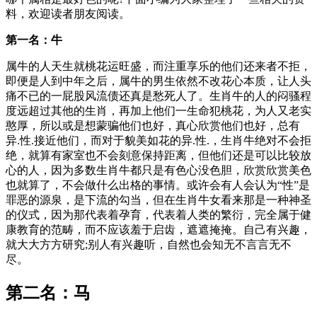
料，欢迎读者朋友阅读。
第一名：牛
属牛的人天生就桃花运旺盛，而注重享乐的他们还来者不拒，
即便是人到中年之后，属牛的男生依然不改花心本质，让人头
痛不已的一屁股风流债还真是愁死人了。生肖牛的人的闷骚程
度远超过其他的生肖，再加上他们一生命犯桃花，为人又老实
憨厚，所以或是想蒙骗他们也好，真心欣赏他们也好，总有
异.性.接近他们，而对于貌美如花的异.性.，生肖牛绝对不会拒
绝，就算有家室也不会刻意保持距离，但他们还是可以比较放
心的人，因为多数生肖牛都只是有色心没色胆，欣赏欣赏美色
也就算了，不会做什么出格的事情。或许会有人会认为“性”是
罪恶的源泉，是下流的勾当，但在生肖牛女看来那是一种神圣
的仪式，因为那代表着孕育，代表着人类的繁衍，完全属于健
康教育的范畴，而不应该羞于启齿，遮遮掩掩。自己有兴趣，
就大大方方研究;别人有兴趣听，自然也会知无不言言无不
尽。
第二名：马