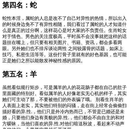
第四名：蛇
蛇性本淫，属蛇的人总是改不了自己对异性的热情，所以出入
的时候身边免不了有异性相随，我们看过了属蛇的人才知道什
么是真正的过分啊，这样花心是对大家的不负责任。生肖蛇女
对于情色、男色的关注度极高，平时虽不会没事就把这样的话
题挂在嘴上，但只要有相关图片、书籍、资讯，都会多看两
眼。另外她们也不排斥谈论两性 之间较露骨的话题，如床上
技巧、私密生活等等。这份打骨子里就有的好色基因，也可能
正是她们之所以能散发神秘性感的原因。
第五名：羊
虽然看似规行矩步，可是属羊的人的花花肠子都在自己的肚子
里面藏的特别好。看似属羊的人好像老实无心机的样子，其实
她们可主动了那，不要被他们的外表骗了哦。 别看生肖羊的
人表面上老实，其实他们特别的闷骚，走在街上经常会偷偷扫
描好看的异.性.，他们只是外冷内热而已，不管是已婚还是未
婚，只要他们身边有美貌的异.性.，他们都会不由自主的和对
方暧昧，当他们喜欢的异.性.对他们暗送秋波，看起来不动声