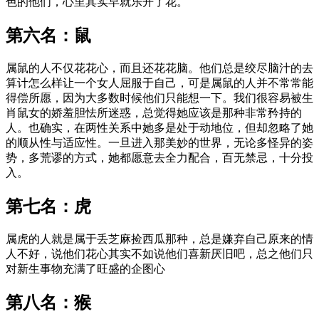
色的他们，心里其实早就乐开了花。
第六名：鼠
属鼠的人不仅花花心，而且还花花脑。他们总是绞尽脑汁的去
算计怎么样让一个女人屈服于自己，可是属鼠的人并不常常能
得偿所愿，因为大多数时候他们只能想一下。我们很容易被生
肖鼠女的娇羞胆怯所迷惑，总觉得她应该是那种非常矜持的
人。也确实，在两性关系中她多是处于动地位，但却忽略了她
的顺从性与适应性。一旦进入那美妙的世界，无论多怪异的姿
势，多荒谬的方式，她都愿意去全力配合，百无禁忌，十分投
入。
第七名：虎
属虎的人就是属于丢芝麻捡西瓜那种，总是嫌弃自己原来的情
人不好，说他们花心其实不如说他们喜新厌旧吧，总之他们只
对新生事物充满了旺盛的企图心
第八名：猴