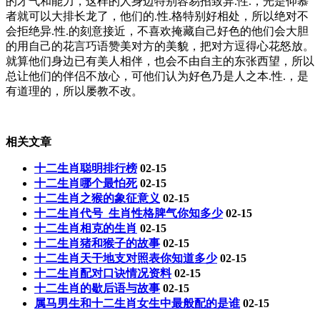
的才气和能力，这样的人身边特别容易招致异.性.，光是仰慕
者就可以大排长龙了，他们的.性.格特别好相处，所以绝对不
会拒绝异.性.的刻意接近，不喜欢掩藏自己好色的他们会大胆
的用自己的花言巧语赞美对方的美貌，把对方逗得心花怒放。
就算他们身边已有美人相伴，也会不由自主的东张西望，所以
总让他们的伴侣不放心，可他们认为好色乃是人之本.性.，是
有道理的，所以屡教不改。
相关文章
十二生肖聪明排行榜
02-15
十二生肖哪个最怕死
02-15
十二生肖之猴的象征意义
02-15
十二生肖代号_生肖性格脾气你知多少
02-15
十二生肖相克的生肖
02-15
十二生肖猪和猴子的故事
02-15
十二生肖天干地支对照表你知道多少
02-15
十二生肖配对口诀情况资料
02-15
十二生肖的歇后语与故事
02-15
属马男生和十二生肖女生中最般配的是谁
02-15