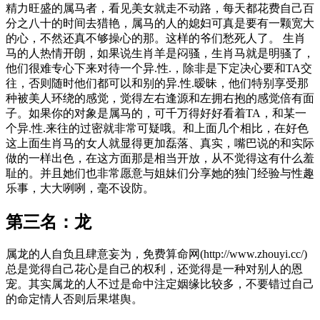
精力旺盛的属马者，看见美女就走不动路，每天都花费自己百
分之八十的时间去猎艳，属马的人的媳妇可真是要有一颗宽大
的心，不然还真不够操心的那。这样的爷们愁死人了。 生肖
马的人热情开朗，如果说生肖羊是闷骚，生肖马就是明骚了，
他们很难专心下来对待一个异.性.，除非是下定决心要和TA交
往，否则随时他们都可以和别的异.性.暧昧，他们特别享受那
种被美人环绕的感觉，觉得左右逢源和左拥右抱的感觉倍有面
子。如果你的对象是属马的，可千万得好好看着TA，和某一
个异.性.来往的过密就非常可疑哦。和上面几个相比，在好色
这上面生肖马的女人就显得更加磊落、真实，嘴巴说的和实际
做的一样出色，在这方面那是相当开放，从不觉得这有什么羞
耻的。并且她们也非常愿意与姐妹们分享她的独门经验与性趣
乐事，大大咧咧，毫不设防。
第三名：龙
属龙的人自负且肆意妄为，免费算命网(http://www.zhouyi.cc/)
总是觉得自己花心是自己的权利，还觉得是一种对别人的恩
宠。其实属龙的人不过是命中注定姻缘比较多，不要错过自己
的命定情人否则后果堪舆。