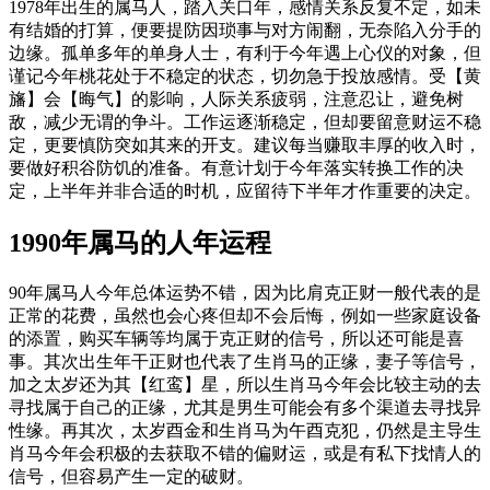
1978年出生的属马人，踏入关口年，感情关系反复不定，如未
有结婚的打算，便要提防因琐事与对方闹翻，无奈陷入分手的
边缘。孤单多年的单身人士，有利于今年遇上心仪的对象，但
谨记今年桃花处于不稳定的状态，切勿急于投放感情。受【黄
旛】会【晦气】的影响，人际关系疲弱，注意忍让，避免树
敌，减少无谓的争斗。工作运逐渐稳定，但却要留意财运不稳
定，更要慎防突如其来的开支。建议每当赚取丰厚的收入时，
要做好积谷防饥的准备。有意计划于今年落实转换工作的决
定，上半年并非合适的时机，应留待下半年才作重要的决定。
1990年属马的人年运程
90年属马人今年总体运势不错，因为比肩克正财一般代表的是
正常的花费，虽然也会心疼但却不会后悔，例如一些家庭设备
的添置，购买车辆等均属于克正财的信号，所以还可能是喜
事。其次出生年干正财也代表了生肖马的正缘，妻子等信号，
加之太岁还为其【红鸾】星，所以生肖马今年会比较主动的去
寻找属于自己的正缘，尤其是男生可能会有多个渠道去寻找异
性缘。再其次，太岁酉金和生肖马为午酉克犯，仍然是主导生
肖马今年会积极的去获取不错的偏财运，或是有私下找情人的
信号，但容易产生一定的破财。