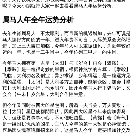
呢？今天小编就带大家一起去看看属马人年运势分析。
属马人年全年运势分析
去年生肖属马人士不太顺利，而且新的机遇增加，去年可说是
马人摆好方向舵的一年。进入年贵不可言，人际关系会突然增
进，加上三大吉星加临，今年马人可以重振雄风，为近年较好
运的一年，也是十二生肖中，今年位列三甲之一的生肖。
今年马人拥有第一吉星【太阳】与【岁合】再会【攀鞍】。
【攀鞍】是一粒很奇妙的星宿，根据神煞学的占算，【攀鞍】
飞临，大利功名及创业，异乡求谋，少年得运，是一粒远方见
利的星曜。【太阳】是大利各方之吉神，能解众凶，加会【攀
鞍】大利出国远行，他乡另立，因此今年马人行正驿马运，又
会合【午未】岁合星，大利合作性生意。
但今年又同时被四大凶星包围，所谓一夫当关，万夫莫敌，一
粒【太阳】星已使群阴降伏，因此四大凶星今年未能加害马
人，但还是要事事小心，不可催旺凶星。【黄旛】会【晦气】
是一组困扰忧虑的凶星，主马人今年的第一大敌是心神恍惚，
容易因失魂落魄而招来凶难，这是马人今年一定要增加社交及