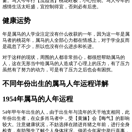
窗。马人今年行【流霞煞】桃花旺极，小心控制。马人今年的
感情生活太旺盛，宜控制得宜，否则必有后患。
健康运势
年是属马的人学业注定没有什么收获的一年，因为这一年是属
马者的桃花年，属马的人全部心力都在情感上，对于学业反而
是疏忽了不少，所以也没有什么进步和长进。
对于这样的现状，周围的人都非常担心，都很想帮助属马的
人，这在无形当中给属马的人造成了心理上的压力，有了压力
虽然有了努力的动力，可是有了压力之后也会有困扰。
不同年份出生的属马人年运程详解
1954年属马的人年运程
54年甲午年出生的人，由于出生年与流年的天干地支相同，此
年份出生者，在众多肖马者中，受【黄旛】会【晦气】的影响
较大。注意健康状况，不妨选择在踏进肖猪之年前，进行全身
检查，有助预先了解个人身体状况。倘若今年家中举行喜事，