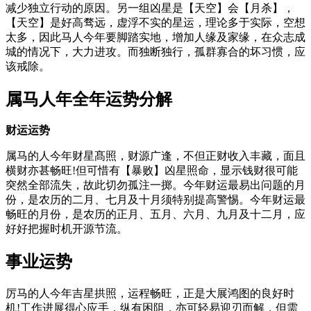
减少独立行动的原因。另一组凶星是【天空】会【月杀】，
【天空】是好高骛远，虚浮不实的星运，理论多于实际，空想
太多，因此马人今年要脚踏实地，增加人缘及家缘，在众志成
城的情况下，大力进攻。而独断独行，孤群寡合的坏习惯，应
该戒除。
属马人年全年运势分解
财运运势
属马的人今年财星髙照，财源广逢，不但正财收入丰藏，面且
横财亦甚畅旺!但可惜有【暴败】凶星照命，显示钱财很可能
突然全部流失，故此切勿孤注一掷。今年财运最易出问题的月
份，是农历的二月、七月及十月须特别提高警惕。今年财运最
畅旺的月份，是农历的正月、五月、六月、九月及十二月，应
好好把握时机开源节流。
事业运势
厉马的人今年吉星拱照，运程畅旺，正是大展鸿图的良好时
机!工作进展得心应手，纵有困阻，亦可轻易迎刃而解，但需