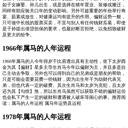
如子女嫁娶、孙儿出生，或是选择在猪年置业、装修或搬迁，
同样有助应验关口年的变动影响。另外可趁重要的年份举行寿
宴、茹素或放生，对健康运均有提升的作用。偏财运势一般，
只可做中长线的股票买卖，不宜与别人有任何钱财瓜葛，即使
是子孙提出借贷担保的要求，也最好断言拒绝，以免招致破财
及更大的纷争。
1966年属马的人年运程
1966年属马的人今年得岁干比肩透出具有主动性，坐下太岁酉
金为其【偏财】星多主导生肖马今年以偏财为主，并且多是自
己主动去争取，另外也可以得到自己的兄弟或是朋友的帮助，
只是可能会需要花费一些钱财，因为出生年干为劫财代表兄
弟，但也代表一定的破费。其次生肖马和太岁为克犯，且太岁
还为其【勾绞】煞，所以生肖马虽然可以获取不错的偏财运但
也会私下产生一定的破财和遭遇被人破坏等闹心的事。推荐阅
读：属马的人年运程 属马年运势及运程
1978年属马的人年运程