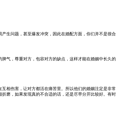
易产生问题，甚至爆发冲突，因此在婚配方面，你们并不是很合
的脾气，尊重对方，包容对方的缺点，这样才能在婚姻中长久的
在互相伤害，让对方都活在痛苦里。所以他们的婚姻注定是非常
相折磨，如果发现真的不合适的话，还是尽早分开比较好。有时