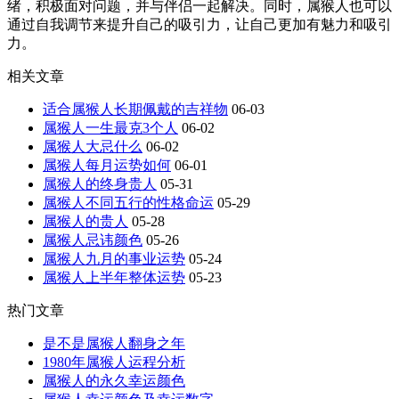
绪，积极面对问题，并与伴侣一起解决。同时，属猴人也可以
通过自我调节来提升自己的吸引力，让自己更加有魅力和吸引
力。
相关文章
适合属猴人长期佩戴的吉祥物
06-03
属猴人一生最克3个人
06-02
属猴人大忌什么
06-02
属猴人每月运势如何
06-01
属猴人的终身贵人
05-31
属猴人不同五行的性格命运
05-29
属猴人的贵人
05-28
属猴人忌讳颜色
05-26
属猴人九月的事业运势
05-24
属猴人上半年整体运势
05-23
热门文章
是不是属猴人翻身之年
1980年属猴人运程分析
属猴人的永久幸运颜色