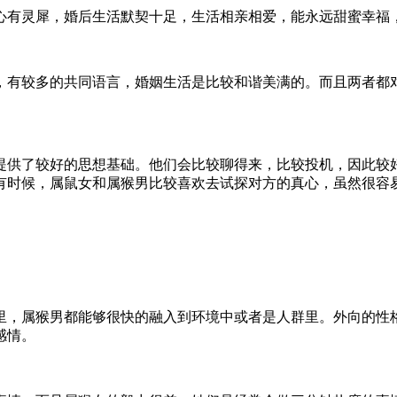
心有灵犀，婚后生活默契十足，生活相亲相爱，能永远甜蜜幸福
，有较多的共同语言，婚姻生活是比较和谐美满的。而且两者都
提供了较好的思想基础。他们会比较聊得来，比较投机，因此较
有时候，属鼠女和属猴男比较喜欢去试探对方的真心，虽然很容
里，属猴男都能够很快的融入到环境中或者是人群里。外向的性
感情。