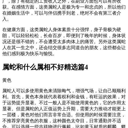
广，除了有稳定的工资收入之外，在副业方面也可以有所收
获。在感情方面，这类属蛇人是极为专一和忠贞的，所以他们
在婚姻生活中，可以与伴侣携手到老，绝对不会有第三者介
入。
在健康方面，这类属蛇人身体素质十分强悍，身子骨极为硬
朗，可以轻轻松松，长命百岁，即便到了晚年的时候，身体状
况还是很不错的，不会遭受太多肉体上的痛苦。另外这类属蛇
人在其一生之中，还会结交很多志同道合的朋友，这些都会让
他们感到极为快乐与愉悦。
属蛇和什么属相不好精选篇4
黄色
属蛇人可以多使用黄色来清除晦气，增强气场，让自己顺顺利
利。首先，黄色本身就代表着权利和金钱，有旺运的效果，对
于运势提升显著。不过一般人是不能使用黄色的，它的作用太
显著。但是属蛇的人正值运势上升期，需要大力推动才能更上
一层楼，黄色对他们而言非常合适。但使用的时候需要注意，
不推荐穿亮黄色的衣服，这种颜色太夺目，日常通勤并不适
合。可以选择一些吉祥物进行佩戴，比如黄玉材质的麒麟、貔