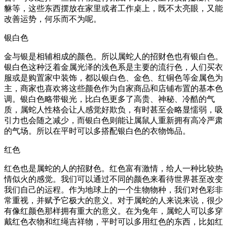
貅等，这些东西摆放在家里或者工作桌上，既不太亮眼，又能
改善运势，何乐而不为呢。
银白色
金与银是相辅相成的颜色。所以属蛇人的招财色也有银白色。
银白色这种泛着金属光泽的浅色系是主要的流行色，人们买衣
服或是购置家中装饰，都以银白色、金色、红铜色等金属色为
主，商家也喜欢将这些颜色作为自家商品和店铺布置的基本色
调。银白色略带银光，比白色更多了高贵、神秘、冷酷的气
质，属蛇人性格会让人感觉好欺负，有时甚至会略显懦弱，吸
引力也会随之减少，而银白色则能让属鼠人重新拥有高冷严肃
的气场。所以在平时可以多搭配银白色的衣物饰品。
红色
红色也是属蛇的人的招财色。红色富有激情，给人一种比较热
情似火的感觉。我们可以通过不同的颜色来看待世界甚至改变
我们自己的运程。作为地球上的一个生物物种，我们对色彩非
常重视，并赋予它极大的意义。对于属蛇的人来说来说，很少
有像红颜色那样拥有重大的意义。在为兔年，属蛇人可以多穿
戴红色衣物和红绳吉祥物，平时可以多用红色的东西，比如红