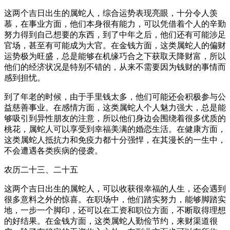
这两个吉日出生的属蛇人，综合运势表现亮眼，十分令人羡
慕，在事业方面，他们本身很有能力，可以凭借着个人的辛勤
努力得到自己想要的东西，到了中年之后，他们还有可能涉足
官场，甚至有可能成为大官。在金钱方面，这类属蛇人的偏财
运势极为旺盛，总是能够在机缘巧合之下获取天降财富，所以
他们的经济状况是特别不错的，从来不需要因为钱财的事情而
感到担忧。
到了年老的时候，由于手里钱太多，他们可能还会积极参与公
益慈善事业。在感情方面，这类属蛇人个人魅力强大，总是能
够吸引到异性朋友的注意，所以他们身边会围绕着很多优质的
桃花，属蛇人可以享受到幸福美满的婚恋生活。在健康方面，
这类属蛇人抵抗力和免疫力都十分强悍，在其漫长的一生中，
不会遭遇各类疾病的侵袭。
农历二十三、二十五
这两个吉日出生的属蛇人，可以收获很幸福的人生，还会遇到
很多意料之外的惊喜。在职场中，他们踏实努力，能够脚踏实
地，一步一个脚印，还可以在工资和职位方面，不断取得理想
的好结果。在金钱方面，这类属蛇人勤俭节约，来财渠道很