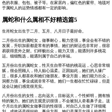
色的衣服、包包、被子等。在家居内，偏红色的窗帘、地毯对
于属蛇人的运势情感都有一定的影响。
属蛇和什么属相不好精选篇5
生肖蛇女出生于二月、五月、八月日子最好命。
二月份出生的属蛇女，做事耐心，毅力坚强，事业会有不错的
发展，升职加薪都是常有的事情。她们的财运也非常好，很容
易获得意外之财。们样貌出众，能力又强，能遇到许多桃花
运。细细甄选，能遇到属于自己的幸福。
五月份出生的属蛇女，性天生自带不错的桃花运，心思非常细
腻，很会照顾人，待人贴心温柔。正因如此，她们的人缘广
泛，很多人都喜欢和她们做朋友。事业方面，她们能力出众，
洞察力强，事业成就非常不错。她们一生都在忙忙碌碌，但是
这会让她们感觉很充实。
八月份出生的女性，志向远大，目标远大，个性鲜明，拥有独
特的魅力。她们的主观意识很强，不会被别人牵着鼻子走。这
个月出生的属蛇女做事目的性很强，对自己人生做了详细规
划，成效还是很好的。事业方面，她们是属于女强人的类型，