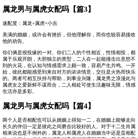
属龙男与属虎女配吗【篇3】
速配度：属龙+属虎=小吉
美满的婚姻，或许会有挫折，但他理解你，而你也较容易接收
他的劝告。
你们俩是很投缘的一对。你们二人的个性相近，性情相投，都
属于乐观开朗，大胆独立的类型，二人在一起能撞击出意想不
到的火花，在认知与情感需求上颇一致，容易产生共鸣。一开
始，彼此都能感受到来自对方的浓浓情意，交往是火热而快乐
的。两者可相互扶持与帮助，则事业兴隆，属龙男之浪漫此与
属虎女之爱新鲜不谋而合，二人相处可使生活趣味无限，情感
生活亦是多彩。
属龙男与属虎女配吗【篇4】
两个人是否相配也可以从婚姻上得知一二，在婚姻上能够走向
长久的伴侣一定是彼此之间磨合比较好的人。对于十二生肖属
相来说也是不例外的，属龙人和属虎人在婚姻当中还是蛮相配