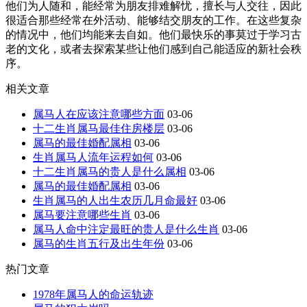
他们为人随和，能经常为朋友排难解忧，擅长与人交往，因此
很适合那些经常在外活动、能够结交朋友的工作。在这些复杂
的情况中，他们均能来去自如。他们最快乐的事莫过于学习古
老的文化，或者去探索某些让他们感到自己能适应的新社会秩
序。
相关文章
属马人在应该注意哪些方面
03-06
十二生肖属马最佳住房楼层
03-06
属马的最佳婚配属相
03-06
生肖属马人流年运程如何
03-06
十二生肖属马的贵人是什么属相
03-06
属马的最佳婚配属相
03-06
生肖属马的人出生农历几月命最好
03-06
属马要注意哪些生肖
03-06
属马人命中注定最旺的贵人是什么生肖
03-06
属马的生肖五行及出生年份
03-06
热门文章
1978年属马人的命运轨迹