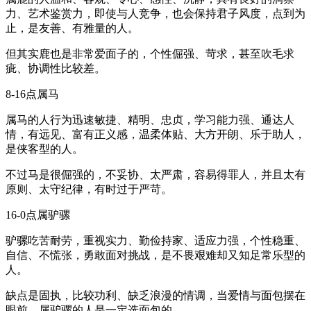
力、艺术鉴赏力，即使与人竞争，也会保持君子风度，点到为
止，是友善、有雅量的人。
但其实鹿也是非常爱面子的，个性倔强、苛求，甚至吹毛求
疵、协调性比较差。
8-16点属马
属马的人行为迅速敏捷、精明、忠贞，学习能力强、通达人
情，有远见、富有正义感，温柔体贴、大方开朗、乐于助人，
是侠客型的人。
不过马是很倔强的，不妥协、太严肃，容易得罪人，并且太有
原则、太守纪律，有时过于严苛。
16-0点属驴骡
驴骡吃苦耐劳，重视实力、勤俭持家、适应力强，个性稳重、
自信、不慌张，勇敢面对挑战，是不畏艰难却又知足常乐型的
人。
缺点是固执，比较功利、缺乏浪漫的情调，当爱情与面包摆在
眼前，属驴骡的人是一定选面包的。