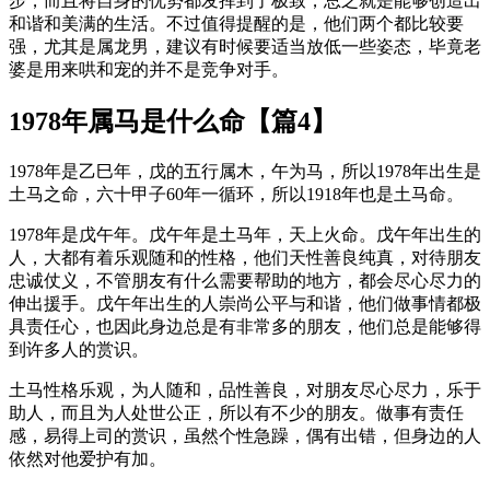
步，而且将自身的优势都发挥到了极致，总之就是能够创造出
和谐和美满的生活。不过值得提醒的是，他们两个都比较要
强，尤其是属龙男，建议有时候要适当放低一些姿态，毕竟老
婆是用来哄和宠的并不是竞争对手。
1978年属马是什么命【篇4】
1978年是乙巳年，戊的五行属木，午为马，所以1978年出生是
土马之命，六十甲子60年一循环，所以1918年也是土马命。
1978年是戊午年。戊午年是土马年，天上火命。戊午年出生的
人，大都有着乐观随和的性格，他们天性善良纯真，对待朋友
忠诚仗义，不管朋友有什么需要帮助的地方，都会尽心尽力的
伸出援手。戊午年出生的人崇尚公平与和谐，他们做事情都极
具责任心，也因此身边总是有非常多的朋友，他们总是能够得
到许多人的赏识。
土马性格乐观，为人随和，品性善良，对朋友尽心尽力，乐于
助人，而且为人处世公正，所以有不少的朋友。做事有责任
感，易得上司的赏识，虽然个性急躁，偶有出错，但身边的人
依然对他爱护有加。