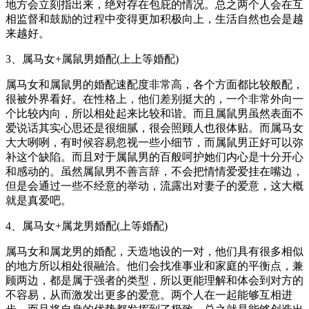
地方会立刻指出来，绝对存在包庇的情况。总之两个人会在互
相监督和鼓励的过程中变得更加积极向上，生活自然也会是越
来越好。
3、属马女+属鼠男婚配(上上等婚配)
属马女和属鼠男的婚配速配度非常高，各个方面都比较般配，
很被外界看好。在性格上，他们差别挺大的，一个非常外向一
个比较内向，所以相处起来比较和谐。而且属鼠男虽然表面不
爱说话其实心思还是很细腻，很会照顾人也很体贴。而属马女
大大咧咧，有时候容易忽视一些小细节，而属鼠男正好可以弥
补这个缺陷。而且对于属鼠男的百般呵护她们内心是十分开心
和感动的。虽然属鼠男不善言辞，不会把情情爱爱挂在嘴边，
但是会通过一些不经意的举动，流露出对妻子的爱意，这大概
就是真爱吧。
4、属马女+属龙男婚配(上等婚配)
属马女和属龙男的婚配，天造地设的一对，他们具有很多相似
的地方所以相处很融洽。他们会找准事业和家庭的平衡点，兼
顾两边，都是属于强者的类型，所以更能理解和体会到对方的
不容易，从而激发出更多的爱意。两个人在一起能够互相进