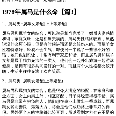
1978年属马是什么命【篇3】
1、属马男+属羊女婚配(上上等婚配)
属马男和属羊女的结合，可以说是相当完美了，婚后夫妻感情
和谐，家庭兴旺，还是相当美满的。属马男性格比较直，虽然
说没什么坏心眼，但是有时候讲话还是比较伤人的。而属羊女
性格特别好，轻易不会生气，即使另一半说了一些很不好的
话，她们也能忍让，非常有利于家庭和谐。而且属马男和属羊
女都是属于精力充沛的一类人，他们会一起外出旅游一起游泳
健身，是拥有很多共同爱好的一对。而且两个人性格都比较开
朗，生活中往往充满了欢声笑语。
2、属马男+属狗女婚配(上等婚配)
属马男和属狗女的结合，也是很令人满意的婚配，在家庭和事
业方面，女主内男主外，相互搭配，日子将经营得很不错。属
马男是非常有抱负的人，他们想在事业上做出一番成就，而属
狗女聪明善良，落落大方，将会是他们成功路上非常好的伴
侣。另外两个人的性格都比较直爽，所以看到对方存在不足的