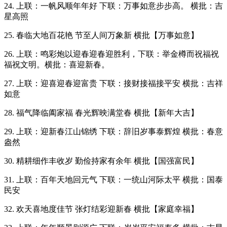
24. 上联：一帆风顺年年好 下联：万事如意步步高。 横批：吉
星高照
25. 春临大地百花艳 节至人间万象新 横批【万事如意】
26. 上联：鸣彩炮以迎春迎春迎胜利，下联：举金樽而祝福祝
福祝文明。横批：喜迎新春。
27. 上联：迎喜迎春迎富贵 下联：接财接福接平安 横批：吉祥
如意
28. 福气降临阖家福 春光辉映满堂春 横批【新年大吉】
29. 上联：迎新春江山锦绣 下联：辞旧岁事泰辉煌 横批：春意
盎然
30. 精耕细作丰收岁 勤俭持家有余年 横批【国强富民】
31. 上联：百年天地回元气 下联：一统山河际太平 横批：国泰
民安
32. 欢天喜地度佳节 张灯结彩迎新春 横批【家庭幸福】