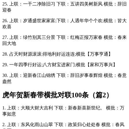
25. 上联：一干二净除旧习 下联：五讲四美树新风 横批：辞旧
迎春
26. 上联：岁通盛世家家富;下联：人遇年华个个欢;横批：皆大
欢喜
27. 上联：绿竹别其三分景 下联：红梅正报万家春 横批：春来
回大地
28. 占天时财源滚滚;得地利好运连连;横批【万事亨通】
29. 一年四季行好运;八方财宝进家门;横批【家和万事兴】
30. 上联：迎新春江山锦绣 下联：辞旧岁事泰辉煌 横批：春意
盎然
虎年贺新春带横批对联100条（篇2）
1. 上联：大顺大财大吉利 下联：新春新喜新世纪。 横批：万
事如意
2. 上联：东风化雨山山翠 下联：政策归心处处春 横批：春风