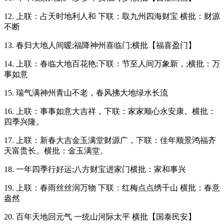
12. 上联：占天时地利人和 下联：取九州四海财宝 横批：财源
不断
13. 春归大地人间暖;福降神州喜临门;横批【福喜盈门】
14. 上联：春临大地百花艳;下联：节至人间万象新，;横批：万
事如意
15. 瑞气满神州青山不老，春风拂大地绿水长流
16. 上联：事事如意大吉祥，下联：家家顺心永安康。横批：
四季兴隆。
17. 上联：新春大吉金玉满堂财源广，下联：佳年顺景鸿福齐
天富贵长。横批：金玉满堂。
18. 一年四季行好运;八方财宝进家门横批：家和事兴
19. 上联：春雨丝丝润万物 下联：红梅点点绣千山 横批：春意
盎然
20. 百年天地回元气 一统山河际太平 横批【国泰民安】