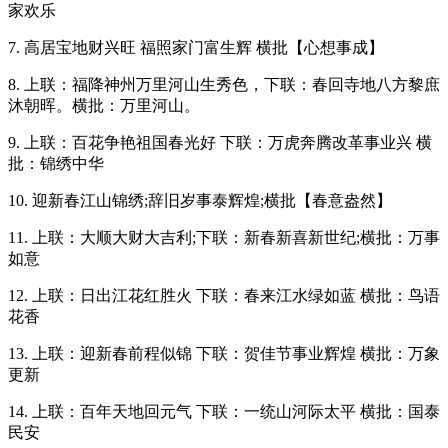
家欢乐
7. 高居宝地财兴旺 福照家门富生辉 横批【心想事成】
8. 上联：福降神州万里河山生秀色，下联：春回寺地八方黎庶
沐朝晖。横批：万里河山。
9. 上联：百花争艳祖国春光好 下联：万虎奔腾改革事业兴 横
批：锦绣中华
10. 迎新春江山锦绣;辞旧岁事泰辉煌;横批【春意盎然】
11. 上联：大顺大财大吉利;下联：新春新喜新世纪;横批：万事
如意
12. 上联：日出江花红胜火 下联：春来江水绿如蓝 横批：鸟语
花香
13. 上联：迎新春前程似锦 下联：贺佳节事业辉煌 横批：万象
更新
14. 上联：百年天地回元气 下联：一统山河际太平 横批：国泰
民安