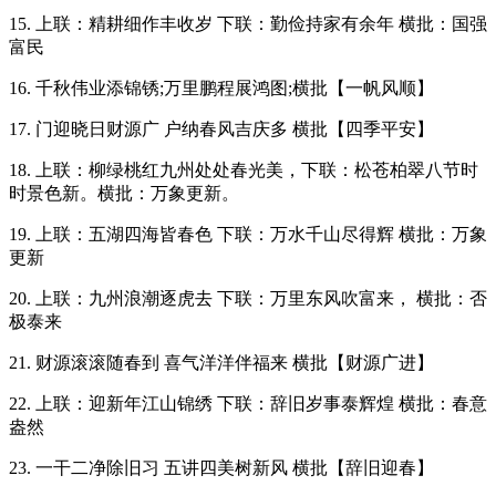
15. 上联：精耕细作丰收岁 下联：勤俭持家有余年 横批：国强
富民
16. 千秋伟业添锦锈;万里鹏程展鸿图;横批【一帆风顺】
17. 门迎晓日财源广 户纳春风吉庆多 横批【四季平安】
18. 上联：柳绿桃红九州处处春光美，下联：松苍柏翠八节时
时景色新。横批：万象更新。
19. 上联：五湖四海皆春色 下联：万水千山尽得辉 横批：万象
更新
20. 上联：九州浪潮逐虎去 下联：万里东风吹富来， 横批：否
极泰来
21. 财源滚滚随春到 喜气洋洋伴福来 横批【财源广进】
22. 上联：迎新年江山锦绣 下联：辞旧岁事泰辉煌 横批：春意
盎然
23. 一干二净除旧习 五讲四美树新风 横批【辞旧迎春】