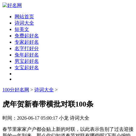
网站首页
诗词大全
短美文
免费起好名
专家起好名
名字打好分
兔年起好名
男宝起好名
女宝起好名
100分好名网
>
诗词大全
>
虎年贺新春带横批对联100条
时间：
2026-06-17 05:00:17
小龙
诗词大全
春节里家家户户都会贴上新的对联，以此表示告别了过去迎接
新的一年到来，那么你们知道春节对联有哪些呢?下面小编给