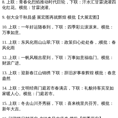
8. 上联：青春化烈焰推动时代巨轮，下联：汗水汇甘霖浇灌四
化红花。横批：甘霖浇灌。
9. 创大业千秋昌盛 展宏图再就辉煌 横批【大展宏图】
10. 上联：一年好运随春到，下联：四季彩云滚滚来。横批：
万事如意。
11. 上联：东风化雨山山翠;下联：政策归心处处春，;横批：春
风化雨
12. 上联：一帆风顺吉星到，下联：万事如意福临门。横批：
财源广进。
13. 上联：迎新春江山锦绣 下联：辞旧岁事泰辉煌 横批：春意
盎然
14. 上联：文明经商门庭若市春满店，下联：礼貌待客宾至如
家暖人心。横批：门庭若市。
15. 上联：冬去山川齐秀丽，下联：喜来桃里共芬芳。横批：
新年大吉。