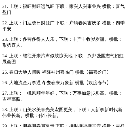
21. 上联：福旺财旺运气旺 下联：家兴人兴事业兴 横批：喜气
盈门
22. 上联：门迎晓日财源广 下联：户纳春风吉庆多 横批：四季
平安
23. 上联：多劳多得人人乐，下联：丰产丰收岁岁甜。横批：
形势喜人。
24. 上联：继往开来蹄声似鼓惊天地 下联：兴邦强国志气如虹
展画图
25. 春归大地人间暖 福降神州喜临门 横批【福喜盈门】
26. 大地流金万事通 冬去春来万象新 横批【欢度春节】
27. 上联：一帆风顺年年好，下联：万事如意步步高。横批：
吉星高照。
28. 上联：山美水美春光美宏图更美，下联：人新事新时代新
伟业长新。横批：伟业长新。
29. 上联：迎喜迎春迎富贵 下联：接财接福接平安 横批：吉祥