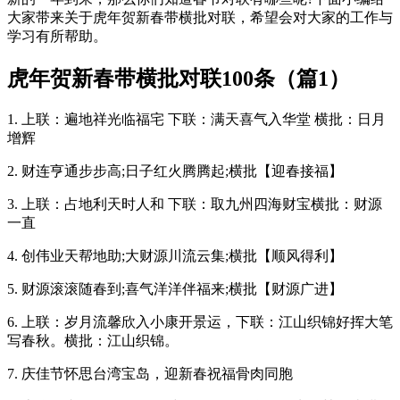
大家带来关于虎年贺新春带横批对联，希望会对大家的工作与
学习有所帮助。
虎年贺新春带横批对联100条（篇1）
1. 上联：遍地祥光临福宅 下联：满天喜气入华堂 横批：日月
增辉
2. 财连亨通步步高;日子红火腾腾起;横批【迎春接福】
3. 上联：占地利天时人和 下联：取九州四海财宝横批：财源
一直
4. 创伟业天帮地助;大财源川流云集;横批【顺风得利】
5. 财源滚滚随春到;喜气洋洋伴福来;横批【财源广进】
6. 上联：岁月流馨欣入小康开景运，下联：江山织锦好挥大笔
写春秋。横批：江山织锦。
7. 庆佳节怀思台湾宝岛，迎新春祝福骨肉同胞