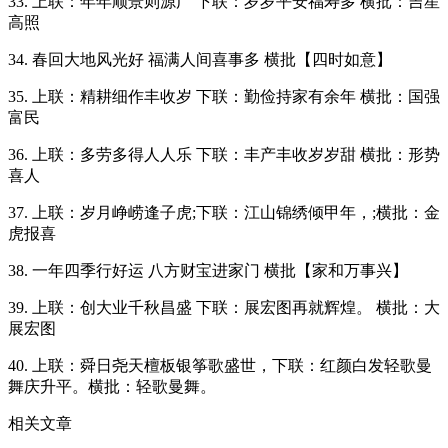
33. 上联：年年顺景则源广 下联：岁岁平安福寿多 横批：吉星
高照
34. 春回大地风光好 福满人间喜事多 横批【四时如意】
35. 上联：精耕细作丰收岁 下联：勤俭持家有余年 横批：国强
富民
36. 上联：多劳多得人人乐 下联：丰产丰收岁岁甜 横批：形势
喜人
37. 上联：岁月峥崂逢子虎;下联：江山锦绣倾甲年，;横批：金
虎报喜
38. 一年四季行好运 八方财宝进家门 横批【家和万事兴】
39. 上联：创大业千秋昌盛 下联：展宏图再就辉煌。 横批：大
展宏图
40. 上联：舜日尧天檀板银筝歌盛世，下联：红颜白发轻歌曼
舞庆升平。横批：轻歌曼舞。
相关文章