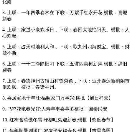
化雨
3. 上联：一年四季春常在 下联：万紫千红永开花 横批：喜迎
新春
4. 上联：家过小康欢乐日，下联：春回大地艳阳天。横批：人
心欢畅。
5. 上联：占天时地利人和，下联：取九州四海财宝。横批：财
源不断。
6. 上联：一干二净除旧习 下联：五讲四美树新风 横批：辞旧
迎春
7. 上联：春染神州古镇山村皆秀色，下联：业开泰运新街闹市
俱欢颜。横批：春染神州。
8. 喜居宝地千年旺;福照家门万事兴;横批【旭日祥云】
9. 鸟鸣花艳春光好;人寿年丰喜事多横批：国泰民安
10. 红梅含苞傲冬雪;绿柳吐絮迎新春;横批【欢度春节】
11. 年年顺景则源广;岁岁平安福寿多;横批【吉星高照】