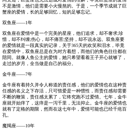
不是激情，他们是需要小火慢熬的。于是，一个季节成就了巨
蟹座的爱情，长的足够回忆，短的足够忘记。
双鱼座——1年
双鱼座在爱情中是一个完美的星座，他们追求，却不奢求;珍
惜，却不纠缠;伤心，却不痛苦;坚持，却不说永远。双鱼座要
的爱情就是一段真实的记录，关于365天的欢笑和泪水，毕竟
在爱情中，双鱼座总是在为对方着想，而他们的角色往往都在
陪同。就像人鱼公主的爱情，她只希望看着王子开心就够了，
走过的岁月，全当做是自己的福分。
金牛座——7年
金牛座有着持久并令人称道的责任感，他们的爱情也在这种责
任感的名义之下存活，只可惜爱是一种惯性，而责任感却需要
不断的鞭策，责任感太累了，它终究跑不过爱情。七年，金牛
座就开始痒了，这痒是一泻千里，无法抑止。金牛座的爱情也
就有了定格的期限，然而在这七年中，爱情可能也已经千疮百
孔。
魔羯座——10年