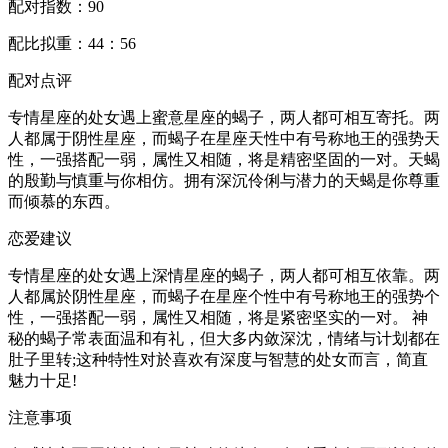
配对指数：90
配比拟重：44：56
配对点评
专情星座的处女遇上蜜意星座的蝎子，两人都可相互寄托。两
人都属于阴性星座，而蝎子在星座天性中有号称地王的强势天
性，一强搭配一弱，属性又相随，将是精密坚固的一对。天蝎
的殷勤与慎重与你相仿。拥有深沉伶俐与潜力的天蝎是你尊重
而倾慕的东西。
恋爱建议
专情星座的处女遇上深情星座的蝎子，两人都可相互依靠。两
人都属於阴性星座，而蝎子在星座个性中有号称地王的强势个
性，一强搭配一弱，属性又相随，将是紧密坚实的一对。 神
秘的蝎子常表面温和有礼，但大多内敛深沈，情绪与计划都在
肚子里转;这种特性对於喜欢有深度与智慧的处女而言，简直
魅力十足!
注意事项