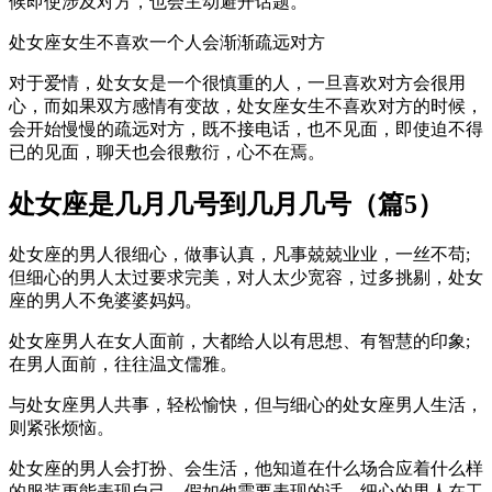
候即使涉及对方，也会主动避开话题。
处女座女生不喜欢一个人会渐渐疏远对方
对于爱情，处女女是一个很慎重的人，一旦喜欢对方会很用
心，而如果双方感情有变故，处女座女生不喜欢对方的时候，
会开始慢慢的疏远对方，既不接电话，也不见面，即使迫不得
已的见面，聊天也会很敷衍，心不在焉。
处女座是几月几号到几月几号（篇5）
处女座的男人很细心，做事认真，凡事兢兢业业，一丝不苟;
但细心的男人太过要求完美，对人太少宽容，过多挑剔，处女
座的男人不免婆婆妈妈。
处女座男人在女人面前，大都给人以有思想、有智慧的印象;
在男人面前，往往温文儒雅。
与处女座男人共事，轻松愉快，但与细心的处女座男人生活，
则紧张烦恼。
处女座的男人会打扮、会生活，他知道在什么场合应着什么样
的服装更能表现自己，假如他需要表现的话。细心的男人在工