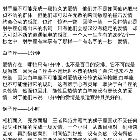
射手座不可能完成一段持久的爱情，他们并不是如同仙鹤般忠
贞不渝的群体，但他们却可以在无数的瞬间敏感的撞击爱情，
约会心动的感觉。也许，惊鸿一瞥，回眸一笑，一见钟情都是
射手座创造出来的名词，只有他们会感叹没有稳定的爱情，却
又可以不断的遭遇触电的感觉。一个人一生享有的286亿个一
秒之中，射手座有幸享有了那样一个有名字的一秒：爱情。
白羊座——1分钟
爱情存在，哪怕只有1分钟，也不是盲目的安排。它不可能是
场游戏，因为白羊座并不是玩世不恭的纨绔子弟;它也来不及
权衡，因为白羊座不可能面对爱情还冷静的运筹帷幄;白羊座
也不可能懂得它的规则，这有赖于心有灵犀，取决于白羊座的
真性情。然而也因此，随性且热情的白羊座没有更长久的爱
情，对于他们来说，1分钟的爱情是最适宜并且美好的。
狮子座——1小时
相机而入，完身而退，王者风范并霸气的狮子座喜欢不受任何
损失和伤痛的完成一场爱情。一个小时，从四目相对，到相谈
甚欢，再到悄然离别，时间恰到好处，没有突然，没有愕然，