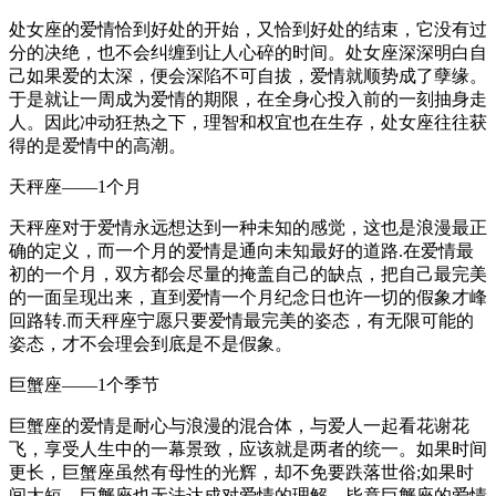
处女座的爱情恰到好处的开始，又恰到好处的结束，它没有过
分的决绝，也不会纠缠到让人心碎的时间。处女座深深明白自
己如果爱的太深，便会深陷不可自拔，爱情就顺势成了孽缘。
于是就让一周成为爱情的期限，在全身心投入前的一刻抽身走
人。因此冲动狂热之下，理智和权宜也在生存，处女座往往获
得的是爱情中的高潮。
天秤座——1个月
天秤座对于爱情永远想达到一种未知的感觉，这也是浪漫最正
确的定义，而一个月的爱情是通向未知最好的道路.在爱情最
初的一个月，双方都会尽量的掩盖自己的缺点，把自己最完美
的一面呈现出来，直到爱情一个月纪念日也许一切的假象才峰
回路转.而天秤座宁愿只要爱情最完美的姿态，有无限可能的
姿态，才不会理会到底是不是假象。
巨蟹座——1个季节
巨蟹座的爱情是耐心与浪漫的混合体，与爱人一起看花谢花
飞，享受人生中的一幕景致，应该就是两者的统一。如果时间
更长，巨蟹座虽然有母性的光辉，却不免要跌落世俗;如果时
间太短，巨蟹座也无法达成对爱情的理解，毕竟巨蟹座的爱情