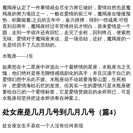
魔羯座认定了一件事情就会尽全力将它做好，爱情自然也是魔
羯座的努力项目之一，一般在爱情的前三年，魔羯座在慢慢预
热，积聚能量;之后的五年中，奋力拼搏，得到一些成果;可惜
直到后两年，魔羯座经过辛苦维持后才明白，原来爱情是一个
圆，走到一半或许还有回忆，走完了全程，回到终点，便索然
无味。爱情对于魔羯座来说，是一场浩劫，还好，魔羯座的一
生是经历不了几次浩劫的。
水瓶座——1生
如果想在十二星座中评选出一个最矫情的星座，水瓶座当之无
愧，他们绝对是将无聊情感戏剧化的高手，并且沉湎于自己的
爱情幻想中乐此不疲。水瓶座动不动就要海誓山盟，生死相
许，把爱情海枯石烂的发泄。但其实一生的爱情只是水瓶座硬
要给自己的一个爱情标签，它是爱情焚烧后的余烬而已，可是
水瓶座却坚持把这余烬供奉在神案上。
处女座是几月几号到几月几号（篇4）
处女座女生不喜欢一个人没有任何表现