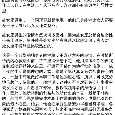
作上认真，在生活上也从不马虎，喜欢细心有古典美的异性类
型。
处女座男生，一个词形容就是龟毛。他们总是能够比女人还要
爱干净，衣服比女人还要整齐。
处女座男生的爱情有些坎坷多磨难，因为处女座总是会给女性
带来压迫感。另外就是处女座的家庭观念比较淡薄，家人对于
处女座来说只是比较熟悉的。
这是一个典型的独身者的性格，不喜欢意外的事情。在激情所
致的内心骚动面前，常常显得惶恐不定，他用持续不断的自我
克制或批评精神来自卫。把遵守习俗作为他行动的准则，一成
不变的生活是他理想的天堂。这是个既认真又有强烈责任心的
人，一丝不苟地做好本职工作是他的座右铭。所以，可以充分
地信赖他，依靠他。一般地说，这种人不喜欢到独立的事业中
去发挥才智，而愿意在专家、教授或领导者的身边做助手工
作，因此，他所得到的利益与他所付出的辛苦一般是不相称
的。然而尽心尽责地完成本职工作是他的信条，也是他引以自
豪的最大心愿。婚后，他会把家庭生活安排得相当有条理，各
项家庭计划都预先周密考虑，从来不临时抱佛脚或打无准备之
仗。他与生辰星位在双鱼座的女性会十分融洽，这一星座的女