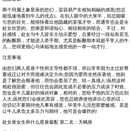
两个同属土象星座的您们，蛮容易产生相知相融的感觉(您总
能迅速地看到牛儿的优点)。在别人眼中的大笨牛，却总能吸
引您的目光，能很快看出他隐藏的某项才华，而通常也会是令
处女欣赏的。您俩是和谐知心、相信相依的组合。 不过，对
於感情，处女与牛儿皆非主动示爱型，总要经过一段似有若无
的酝酿期，才能进入牵手期。尤其是酝酿期本就超乎常人的牛
儿，您得更细心与体贴地去感觉他的一举一动才行。
注意事项
由您们两人星座个性和主导性都不强，所以常常因为太过於尊
重或迁让对方而很难决定方向;您因为爱而全然依著他，他则
是了解您会顺著他，而怕会委屈了您。哇～真感人!虽然这样
相处很甜蜜，但往往也会因此造成不必要的压力或误了时效。
您会是牛儿最好的倾诉对象，相对的，您给予他的压力也比别
人大;虽然您们会彼此宽容，您也总能诱使他讲出心里的话，
但切记不要期待他凡事有感觉，毕竟牛儿没您那麼敏感。若是
让牛儿承负太多压力与期待，他可是会爆炸的!
处女座女生和什么星座最配 第二名：天蝎座