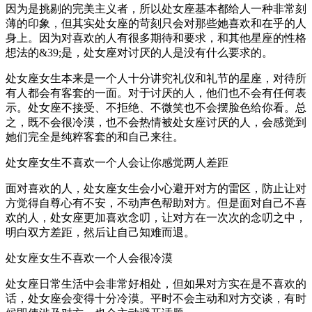
因为是挑剔的完美主义者，所以处女座基本都给人一种非常刻
薄的印象，但其实处女座的苛刻只会对那些她喜欢和在乎的人
身上。因为对喜欢的人有很多期待和要求，和其他星座的性格
想法的&39;是，处女座对讨厌的人是没有什么要求的。
处女座女生本来是一个人十分讲究礼仪和礼节的星座，对待所
有人都会有客套的一面。对于讨厌的人，他们也不会有任何表
示。处女座不接受、不拒绝、不微笑也不会摆脸色给你看。总
之，既不会很冷漠，也不会热情被处女座讨厌的人，会感觉到
她们完全是纯粹客套的和自己来往。
处女座女生不喜欢一个人会让你感觉两人差距
面对喜欢的人，处女座女生会小心避开对方的雷区，防止让对
方觉得自尊心有不安，不动声色帮助对方。但是面对自己不喜
欢的人，处女座更加喜欢念叨，让对方在一次次的念叨之中，
明白双方差距，然后让自己知难而退。
处女座女生不喜欢一个人会很冷漠
处女座日常生活中会非常好相处，但如果对方实在是不喜欢的
话，处女座会变得十分冷漠。平时不会主动和对方交谈，有时