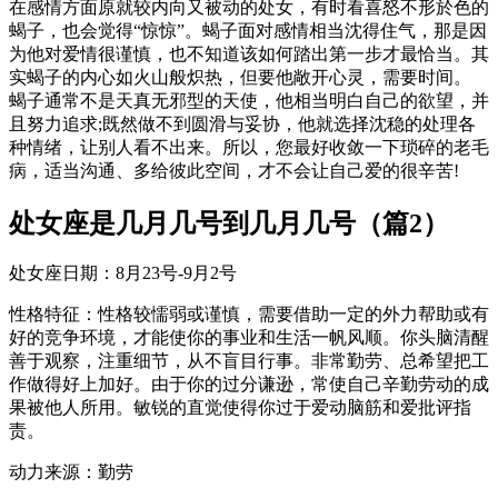
在感情方面原就较内向又被动的处女，有时看喜怒不形於色的
蝎子，也会觉得“惊惊”。蝎子面对感情相当沈得住气，那是因
为他对爱情很谨慎，也不知道该如何踏出第一步才最恰当。其
实蝎子的内心如火山般炽热，但要他敞开心灵，需要时间。
蝎子通常不是天真无邪型的天使，他相当明白自己的欲望，并
且努力追求;既然做不到圆滑与妥协，他就选择沈稳的处理各
种情绪，让别人看不出来。所以，您最好收敛一下琐碎的老毛
病，适当沟通、多给彼此空间，才不会让自己爱的很辛苦!
处女座是几月几号到几月几号（篇2）
处女座日期：8月23号-9月2号
性格特征：性格较懦弱或谨慎，需要借助一定的外力帮助或有
好的竞争环境，才能使你的事业和生活一帆风顺。你头脑清醒
善于观察，注重细节，从不盲目行事。非常勤劳、总希望把工
作做得好上加好。由于你的过分谦逊，常使自己辛勤劳动的成
果被他人所用。敏锐的直觉使得你过于爱动脑筋和爱批评指
责。
动力来源：勤劳