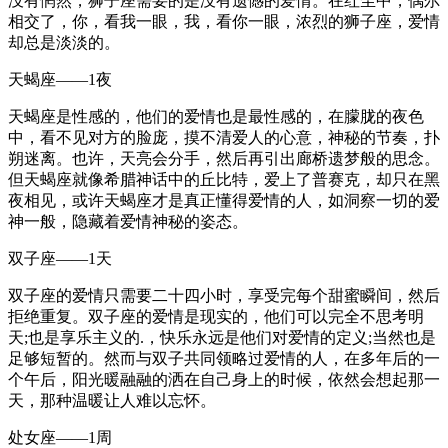
没有惘然，狮子座需要的是没有遗憾的爱情。在红尘中，偶尔
相交了，你，看我一眼，我，看你一眼，浓烈的狮子座，爱情
却总是淡淡的。
天蝎座——1夜
天蝎座是性感的，他们的爱情也是最性感的，在朦胧的夜色
中，看不见对方的脸庞，摸不清爱人的心意，神秘的节奏，扑
朔迷离。也许，天亮会分手，然后再引出廊桥遗梦般的思念。
但天蝎座就像希腊神话中的丘比特，爱上了普赛克，却只在黑
夜相见，或许天蝎座才是真正懂得爱情的人，如洞察一切的爱
神一般，隐藏着爱情神秘的姿态。
双子座——1天
双子座的爱情只需要二十四小时，享受完每个甜蜜瞬间，然后
拒绝重复。双子座的爱情是现实的，他们可以完全不思考明
天;也是享乐主义的.，快乐永远是他们对爱情的定义;当然也是
足够短暂的。然而与双子共同领略过爱情的人，在多年后的一
个午后，阳光暖融融的洒在自己身上的时候，依然会想起那一
天，那种温暖让人难以忘怀。
处女座——1周