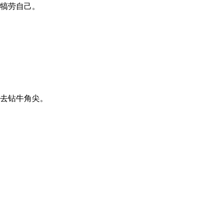
来犒劳自己。
度去钻牛角尖。