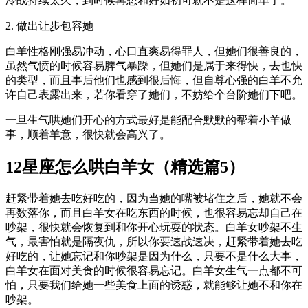
冷战持续太久，到时候再想和好如初可就不是这样简单了。
2. 做出让步包容她
白羊性格刚强易冲动，心口直爽易得罪人，但她们很善良的，
虽然气愤的时候容易脾气暴躁，但她们是属于来得快，去也快
的类型，而且事后他们也感到很后悔，但自尊心强的白羊不允
许自己表露出来，若你看穿了她们，不妨给个台阶她们下吧。
一旦生气哄她们开心的方式最好是能配合默默的帮着小羊做
事，顺着羊意，很快就会高兴了。
12星座怎么哄白羊女（精选篇5）
赶紧带着她去吃好吃的，因为当她的嘴被堵住之后，她就不会
再数落你，而且白羊女在吃东西的时候，也很容易忘却自己在
吵架，很快就会恢复到和你开心玩耍的状态。白羊女吵架不生
气，最害怕就是隔夜仇，所以你要速战速决，赶紧带着她去吃
好吃的，让她忘记和你吵架是因为什么，只要不是什么大事，
白羊女在面对美食的时候很容易忘记。白羊女生气一点都不可
怕，只要我们给她一些美食上面的诱惑，就能够让她不和你在
吵架。