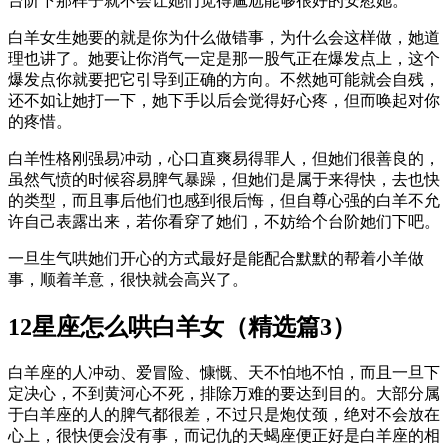
台阶下那样子就不会让她们觉得尴尬能够很好的安慰她。
白羊女生她要的就是你为什么做错事，为什么会这样做，她道
理也讲了。她要让你消气一定是那一股气正在爆发点上，这个
爆发点你就要把它引导到正确的方向。不然她可能就会自残，
还不如让她打一下，她下手以后会觉得好心疼，但而唤起对你
的疼惜。
白羊性格刚强易冲动，心口直爽易得罪人，但她们很善良的，
虽然气愤的时候容易脾气暴躁，但她们是属于来得快，去也快
的类型，而且事后他们也感到很后悔，但自尊心强的白羊不允
许自己表露出来，若你看穿了她们，不妨给个台阶她们下吧。
一旦生气哄她们开心的方式最好是能配合默默的帮着小羊做
事，顺着羊意，很快就会高兴了。
12星座怎么哄白羊女（精选篇3）
白羊座的人冲动、爱冒险、慷慨、天不怕地不怕，而且一旦下
定决心，不到黄河心不死，排除万难的要达到目的。大部分属
于白羊座的人的脾气都很差，不过只是炮仗颈，绝对不会放在
心上，很快便会没有事，而记仇的天蝎座便正好是白羊座的相