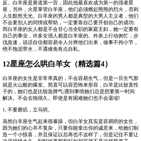
反。白羊座是黄道第一宫，因此他最喜欢成为第一的强者星
座，另外，火星掌管白羊座，他们必须燃起熊熊的烈火，否则
人生黯然无光。白羊座的男人都是典型的大男人主义者，他们
不会要别人的同情或帮助，一定要靠自己要开创自己的成功;
而白羊座的女人都是不会甘心当全职的家庭主妇，她一定要有
自己的事业，许多女强人都是白羊座的。外表上行动匆忙，步
伐急速，说话自信都容易令人分辨他们出来，做事不拘小节，
绝不拖泥带水，不遇难免有点自私。
12星座怎么哄白羊女（精选篇4）
白羊座的女生是非常率真的，不会容易生气，但是一旦生气那
就是火山般的爆发。简直可以容恐怖来形容，白羊是比较直性
子的，她们也是比较急脾气;遇到事情她们总是想要第一时间
解决。不会去拖很久。即使是有困难她们也不会退缩!
1. 不要磨叽，立马哄。
虽然白羊座生气起来很暴躁，但白羊女其实是容易哄的女生，
因为她们的心并不复杂，只要你能拿出你的诚意来，给她们制
造一个小惊喜，并且保证以后再也不这样了，但是记住不要让