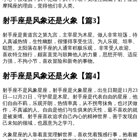
摩羯座的理由，觉得他们非人类。
射手座是风象还是火象【篇3】
射手座是黄道宫之第九宫，主宰星为木星。做人非常坦荡，待
人真诚热情，生性幽默，很懂得享受生活。为人乐观、坦率、
聪慧。太阳落在射手座的人通常积极乐观， 非常受人欢迎。
喜欢特立独行，颇富直觉与鼓舞他人的力量，思想开明、适应
力强，不拘小节，喜欢冒险和新奇的事物。
射手座是风象还是火象【篇4】
射手座不是风象星座，射手座是火象星座，出生日期是11月23
日—12月21日，守护星是木星。射手座是代表自由的星座，他
们自由不羁，乐观开朗，热情率真，从不拐弯抹角，也讨厌做
作，不真诚的人。自由是他们与生俱来的天性，最不喜欢的就
是被束缚。射手座喜欢追求自己内心的精神世界，善于发现自
己未知的领域，也愿意为之学习。
火象星座的人靠着直觉理解世界，喜欢凭着预感行事，抱着赌