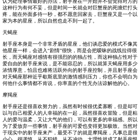
认为处理事情最好的办法，射手座在一开始并不会觉得对方的
这种行为有何不妥，但是时间一长就会对巨蟹座的死缠烂打头
疼，能在外面多待一秒，都不愿意回家去，巨蟹座又是一个以
家为本的星座，所以自然也走不到一起了。
天蝎座
射手座本身是一个非常矛盾的星座，他们谈恋爱的模式不像其
他星座一样，会进入“剧情”很快，而是会把暧昧的战线拉得很
长，而天蝎座对感情有很强烈的的独占性，而这种独占性对于
爱自由的射手座来说，是不能容忍的，所以就算天蝎座用多少
浓情厚意，怕且也难将活跃外向的射手座控制，并且射手座会
对天蝎座那种近乎歇斯底里的激情感到压力，你也不会明白为
何他什么事情都不肯说，你率直的个性无办法谅解他的心。
摩羯座
射手座还是很喜欢努力的，虽然有时候很优柔寡断，但是却可
以与自己相爱人的人幸福的在一起，虽然很喜欢冒险，但是粘
人的爱与温柔，又让大气的他们，可以有更多的幸福感。所以
为了爱放弃一些事情，射手座的可爱也变得更加极致。当然对
于现实中的射手座来产，最受不了的就是摩羯座，凡事总是很
小心，很谨慎，从不犯错，从不冲动，太理性就成了射手座恨