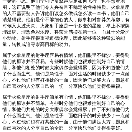
一赌的心态。他们宁可听引擎声决定如何飞行，也不想看地
图，这正说明了他们令人兴奋且不稳定的性格特质。火象星座
的人不需要别人告诉他们该怎么做或怎么读一本书，他们自己
清楚得很。他们是个不够细心的人，做事相对鲁莽欠考虑，有
时候又太过天真。火象射手座是一个多变的星座，举止不按牌
理出牌、理想色彩浓厚、将荣誉感摆在第一位，而且十分爱护
小动物。射手座很重视道德伦理，因此能够将这种猛烈的能
量，转换成追寻崇高目标的动力。
属于火象星座的射手座容易有情绪，他们眼里不揉沙，要得到
他们的原谅并不容易。有些时候他们也很难控制好自己的情
绪，和他们相处的时候大家偶尔会觉得累，因为不知道他们为
了什么而生气。他们是急性子，面对生活的时候缺少了一点耐
心，不过他们也有好相处的一面，因为他们足够大方，愿意和
自己喜欢的人分享自己的一切，分享快乐他们觉得很幸福。
属于火象星座的射手座简单有心情，他们眼里不揉沙，要得到
他们的原谅并不简单。有些时分他们也很难控制好自己的心
情，和他们共处的时分大家偶尔会觉得累，由于不知道他们为
了什么而生气。他们是急性子，面临日子的时分缺少了一点耐
心，不过他们也有好共处的一面，由于他们满足大方，愿意和
自己喜欢的人分享自己的全部，分享快乐他们觉得很美好。