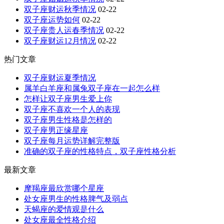
双子座财运秋季情况
02-22
双子座运势如何
02-22
双子座贵人运春季情况
02-22
双子座财运12月情况
02-22
热门文章
双子座财运夏季情况
属羊白羊座和属兔双子座在一起怎么样
怎样让双子座男生爱上你
双子座不喜欢一个人的表现
双子座男生性格是怎样的
双子座男正缘星座
双子座每月运势详解完整版
准确的双子座的性格特点，双子座性格分析
最新文章
摩羯座最欣赏哪个星座
处女座男生的性格脾气及弱点
天蝎座的爱情观是什么
处女座最全性格介绍