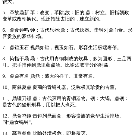
很大。
5、革故鼎新 革：改变，革除;故：旧的;鼎：树立。旧指朝政
变革或改朝换代。现泛指除去旧的，建立新的。
6、鼎食钟鸣 钟：古代乐器;鼎：古代炊器。击钟列鼎而食。形
容贵族的豪华排场。
7、鼎铛玉石 视鼎如铛，视玉如石。形容生活极端奢侈。
8、染指于鼎 鼎：古代用青铜制成的炊具，多为圆形，三足两
耳。把手指伸到鼎里蘸点汤。比喻沾取非分的利益。
9、鼎鼎有名 鼎鼎：盛大的样子。非常有名。
10、商彝夏鼎 夏商的青铜礼器。泛称极其珍贵的古董。
11、鼎镬刀锯 鼎：古代烹用的青铜器物。镬：大锅。鼎镬：
是古代的酷刑刑具，用以把人煮死。
12、鼎食鸣锺 击钟列鼎而食。形容贵族的豪华生活排场。
同“鼎食鸣钟”。
13、幕燕鼎鱼 比喻处境极危，即将覆灭。