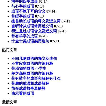
海字的四字成语
07-14
与心字的成语
07-14
成语不绝于耳的含义
07-14
带瞪字的成语
07-13
拔苗助长成语的释义及近义词
07-13
言听计从成语常用近义词
07-13
得过且过成语含义及近义词
07-13
带有羊字的成语
07-13
十全十美成语实用造句
07-13
热门文章
不同凡响成语的释义及造句
不甘寂寞成语的详细解释
带动物的成语 小学生
差之毫厘成语的详细解释
带有壁字的成语和解释有什么
带胜的成语和成语解释
简短成语故事及解释
表示看的成语
最新文章