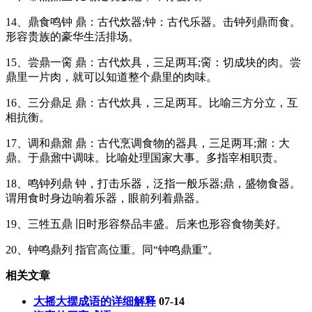
14、鼎食鸣钟 鼎：古代炊器;钟：古代乐器。击钟列鼎而食。
形容贵族的豪华生活排场。
15、尝鼎一脔 鼎：古代炊具，三足两耳;脔：切成块的肉。尝
鼎里一片肉，就可以知道整个鼎里的肉味。
16、三分鼎足 鼎：古代炊具，三足两耳。比喻三方分立，互
相抗衡。
17、调和鼎鼐 鼎：古代烹调食物的器具，三足两耳;鼐：大
鼎。于鼎鼐中调味。比喻处理国家大事。多指宰相职责。
18、鸣钟列鼎 钟，打击乐器，泛指一般乐器;鼎，盛物食器。
谓用食时身边响着乐器，眼前列着鼎器。
19、三牲五鼎 旧时形容祭品丰盛。后来也形容食物美好。
20、钟鸣鼎列 指官高位重。同“钟鸣鼎重”。
相关文章
大摇大摆成语的详细解释
07-14