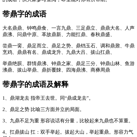
带鼎字的成语
大名鼎鼎、钟鸣鼎食、一言九鼎、三足鼎立、鼎鼎大名、人声
鼎沸、问鼎中原、革故鼎新、力能扛鼎、春秋鼎盛、
尝鼎一脔、鼎足而立、鼎足之势、鼎铛玉石、调和鼎鼐、牛鼎
烹鸡、鼎鼎有名、鼎成龙升、九鼎大吕、拔山扛鼎、
举鼎绝膑、群情鼎沸、钟鼎之家、鼎足三分、钟鼎山林、鱼游
沸鼎、拔山举鼎、鼎折覆餗、四海鼎沸、商彝周鼎
带鼎字的成语及解释
1、鼎湖龙去 指帝王去世。同“鼎成龙去”。
2、鼎足之势 比喻三方面并立的局面。
3、九鼎不足为重 形容说话有分量，比较起来九鼎也不算重。
4、扛鼎拔山 扛：双手举起。拔起大山，举起重鼎。形容力气