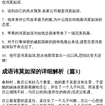
也讳莫如深。
6、说到自己的风水预算,各家公司都是讳莫如深。
7、他本来对公司改革最为积极,为什么现在却抱着讳莫如深的
态度。
8、苹果的讳莫如深为短线交易者带来了一场完美风暴。
9、对于行事保密的威权国家的国有电视台来说,谴责百度讳莫
如深似乎有点过了。
10、他可是讳莫如深,想从他那里套出一点口风,恐怕比登天还
难!
成语讳莫如深的详细解析（篇3）
春秋时，鲁庄公有好几个妻妾。他的妻子哀姜没有生育，于是
她的妹妹叔姜跟着嫁给庄公，并生了一个儿子叫启。而哀姜与
庄公感情不好，与庄公的庶(妾所生的称庶)兄庆父私通。
庄公最宠爱的是孟任。孟任生了一个儿子叫般，庄公一心想使