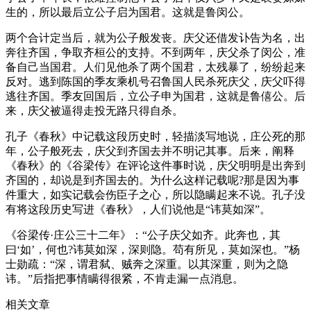
生的，所以最后立公子启为国君。这就是鲁闵公。
两个合计定当后，就为公子般发丧。庆父还借发讣告为名，出
奔往齐国，争取齐桓公的支持。不到两年，庆父杀了闵公，准
备自己当国君。人们见他杀了两个国君，太残暴了，纷纷起来
反对。逃到陈国的季友乘机号召鲁国人民杀死庆父，庆父吓得
逃往齐国。季友回国后，立公子申为国君，这就是鲁僖公。后
来，庆父被逼得走投无路只得自杀。
孔子《春秋》中记载这段历史时，轻描淡写地说，庄公死的那
年，公子般死去，庆父到齐国去并不明记其事。后来，阐释
《春秋》的《谷梁传》在评论这件事时说，庆父明明是出奔到
齐国的，却说是到齐国去的。为什么这样记载呢?那是因为事
件重大，如实记载会伤臣子之心，所以隐瞒起来不说。孔子没
有将这段历史写进《春秋》，人们说他是“讳莫如深”。
《谷梁传·庄公三十二年》：“公子庆父如齐。此奔也，其
曰‘如’，何也?讳莫如深，深则隐。苟有所见，莫如深也。”杨
士勋疏：“深，谓君弑、贼奔之深重。以其深重，则为之隐
讳。”后指把事情瞒得很紧，不肯走漏一点消息。
相关文章