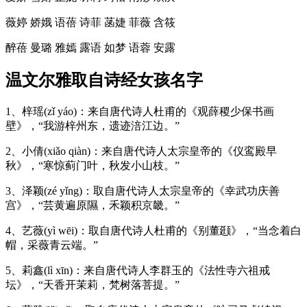
薇婷 娇娥 语蓓 诗菲 菡婕 菲薇 含筱
醉蓓 曼璐 雅嫣 露语 如梦 语蓉 安露
温文尔雅取自诗经女孩名字
1、梓瑶(zǐ yáo)：来自唐代诗人杜甫的《观薛稷少保书画
壁》，“我游梓州东，遗迹涪江边。”
2、小倩(xiǎo qiàn)：来自唐代诗人太宗皇帝的《仪鸾殿早
秋》，“寒惊蓟门叶，秋发小山枝。”
3、泽颖(zé yǐng)：取自唐代诗人太宗皇帝的《幸武功庆善
宫》，“芸黄遍原隰，禾颖积京畿。”
4、艺薇(yì wēi)：取自唐代诗人杜甫的《别董颋》，“当念着白
帽，采薇青云端。”
5、莉鑫(lì xīn)：来自唐代诗人李群玉的《法性寺六祖戒
坛》，“天香开茉莉，梵树落菩提。”