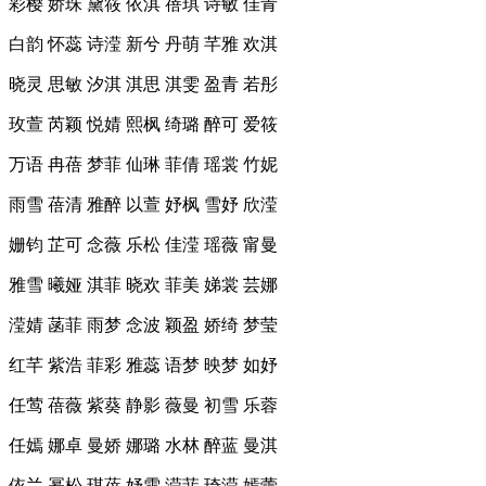
彩樱 娇珠 黛筱 依淇 蓓琪 诗敏 佳青
白韵 怀蕊 诗滢 新兮 丹萌 芊雅 欢淇
晓灵 思敏 汐淇 淇思 淇雯 盈青 若彤
玫萱 芮颖 悦婧 熙枫 绮璐 醉可 爱筱
万语 冉蓓 梦菲 仙琳 菲倩 瑶裳 竹妮
雨雪 蓓清 雅醉 以萱 妤枫 雪妤 欣滢
姗钧 芷可 念薇 乐松 佳滢 瑶薇 甯曼
雅雪 曦娅 淇菲 晓欢 菲美 娣裳 芸娜
滢婧 菡菲 雨梦 念波 颖盈 娇绮 梦莹
红芊 紫浩 菲彩 雅蕊 语梦 映梦 如妤
任莺 蓓薇 紫葵 静影 薇曼 初雪 乐蓉
任嫣 娜卓 曼娇 娜璐 水林 醉蓝 曼淇
依兰 幂松 琪蓓 妤雪 滢菲 琦滢 嫣蕾