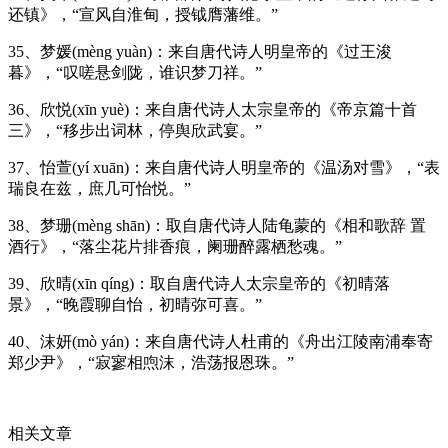
还镇》，“宣风自淮甸，授钺膺藩维。”
35、梦媛(mèng yuàn)：来自唐代诗人明皇帝的《过王浚
暮》，“叹嗟悬剑陇，谁识梦刀祥。”
36、欣悦(xīn yuè)：来自唐代诗人太宗皇帝的《帝京篇十首
三》，“移步出词林，停舆欣武宴。”
37、怡萱(yí xuān)：来自唐代诗人明皇帝的《温汤对雪》，“表
瑞良在兹，庶几可怡悦。”
38、梦珊(mèng shān)：取自唐代诗人陆龟蒙的《相和歌辞 置
酒行》，“落尘花片排香痕，阑珊醉露栖愁魂。”
39、欣晴(xīn qíng)：取自唐代诗人太宗皇帝的《初晴落
景》，“晚霞聊自怡，初晴弥可喜。”
40、沫妍(mò yán)：来自唐代诗人杜甫的《舟出江陵南浦奉寄
郑少尹》，“寂寥相喣沫，浩荡报恩珠。”
相关文章