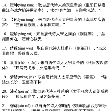
14、滢坤(yíng kūn)：取自唐代诗人德宗皇帝的《重阳日赐宴
曲江亭赋六韵诗用清字》，“乾坤爽气满，台殿秋光清。”
15、芸彤(yún tóng)：来自唐代诗人太宗皇帝的《幸武功庆善
宫》，“芸黄遍原隰，禾颖积京畿。”
16、滢瑜(yíng yú)：来自唐代诗人宋之问的《洞庭湖》，“晶
耀目何在，滢荧心欲无。”
17、婧薇(jìng wēi)：取自唐代诗人杜甫的《别董颋》，“当念
着白帽，采薇青云端。”
18、晨萱(chén xuān)：来自唐代诗人太宗皇帝的《秋日敩庾信
体》，“晨浦鸣飞雁，夕渚集栖鸿。”
19、梦洁(mèng jié)：取自唐代诗人太宗皇帝的《喜雪》，“瑶
洁短长阶，玉藂高下树。”
20、沛茹(pèi rú)：取自唐代诗人杜甫的《太子张舍人遗织成褥
段》，“振我粗席尘，媿客茹藜羹。”
21、馨蕊(xīn ruǐ)：取自唐代诗人张昭的《郊庙歌辞 汉宗庙乐
舞辞 观德舞》，“氤氲龙麝交青琐，髣髴[锡]銮下蕊珠。”