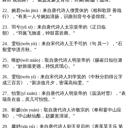
22、婉君(wǎn jūn)：来自唐代诗人僧贯休的《相和歌辞 善哉
行》，“有美一人兮婉如清扬，识曲别音兮令姿煌煌。”
23、羽兮(yǔ xī)：来自唐代诗人太宗皇帝的《正日临
朝》，“羽旄飞驰道，钟鼓震岩廊。”
24、雯钰(wén yù)：来自宋代诗人王予可的《句 其一》，“石
裂雯华渍月秋。”
25、唯妙(wéi miào)：取自唐代诗人明皇帝的《赐崔日知往潞
州》，“妙旌循吏德，持悦庶氓心。”
26、雯怡(wén yí)：来自宋代诗人刘学箕的《中秋分韵得云字
成三百言》，“新凉值月夕，密霭高灿雯。”
27、怡萱(yí xuān)：来自唐代诗人明皇帝的《温汤对雪》，“表
瑞良在兹，庶几可怡悦。”
28、昕媛(xīn yuàn)：取自唐代诗人许敬宗的《奉和宴中山应
制》，“中山献仙酤，赵媛发清讴。”
29、馨妤(xīn yú)：来自唐代诗人则天皇后的《唐享昊天乐 第