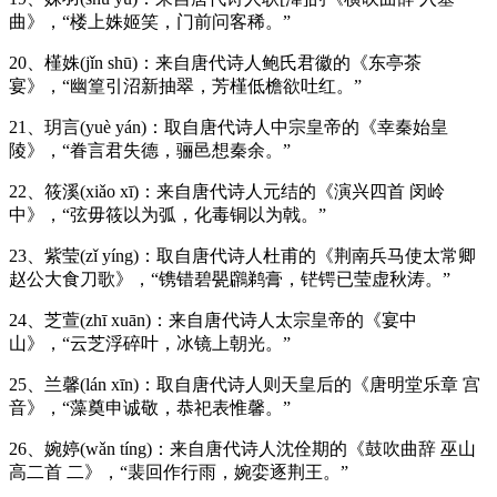
曲》，“楼上姝姬笑，门前问客稀。”
20、槿姝(jǐn shū)：来自唐代诗人鲍氏君徽的《东亭茶
宴》，“幽篁引沼新抽翠，芳槿低檐欲吐红。”
21、玥言(yuè yán)：取自唐代诗人中宗皇帝的《幸秦始皇
陵》，“眷言君失德，骊邑想秦余。”
22、筱溪(xiǎo xī)：来自唐代诗人元结的《演兴四首 闵岭
中》，“弦毋筱以为弧，化毒铜以为戟。”
23、紫莹(zǐ yíng)：取自唐代诗人杜甫的《荆南兵马使太常卿
赵公大食刀歌》，“镌错碧甖鸊鹈膏，铓锷已莹虚秋涛。”
24、芝萱(zhī xuān)：来自唐代诗人太宗皇帝的《宴中
山》，“云芝浮碎叶，冰镜上朝光。”
25、兰馨(lán xīn)：取自唐代诗人则天皇后的《唐明堂乐章 宫
音》，“藻奠申诚敬，恭祀表惟馨。”
26、婉婷(wǎn tíng)：来自唐代诗人沈佺期的《鼓吹曲辞 巫山
高二首 二》，“裴回作行雨，婉娈逐荆王。”