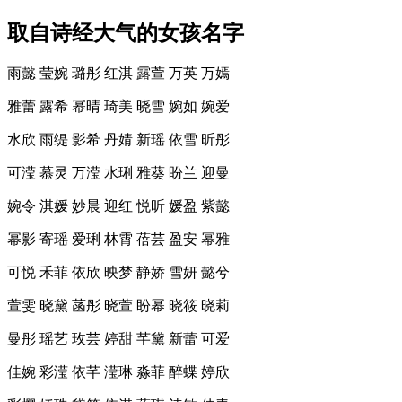
取自诗经大气的女孩名字
雨懿 莹婉 璐彤 红淇 露萱 万英 万嫣
雅蕾 露希 幂晴 琦美 晓雪 婉如 婉爱
水欣 雨缇 影希 丹婧 新瑶 依雪 昕彤
可滢 慕灵 万滢 水琍 雅葵 盼兰 迎曼
婉令 淇媛 妙晨 迎红 悦昕 媛盈 紫懿
幂影 寄瑶 爱琍 林霄 蓓芸 盈安 幂雅
可悦 禾菲 依欣 映梦 静娇 雪妍 懿兮
萱雯 晓黛 菡彤 晓萱 盼幂 晓筱 晓莉
曼彤 瑶艺 玫芸 婷甜 芊黛 新蕾 可爱
佳婉 彩滢 依芊 滢琳 淼菲 醉蝶 婷欣