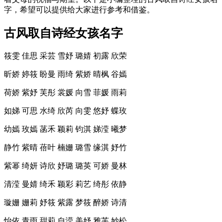
字，希望可以提供给大家进行参考和借鉴。
古风取自诗经女孩名字
筱雯 佳思 采芸 雪妤 璐婧 初露 欣荣
昕娇 婷筱 盼曼 雨绮 紫娇 晴枫 谷嫣
荷娇 紫妤 芙彤 裳媛 向雪 菲媛 雨莉
如娣 可思 水绮 欣芮 向雯 悠妤 蝶玫
幼嫣 玫嫣 菡禾 颖莉 钧淇 娣滢 曦梦
静竹 紫晴 蓓叶 楠姗 璐雪 缘淇 妤竹
紫幂 绮妍 诗欣 妤璐 璐英 可娇 曼林
清滢 曼婧 绮禾 颖彩 莉艺 绮彤 依静
璇姗 姗莉 妤筱 紫露 梦筱 醉娇 诗清
怡依 青雨 甜莉 自滢 美妤 雅芙 妙松