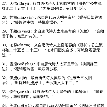
27、天怡(tiān yí)：取自唐代诗人上官昭容的《游长宁公主流
杯池二十五首 十七》，“岩壑恣登临，莹目复怡心。”
28、妙妍(miào yán)：来自唐代诗人明皇帝的《赐崔日知往潞
州》，“妙旌循吏德，持悦庶氓心。”
29、子颖(zǐ yǐng)：来自唐代诗人太宗皇帝的《芳兰》，“会须
君子折，佩里作芬芳。”
30、沁馨(qìn xīn)：来自唐代诗人上官昭容的《游长宁公主流
杯池二十五首 二十三》，“沁水田园先自多，齐城楼观更无
过。”
31、雪滢(xuě yíng)：来自唐代诗人太宗皇帝的《执契静三
边》，“花销葱岭雪，縠尽流沙雾。”
32、伊婕(yī jié)：取自唐代诗人窦常的《过宋氏五女旧
居》，“谢庭风韵婕妤才，天纵斯文去不回。”
33、悦兮(yuè xī)：取自唐代诗人明皇帝的《鹡鸰颂》，“曜春
初兮，蓐收御节，寒露微结。”
34、美维(měi wéi)：取自唐代诗人德宗皇帝的《送徐州张建封