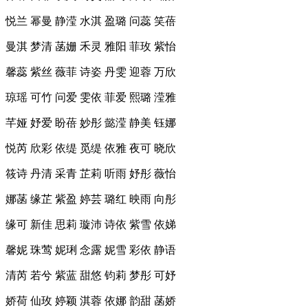
悦兰 幂曼 静滢 水淇 盈璐 问蕊 笑蓓
曼淇 梦清 菡姗 禾灵 雅阳 菲玫 紫怡
馨蕊 紫丝 薇菲 诗姿 丹雯 迎蓉 万欣
琼瑶 可竹 问爱 雯依 菲爱 熙璐 滢雅
芊娅 妤爱 盼蓓 妙彤 懿滢 静美 钰娜
悦芮 欣彩 依缇 觅缇 依雅 夜可 晓欣
筱诗 丹清 采青 芷莉 听雨 妤彤 薇怡
娜菡 缘芷 紫盈 婷芸 璐红 映雨 向彤
缘可 新佳 思莉 璇沛 诗依 紫雪 依娣
馨妮 珠莺 妮琍 念露 妮雪 彩依 静语
清芮 若兮 紫蓝 甜悠 钧莉 梦彤 可妤
娇荷 仙玫 婷颖 淇蓉 依娜 韵甜 菡娇