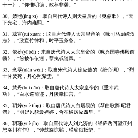
十一》，“仰惟明德，敢荐非馨。”
30、婧熙(jìng xī)：取自唐代诗人则天皇后的《曳鼎歌》，“天
下光宅，海内雍熙。”
31、蕊宣(ruǐ xuān)：取自唐代诗人太宗皇帝的《咏司马彪续汉
志》，“政宣竹律和，时平玉条备。”
32、依蓓(yī bèi)：来自唐代诗人太宗皇帝的《咏兴国寺佛殿前
幡》，“纷披乍依迥，掣曳或随风。”
33、念雯(niàn wén)：取自宋代诗人徐应镳的《绝命词》，“烈
士甘焚死，丹心照紫雯。”
34、慧丹(huì dān)：取自唐代诗人太宗皇帝的《重幸武
功》，“白水巡前迹，丹陵幸旧宫。”
35、玥婷(yuè tíng)：取自唐代诗人白居易的《琴曲歌辞 昭君
怨》，“明妃风貌最娉婷，合在椒房应四星。”
36、玥瑾(yuè jǐn)：取自唐代诗人刘允济的《经庐岳回望江州
想洛川有作》，“钟鼓旋惊鷃，瑾瑜俄抵鹊。”