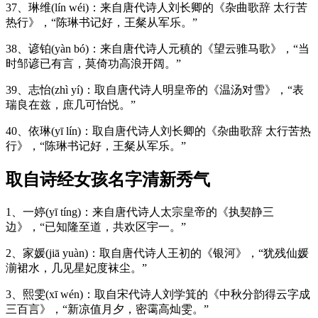
37、琳维(lín wéi)：来自唐代诗人刘长卿的《杂曲歌辞 太行苦
热行》，“陈琳书记好，王粲从军乐。”
38、谚铂(yàn bó)：来自唐代诗人元稹的《望云骓马歌》，“当
时邹谚已有言，莫倚功高浪开阔。”
39、志怡(zhì yí)：取自唐代诗人明皇帝的《温汤对雪》，“表
瑞良在兹，庶几可怡悦。”
40、依琳(yī lín)：取自唐代诗人刘长卿的《杂曲歌辞 太行苦热
行》，“陈琳书记好，王粲从军乐。”
取自诗经女孩名字清新秀气
1、一婷(yī tíng)：来自唐代诗人太宗皇帝的《执契静三
边》，“已知隆至道，共欢区宇一。”
2、家媛(jiā yuàn)：取自唐代诗人王初的《银河》，“犹残仙媛
湔裙水，几见星妃度袜尘。”
3、熙雯(xī wén)：取自宋代诗人刘学箕的《中秋分韵得云字成
三百言》，“新凉值月夕，密霭高灿雯。”