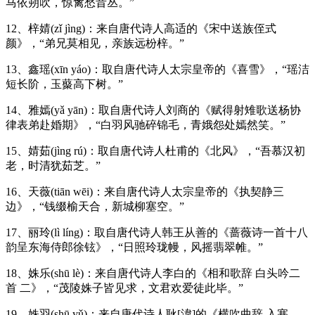
马依朔吹，惊禽愁昔丛。”
12、梓婧(zǐ jìng)：来自唐代诗人高适的《宋中送族侄式
颜》，“弟兄莫相见，亲族远枌梓。”
13、鑫瑶(xīn yáo)：取自唐代诗人太宗皇帝的《喜雪》，“瑶洁
短长阶，玉藂高下树。”
14、雅嫣(yǎ yān)：取自唐代诗人刘商的《赋得射雉歌送杨协
律表弟赴婚期》，“白羽风驰碎锦毛，青娥怨处嫣然笑。”
15、婧茹(jìng rú)：取自唐代诗人杜甫的《北风》，“吾慕汉初
老，时清犹茹芝。”
16、天薇(tiān wēi)：来自唐代诗人太宗皇帝的《执契静三
边》，“钱缀榆天合，新城柳塞空。”
17、丽玲(lì líng)：取自唐代诗人韩王从善的《蔷薇诗一首十八
韵呈东海侍郎徐铉》，“日照玲珑幔，风摇翡翠帷。”
18、姝乐(shū lè)：来自唐代诗人李白的《相和歌辞 白头吟二
首 二》，“茂陵姝子皆见求，文君欢爱徒此毕。”
19、姝羽(shū yǔ)：来自唐代诗人耿[湋]的《横吹曲辞 入塞