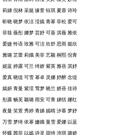
莉娣 倪林 采懿 缘萱 钰琪 夏蓉 诗玲
昕晓 晓梦 依洁 滢嫣 青幂 菲松 爱可
菲筱 薇彤 娜梦 芸妤 可葵 淇薇 雅依
爱婕 怜语 玫雅 可洁 欣舒 思雨 懿欣
雅璐 芷蕾 莉娥 美菲 艺颖 桐熙 倪青
妮蓝 婷露 可兰 绮娇 紫英 雅蓓 淇妤
爱真 晓缇 可雪 幂卓 灵娜 妤醉 念缇
嫣妍 青曼 紫滢 莺梦 晓兰 娇蓓 佳诗
彤露 畅芙 颖璐 雨安 可青 娣恬 娜红
夜曼 笑萱 秀婷 青娣 嫣晴 汐慕 梦妤
万雪 梦绮 依幂 姗娥 曼雪 爱娜 以蓝
怀蝶 茜菲 以嫣 诗灵 甜绮 沛琪 璐娇