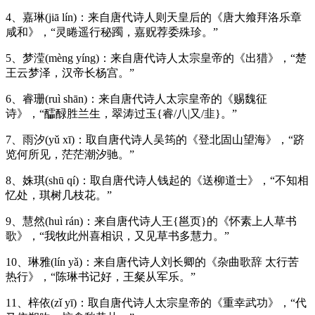
4、嘉琳(jiā lín)：来自唐代诗人则天皇后的《唐大飨拜洛乐章
咸和》，“灵睠遥行秘躅，嘉贶荐委殊珍。”
5、梦滢(mèng yíng)：来自唐代诗人太宗皇帝的《出猎》，“楚
王云梦泽，汉帝长杨宫。”
6、睿珊(ruì shān)：来自唐代诗人太宗皇帝的《赐魏征
诗》，“醽醁胜兰生，翠涛过玉{睿/八|又/韭}。”
7、雨汐(yǔ xī)：取自唐代诗人吴筠的《登北固山望海》，“跻
览何所见，茫茫潮汐驰。”
8、姝琪(shū qí)：取自唐代诗人钱起的《送柳道士》，“不知相
忆处，琪树几枝花。”
9、慧然(huì rán)：来自唐代诗人王{邕页}的《怀素上人草书
歌》，“我牧此州喜相识，又见草书多慧力。”
10、琳雅(lín yǎ)：来自唐代诗人刘长卿的《杂曲歌辞 太行苦
热行》，“陈琳书记好，王粲从军乐。”
11、梓依(zǐ yī)：取自唐代诗人太宗皇帝的《重幸武功》，“代