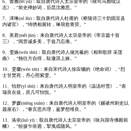
6、蕾雅(lěi yǎ)：取自唐代诗人太宗皇帝的《咏司马彪续汉
志》，“前史殚妙词，后昆沈雅思。”
7、泽琳(zé lín)：取自唐代诗人杜甫的《桥陵诗三十韵因呈县
内诸官》，“绮绣相展转，琳琅愈青荧。”
8、美君(měi jūn)：来自唐代诗人太宗皇帝的《帝京篇十首
三》，“阅赏诚多美，于兹乃忘倦。”
9、雯姝(wén shū)：取自唐代诗人储光羲的《相和歌辞 采莲
曲》，“独往方自得，耻邀淇上姝。”
10、雯馨(wén xīn)：来自宋代诗人徐应镳的《绝命词》，“烈
士甘焚死，丹心照紫雯。”
11、怡舒(yí shū)：来自唐代诗人明皇帝的《温汤对雪》，“表
瑞良在兹，庶几可怡悦。”
12、梦媛(mèng yuàn)：来自唐代诗人明皇帝的《赐诸州刺史以
题座右》，“眷言思共理，鉴梦想维良。”
13、洛依(luò yī)：取自唐代诗人太宗皇帝的《咏兴国寺佛殿前
幡》，“纷披乍依迥，掣曳或随风。”