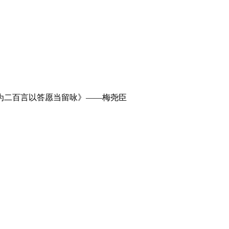
为二百言以答愿当留咏》——梅尧臣