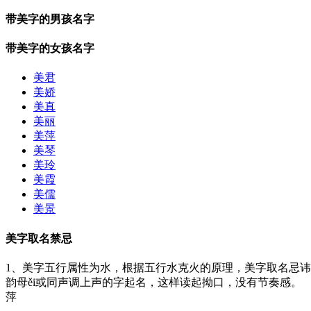
带美字的男孩名字
带美字的女孩名字
美君
美娇
美真
美丽
美萍
美琴
美玲
美霞
美儒
美景
美字取名禁忌
1、美字五行属性为水，根据五行水克火的原理，美字取名忌讳
韵母ěi或同声调上声的字起名，这样读起拗口，没有节奏感。
萍