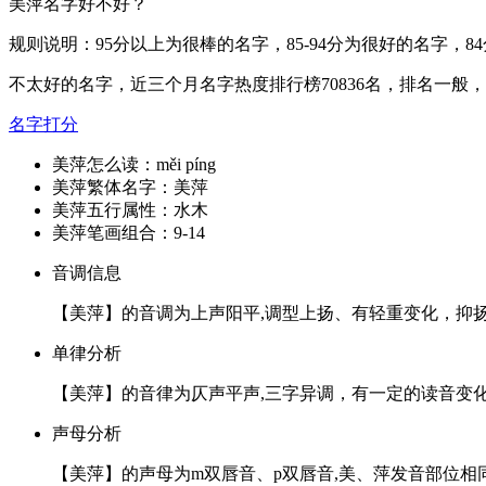
美萍名字好不好？
规则说明：95分以上为很棒的名字，85-94分为很好的名字，8
不太好的名字，近三个月名字热度排行榜70836名，排名一般
名字打分
美萍怎么读：
měi píng
美萍繁体名字：
美萍
美萍五行属性：
水木
美萍笔画组合：
9-14
音调信息
【美萍】的音调为上声阳平,调型上扬、有轻重变化，抑
单律分析
【美萍】的音律为仄声平声,三字异调，有一定的读音变
声母分析
【美萍】的声母为m双唇音、p双唇音,美、萍发音部位相