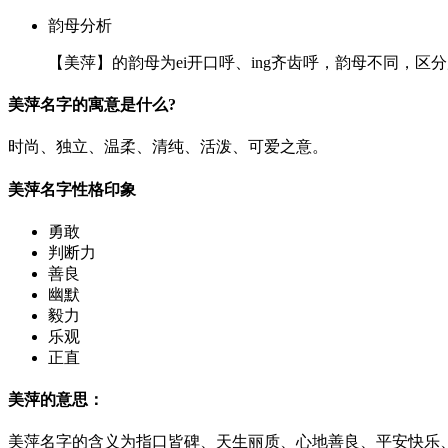
韵母分析
【美萍】的韵母为ei开口呼、ing齐齿呼，韵母不同，区
美萍名字的寓意是什么?
时尚、独立、温柔、清纯、活泼、可爱之意。
美萍名字性格印象
勇敢
判断力
善良
幽默
毅力
乐观
正直
美萍的意思：
美萍名字的含义为指口皆碑、天生丽质、心地善良、平安快乐