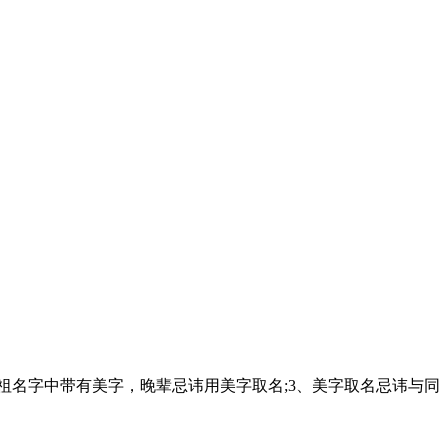
祖名字中带有美字，晚辈忌讳用美字取名;3、美字取名忌讳与同