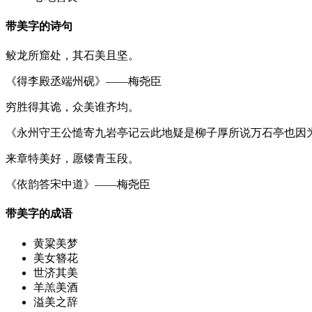
带美字的诗句
鲛龙所窟处，其石美且坚。
《得李殿丞端州砚》——梅尧臣
穷胜得其诡，众美谁齐均。
《永州守王公慥寄九岩亭记云此地疑是柳子厚所说万石亭也因
来章特美好，愿镂青玉段。
《依韵答宋中道》——梅尧臣
带美字的成语
黄粱美梦
美女簪花
世济其美
羊羔美酒
溢美之辞