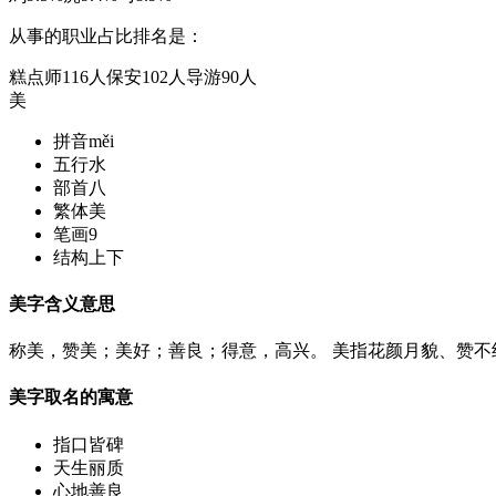
从事的职业占比排名是：
糕点师116人
保安102人
导游90人
美
拼音
měi
五行
水
部首
八
繁体
美
笔画
9
结构
上下
美字含义意思
称美，赞美；美好；善良；得意，高兴。 美指花颜月貌、赞不
美字取名的寓意
指口皆碑
天生丽质
心地善良