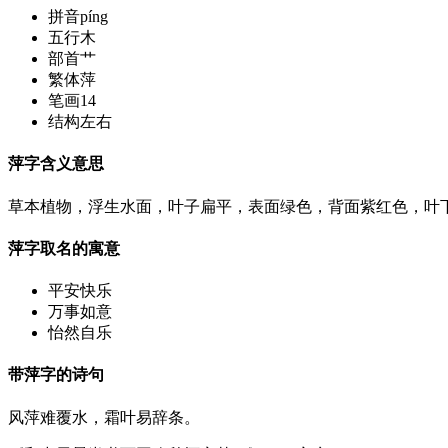
拼音
píng
五行
木
部首
艹
繁体
萍
笔画
14
结构
左右
萍字含义意思
草本植物，浮生水面，叶子扁平，表面绿色，背面紫红色，叶下
萍字取名的寓意
平安快乐
万事如意
怡然自乐
带萍字的诗句
风萍难覆水，霜叶易辞条。