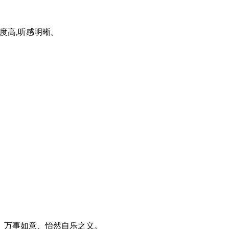
分度高,听感明晰。
、万事如意、怡然自乐之义。