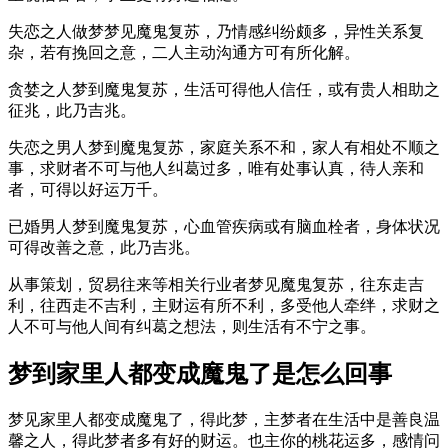
失恋之人做梦梦见魔鬼复苏，乃情感纠纷颇多，异性关系复
杂，若有挽回之意，二人主动沟通方可有所化解。
贪婪之人梦到魔鬼复苏，生活可得他人信任，或有贵人相助之
征兆，此乃吉兆。
失恋之男人梦到魔鬼复苏，家庭关系不和，家人有相处不顺之
事，求财者不可与他人纠葛过多，唯有处事认真，待人亲和
者，可得以好运万千。
已婚男人梦到魔鬼复苏，心血管疾病或有脑血栓者，身体状况
可得改善之意，此乃吉兆。
从事策划，贸易往来等相关行业者梦见魔鬼复苏，往东走吉
利，往西走不吉利，主财运有所不利，多受他人牵绊，求财之
人不可与他人间有纠葛之想法，则生活有不宁之事。
梦到家里人都变成魔鬼了是怎么回事
梦见家里人都变成魔鬼了，得此梦，主梦者在生活中是善良温
馨之人，得此梦者多有好的财运。也主你的桃花运多，感情问