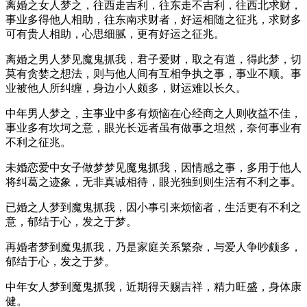
离婚之女人梦之，往西走吉利，往东走不吉利，往西北求财，
事业多得他人相助，往东南求财者，好运相随之征兆，求财多
可有贵人相助，心思细腻，更有好运之征兆。
离婚之男人梦见魔鬼抓我，君子爱财，取之有道，得此梦，切
莫有贪婪之想法，则与他人间有互相争执之事，事业不顺。事
业被他人所纠缠，身边小人颇多，财运难以长久。
中年男人梦之，主事业中多有烦恼在心经商之人则收益不佳，
事业多有坎坷之意，眼光长远者虽有做事之坦然，奈何事业有
不利之征兆。
未婚恋爱中女子做梦梦见魔鬼抓我，因情感之事，多用于他人
将纠葛之迹象，无非真诚相待，眼光独到则生活有不利之事。
已婚之人梦到魔鬼抓我，因小事引来烦恼者，生活更有不利之
意，郁结于心，发之于梦。
再婚者梦到魔鬼抓我，乃是家庭关系繁杂，与爱人争吵颇多，
郁结于心，发之于梦。
中年女人梦到魔鬼抓我，近期得天赐吉祥，精力旺盛，身体康
健。