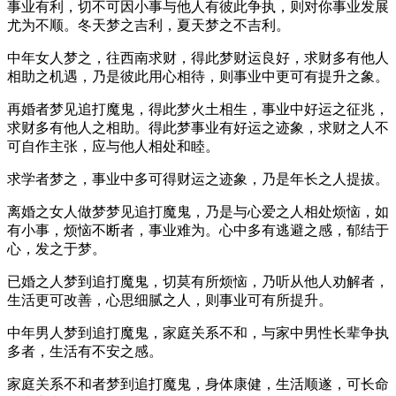
事业有利，切不可因小事与他人有彼此争执，则对你事业发展
尤为不顺。冬天梦之吉利，夏天梦之不吉利。
中年女人梦之，往西南求财，得此梦财运良好，求财多有他人
相助之机遇，乃是彼此用心相待，则事业中更可有提升之象。
再婚者梦见追打魔鬼，得此梦火土相生，事业中好运之征兆，
求财多有他人之相助。得此梦事业有好运之迹象，求财之人不
可自作主张，应与他人相处和睦。
求学者梦之，事业中多可得财运之迹象，乃是年长之人提拔。
离婚之女人做梦梦见追打魔鬼，乃是与心爱之人相处烦恼，如
有小事，烦恼不断者，事业难为。心中多有逃避之感，郁结于
心，发之于梦。
已婚之人梦到追打魔鬼，切莫有所烦恼，乃听从他人劝解者，
生活更可改善，心思细腻之人，则事业可有所提升。
中年男人梦到追打魔鬼，家庭关系不和，与家中男性长辈争执
多者，生活有不安之感。
家庭关系不和者梦到追打魔鬼，身体康健，生活顺遂，可长命