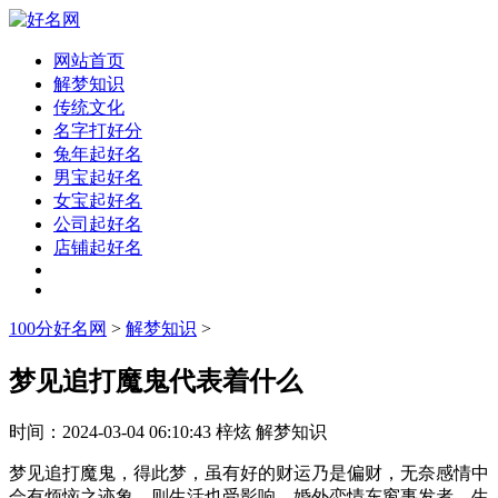
网站首页
解梦知识
传统文化
名字打好分
兔年起好名
男宝起好名
女宝起好名
公司起好名
店铺起好名
100分好名网
>
解梦知识
>
梦见追打魔鬼代表着什么
时间：
2024-03-04 06:10:43
梓炫
解梦知识
梦见追打魔鬼，得此梦，虽有好的财运乃是偏财，无奈感情中
会有烦恼之迹象，则生活也受影响，婚外恋情东窗事发者，生