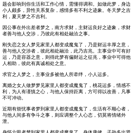
题会影响到你生活和工作心情，需懂得调和。如做此梦，身边
小人颇多，异性关系复杂，感情多有不利之迹象。冬天梦之吉
利，夏天梦之不吉利。
因公事在外出差者梦之，南方求财，主财运良好之迹象，求财
者善与他人交涉，乃彼此有相处融洽之事。
刚失恋之女人梦见家里人都变成魔鬼了，乃是财运丰厚之意，
善与他人交涉者，彼此相处融洽，此乃吉兆。主事业中可有好
运，乃是容器之意，则得此梦有偏财运之征兆，事业中可得他
人相助，彼此有真诚相处之意。
求官之人梦之，主事业多被他人所牵绊，小人运多。
离婚之女人做梦梦见家里人都变成魔鬼了，桃花运多，情感不
利，为人有谨慎之心，与他人保持距离，方可得以改善，凡事
不可冲动。
近期有烦忧事者梦到家里人都变成魔鬼了，生活有不顺心者，
与他人间多有争斗之事，则应调整个人心态，切莫将情绪外
泄。
身怀六甲者梦到家里人都变成魔鬼了，身体康健，子孙多出贤