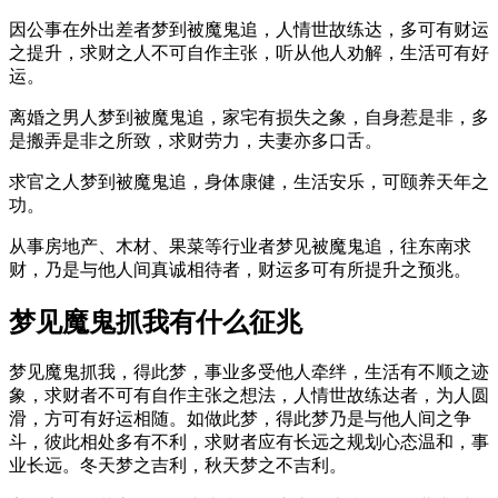
因公事在外出差者梦到被魔鬼追，人情世故练达，多可有财运
之提升，求财之人不可自作主张，听从他人劝解，生活可有好
运。
离婚之男人梦到被魔鬼追，家宅有损失之象，自身惹是非，多
是搬弄是非之所致，求财劳力，夫妻亦多口舌。
求官之人梦到被魔鬼追，身体康健，生活安乐，可颐养天年之
功。
从事房地产、木材、果菜等行业者梦见被魔鬼追，往东南求
财，乃是与他人间真诚相待者，财运多可有所提升之预兆。
梦见魔鬼抓我有什么征兆
梦见魔鬼抓我，得此梦，事业多受他人牵绊，生活有不顺之迹
象，求财者不可有自作主张之想法，人情世故练达者，为人圆
滑，方可有好运相随。如做此梦，得此梦乃是与他人间之争
斗，彼此相处多有不利，求财者应有长远之规划心态温和，事
业长远。冬天梦之吉利，秋天梦之不吉利。