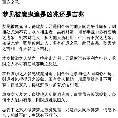
百岁之意。
梦见被魔鬼追是凶兆还是吉兆
梦见被魔鬼追，得此梦，乃是因金钱与他人间之争斗颇多，则
相处尤为不安，水木相生者，虽有财运，却是事业中多有变动
之迹象，则求财之人，多为他人所利用，生活有不安之迹象。
如做此梦，聪明伶俐之人，多有好运之意，此乃吉兆。秋天梦
之吉利，冬天梦之不吉利。
才华横溢之人梦之，往南走吉利，乃是财运有不利之征兆，求
财之人不可有任意妄断之想法。
在外谋职之人梦见被魔鬼追，因金钱之事与他人间勾心斗角，
财运难以得提升之迹象。虽有贵人相助，却应明辨是非不可
有，任意妄为，得此梦事业多有好运相随。
单身女人梦之，多被他人所影响迹象，事业虽有长远规划，奈
何个人能力有限，则财运难以恒久。
恋爱中之男人做梦梦见被魔鬼追，乃是两人同床异梦，情感不
合，相处不睦，生活有不顺心。