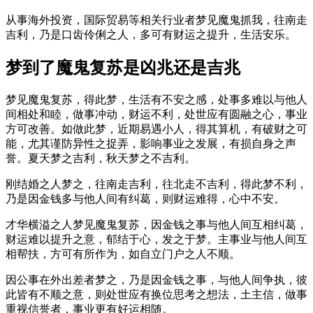
从事海外投资，国际贸易等相关行业者梦见魔鬼抓我，往南走
吉利，乃是口齿伶俐之人，多可有财运之提升，生活安乐。
梦到了魔鬼复苏是凶兆还是吉兆
梦见魔鬼复苏，得此梦，生活有不安之感，处事多难以与他人
间相处和睦，做事冲动，财运不利，处世应有圆融之心，事业
方可改善。如做此梦，近期易遇小人，得其算机，有破财之可
能，尤其谨防异性之捉弄，影响事业之发展，有损自身之声
誉。夏天梦之吉利，秋天梦之不吉利。
刚结婚之人梦之，往南走吉利，往北走不吉利，得此梦不利，
乃是因金钱多与他人间有纠葛，则财运难得，心中不安。
才华横溢之人梦见魔鬼复苏，因金钱之事与他人间互相纠葛，
财运难以提升之意，郁结于心，发之于梦。主事业与他人间互
相帮扶，方可有所作为，如自立门户之人不顺。
因公事在外出差者梦之，乃是因金钱之事，与他人间争执，彼
此皆有不顺之意，则处世应有换位思考之想法，土主信，做事
重视信誉者，事业更有好运相随。