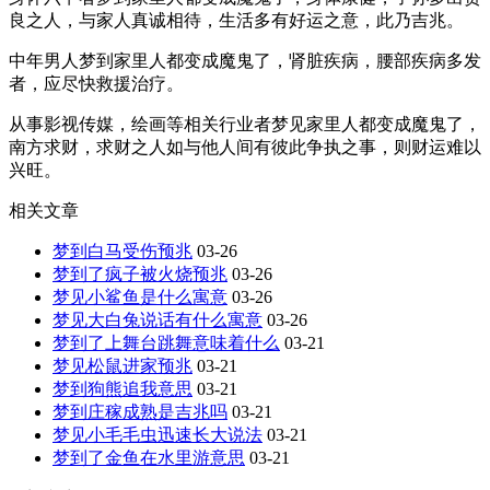
良之人，与家人真诚相待，生活多有好运之意，此乃吉兆。
中年男人梦到家里人都变成魔鬼了，肾脏疾病，腰部疾病多发
者，应尽快救援治疗。
从事影视传媒，绘画等相关行业者梦见家里人都变成魔鬼了，
南方求财，求财之人如与他人间有彼此争执之事，则财运难以
兴旺。
相关文章
梦到白马受伤预兆
03-26
梦到了疯子被火烧预兆
03-26
梦见小鲨鱼是什么寓意
03-26
梦见大白兔说话有什么寓意
03-26
梦到了上舞台跳舞意味着什么
03-21
梦见松鼠进家预兆
03-21
梦到狗熊追我意思
03-21
梦到庄稼成熟是吉兆吗
03-21
梦见小毛毛虫迅速长大说法
03-21
梦到了金鱼在水里游意思
03-21