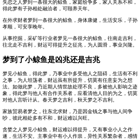
失恋之人梦到一条很大的鲸鱼，家庭纷争多，家人关系不和，
得此梦有子孙相处融洽者，可颐养天年。
在外求财者梦到一条很大的鲸鱼，身体康健，生活安乐，子孙
孝顺，可安享晚年。
从事挖掘，采矿等行业者梦见一条很大的鲸鱼，往南走吉利，
往北走不吉利，财运可得提升之征兆，为人圆滑，事业兴隆。
梦到了小鲸鱼是凶兆还是吉兆
梦见小鲸鱼，得此梦，乃事业中多受他人之阻碍，生活有不利
之事，为人坦荡者，财运虽有所提升，切莫有任意妄为之想
法。如做此梦，乃近期人情世故处理不良，多被他人影响之迹
象，得此梦与他人有合作关系者，应看清他人目的为之，切莫
对他人言听计从。春天梦之吉利，秋天梦之不吉利。
家族贸易者梦之，往东北求财，乃是因金钱之事与他人间争
吵，彼此相处多有不和，财运难以兴旺。
贪婪之人梦见小鲸鱼，财运难以得提升，又有事业小人之作
遂，生活不安。主事业中有小人作祟，异性关系繁杂者，感情