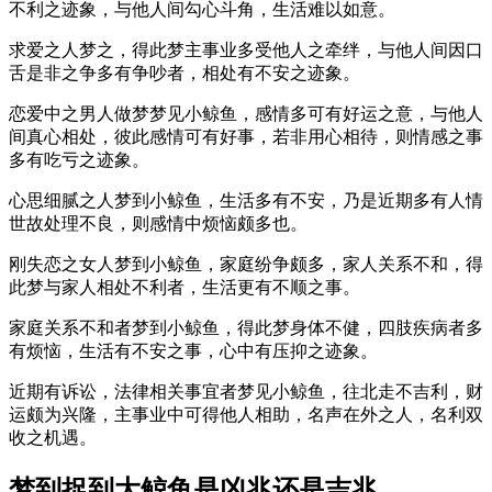
不利之迹象，与他人间勾心斗角，生活难以如意。
求爱之人梦之，得此梦主事业多受他人之牵绊，与他人间因口
舌是非之争多有争吵者，相处有不安之迹象。
恋爱中之男人做梦梦见小鲸鱼，感情多可有好运之意，与他人
间真心相处，彼此感情可有好事，若非用心相待，则情感之事
多有吃亏之迹象。
心思细腻之人梦到小鲸鱼，生活多有不安，乃是近期多有人情
世故处理不良，则感情中烦恼颇多也。
刚失恋之女人梦到小鲸鱼，家庭纷争颇多，家人关系不和，得
此梦与家人相处不利者，生活更有不顺之事。
家庭关系不和者梦到小鲸鱼，得此梦身体不健，四肢疾病者多
有烦恼，生活有不安之事，心中有压抑之迹象。
近期有诉讼，法律相关事宜者梦见小鲸鱼，往北走不吉利，财
运颇为兴隆，主事业中可得他人相助，名声在外之人，名利双
收之机遇。
梦到捉到大鲸鱼是凶兆还是吉兆