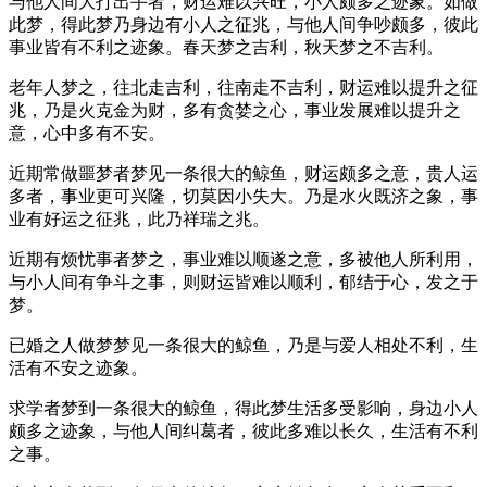
与他人间大打出手者，财运难以兴旺，小人颇多之迹象。如做
此梦，得此梦乃身边有小人之征兆，与他人间争吵颇多，彼此
事业皆有不利之迹象。春天梦之吉利，秋天梦之不吉利。
老年人梦之，往北走吉利，往南走不吉利，财运难以提升之征
兆，乃是火克金为财，多有贪婪之心，事业发展难以提升之
意，心中多有不安。
近期常做噩梦者梦见一条很大的鲸鱼，财运颇多之意，贵人运
多者，事业更可兴隆，切莫因小失大。乃是水火既济之象，事
业有好运之征兆，此乃祥瑞之兆。
近期有烦忧事者梦之，事业难以顺遂之意，多被他人所利用，
与小人间有争斗之事，则财运皆难以顺利，郁结于心，发之于
梦。
已婚之人做梦梦见一条很大的鲸鱼，乃是与爱人相处不利，生
活有不安之迹象。
求学者梦到一条很大的鲸鱼，得此梦生活多受影响，身边小人
颇多之迹象，与他人间纠葛者，彼此多难以长久，生活有不利
之事。