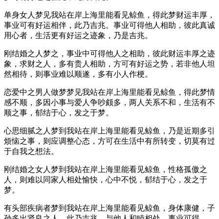
单身女人梦见我站在岸上海里能看见鲸鱼，得此梦财运丰厚，
事业可有好运相伴，此乃吉兆。事业可得他人相助，彼此真诚
用心者，生活更有好运之迹象，乃是吉兆。
刚结婚之人梦之，事业中可得他人之相助，彼此财运丰厚之迹
象，求财之人，多有贵人相助，方可有好运之势，若非他人坦
然相待，则事业难以顺遂，多有小人作梗。
恋爱中之男人做梦梦见我站在岸上海里能看见鲸鱼，得此梦情
感不顺，多因小事与爱人争吵颇多，两人关系不和，生活有不
顺之事，郁结于心，发之于梦。
心思细腻之人梦到我站在岸上海里能看见鲸鱼，乃是近期多引
烦恼之事，则应调整心态，方可在生活中有所转变，切莫有过
于自我之想法。
刚结婚之女人梦到我站在岸上海里能看见鲸鱼，性格孤傲之
人，则难以同家人相处愉快，心中不悦，郁结于心，发之于
梦。
有头部疾病者梦到我站在岸上海里能看见鲸鱼，身体康健，子
孙多出贤良之人，此乃吉兆，与他人和睦相处，事业可得。