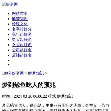
网站首页
解梦知识
传统文化
名字打好分
兔年起好名
男宝起好名
女宝起好名
公司起好名
店铺起好名
100分好名网
>
解梦知识
>
梦到鲸鱼吃人的预兆
时间：
2024-03-26 06:06:22
梓炫
解梦知识
梦见鲸鱼吃人，得此梦，主事业有压抑之迹象，金主义，虽与
她人间有真诚相待之情谊，奈何身边小人颇多，则事业有往复