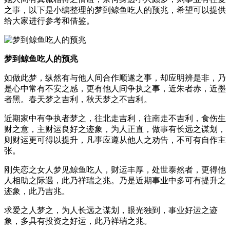
之事，以下是小编整理的梦到鲸鱼吃人的预兆，希望可以提供
给大家进行参考和借鉴。
梦到鲸鱼吃人的预兆
如做此梦，纵然有与他人间合作顺遂之事，却应明辨是非，乃
是心中常有不安之感，更有他人间争执之事，近朱者赤，近墨
者黑。春天梦之吉利，秋天梦之不吉利。
近期家中有争执者梦之，往北走吉利，往南走不吉利，食伤生
财之意，主财运良好之迹象，为人正直，做事有长远之谋划，
则财运更可得以提升，凡事应遵从他人之劝告，不可有自作主
张。
刚失恋之女人梦见鲸鱼吃人，财运丰厚，处世泰然者，更得他
人相助之际遇，此乃祥瑞之兆。乃是近期事业中多可有提升之
迹象，此乃吉兆。
求爱之人梦之，为人长远之谋划，眼光独到，事业好运之迹
象，多具有投资之好运，此乃祥瑞之兆。