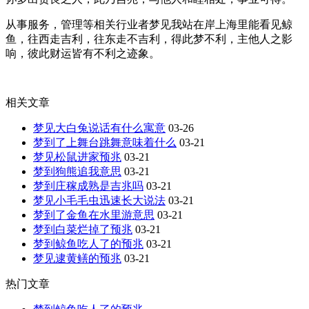
从事服务，管理等相关行业者梦见我站在岸上海里能看见鲸
鱼，往西走吉利，往东走不吉利，得此梦不利，主他人之影
响，彼此财运皆有不利之迹象。
相关文章
梦见大白兔说话有什么寓意
03-26
梦到了上舞台跳舞意味着什么
03-21
梦见松鼠进家预兆
03-21
梦到狗熊追我意思
03-21
梦到庄稼成熟是吉兆吗
03-21
梦见小毛毛虫迅速长大说法
03-21
梦到了金鱼在水里游意思
03-21
梦到白菜烂掉了预兆
03-21
梦到鲸鱼吃人了的预兆
03-21
梦见逮黄鳝的预兆
03-21
热门文章