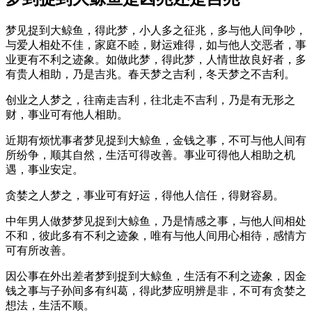
梦见捉到大鲸鱼，得此梦，小人多之征兆，多与他人间争吵，
与爱人相处不佳，家庭不睦，财运难得，如与他人交恶者，事
业更有不利之迹象。如做此梦，得此梦，人情世故良好者，多
有贵人相助，乃是吉兆。春天梦之吉利，冬天梦之不吉利。
创业之人梦之，往南走吉利，往北走不吉利，乃是有无形之
财，事业可有他人相助。
近期有烦忧事者梦见捉到大鲸鱼，金钱之事，不可与他人间有
所纷争，顺其自然，生活可得改善。事业可得他人相助之机
遇，事业安定。
贪婪之人梦之，事业可有好运，得他人信任，得财容易。
中年男人做梦梦见捉到大鲸鱼，乃是情感之事，与他人间相处
不和，彼此多有不利之迹象，唯有与他人间用心相待，感情方
可有所改善。
因公事在外出差者梦到捉到大鲸鱼，生活有不利之迹象，因金
钱之事与子孙间多有纠葛，得此梦应明辨是非，不可有贪婪之
想法，生活不顺。