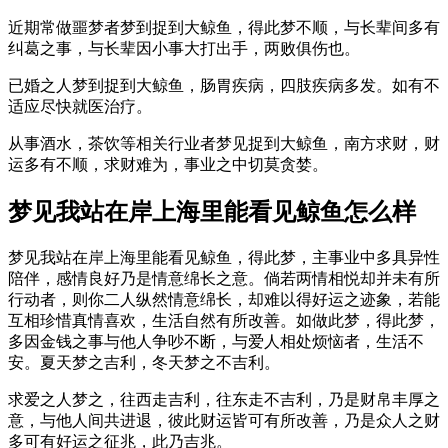
近期常做噩梦者梦到捉到大鲸鱼，得此梦不顺，与长辈间多有
纠葛之事，与长辈因小事大打出手，两败俱伤也。
已婚之人梦到捉到大鲸鱼，肠胃疾病，四肢疾病多发。如有不
适应尽快就医治疗。
从事酒水，茶饮等相关行业者梦见捉到大鲸鱼，南方求财，财
运多有不顺，求财难为，事业之中切莫贪婪。
梦见我站在岸上海里能看见鲸鱼怎么样
梦见我站在岸上海里能看见鲸鱼，得此梦，主事业中多具异性
陪伴，感情良好乃是情意绵长之意。倘若两情相悦却并未有所
行动者，则你二人纵然情意绵长，却难以得好运之迹象，若能
互相珍惜真情喜欢，生活自然有所改善。如做此梦，得此梦，
多因金钱之事与他人争吵不断，与爱人相处烦恼者，生活不
安。夏天梦之吉利，冬天梦之不吉利。
求爱之人梦之，往西走吉利，往东走不吉利，乃是财帛丰厚之
意，与他人间共进退，彼此财运皆可有所改善，乃是众人之财
多可有好运之征兆，此乃吉兆。