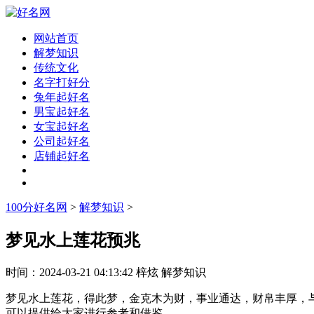
网站首页
解梦知识
传统文化
名字打好分
兔年起好名
男宝起好名
女宝起好名
公司起好名
店铺起好名
100分好名网
>
解梦知识
>
梦见水上莲花预兆
时间：
2024-03-21 04:13:42
梓炫
解梦知识
梦见水上莲花，得此梦，金克木为财，事业通达，财帛丰厚，
可以提供给大家进行参考和借鉴。