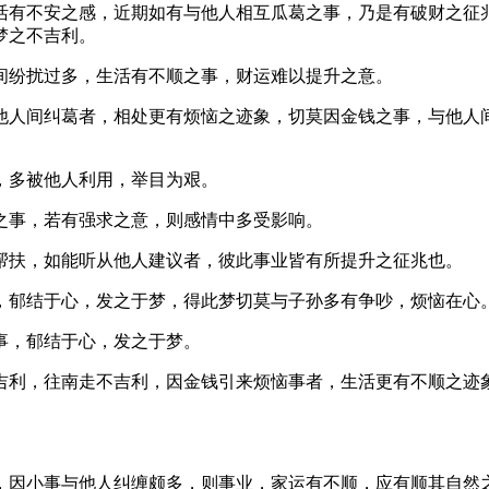
活有不安之感，近期如有与他人相互瓜葛之事，乃是有破财之征
梦之不吉利。
间纷扰过多，生活有不顺之事，财运难以提升之意。
他人间纠葛者，相处更有烦恼之迹象，切莫因金钱之事，与他人
，多被他人利用，举目为艰。
之事，若有强求之意，则感情中多受影响。
帮扶，如能听从他人建议者，彼此事业皆有所提升之征兆也。
，郁结于心，发之于梦，得此梦切莫与子孙多有争吵，烦恼在心
事，郁结于心，发之于梦。
吉利，往南走不吉利，因金钱引来烦恼事者，生活更有不顺之迹
，因小事与他人纠缠颇多，则事业，家运有不顺，应有顺其自然