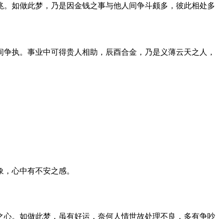
兆。如做此梦，乃是因金钱之事与他人间争斗颇多，彼此相处多
间争执。事业中可得贵人相助，辰酉合金，乃是义薄云天之人，
。
象，心中有不安之感。
之心。如做此梦，虽有好运，奈何人情世故处理不良，多有争吵