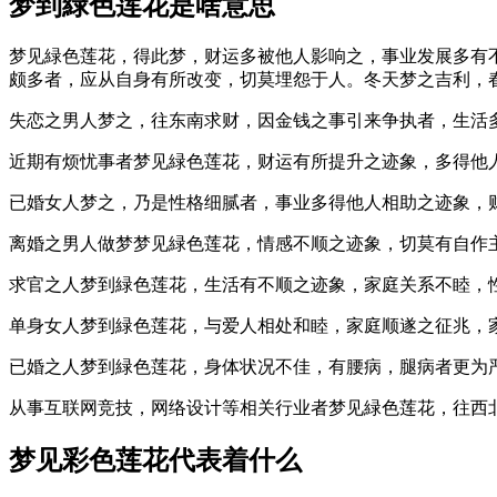
梦到緑色莲花是啥意思
梦见緑色莲花，得此梦，财运多被他人影响之，事业发展多有
颇多者，应从自身有所改变，切莫埋怨于人。冬天梦之吉利，
失恋之男人梦之，往东南求财，因金钱之事引来争执者，生活
近期有烦忧事者梦见緑色莲花，财运有所提升之迹象，多得他
已婚女人梦之，乃是性格细腻者，事业多得他人相助之迹象，
离婚之男人做梦梦见緑色莲花，情感不顺之迹象，切莫有自作
求官之人梦到緑色莲花，生活有不顺之迹象，家庭关系不睦，
单身女人梦到緑色莲花，与爱人相处和睦，家庭顺遂之征兆，
已婚之人梦到緑色莲花，身体状况不佳，有腰病，腿病者更为
从事互联网竞技，网络设计等相关行业者梦见緑色莲花，往西
梦见彩色莲花代表着什么