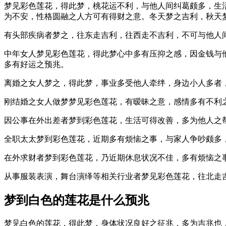
梦见彩色莲花，得此梦，桃花运不利，与他人间纠葛颇多，生
为不安，性格圆融之人方可有得财之意。冬天梦之吉利，秋天
有头部疾病者梦之，往东走吉利，往西走不吉利，不可与他人
中年女人梦见彩色莲花，得此梦心中多有压抑之感，因金钱与
多有好运之预兆。
离婚之女人梦之，得此梦，事业多受他人牵绊，身边小人多者
刚结婚之女人做梦梦见彩色莲花，有暧昧之意，感情多有不利
因公事在外出差者梦到彩色莲花，生活可得改善，多为他人之
全职太太梦到彩色莲花，近期多有烦恼之事，与家人争吵颇多
在外求财者梦到彩色莲花，乃近期休息状况不佳，多有烦恼之
从事服装表演，舞台演绎等相关行业者梦见彩色莲花，往北走
梦到白色的莲花是什么预兆
梦见白色的莲花，得此梦，身体状况良好之征兆，多为吉兆也