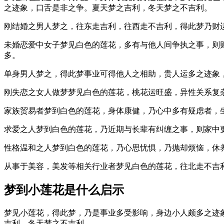
之迹象，口舌是非之争。夏天梦之吉利，冬天梦之不吉利。
刚结婚之男人梦之，往东走吉利，往西走不吉利，得此梦乃财
未婚恋爱中女子梦见白色的莲花，多有与他人间争执之事，则
多。
单身男人梦之，得此梦事业可得他人之相助，贵人运多之迹象
刚失恋之女人做梦梦见白色的莲花，桃花运旺盛，异性关系复
家族贸易者梦到白色的莲花，身体康健，乃心中多有疑虑者，
求爱之人梦到白色的莲花，乃近期与长辈有纠缠之事，则家中
性格温和之人梦到白色的莲花，乃心思忧惧，乃抛却烦恼，休
从事于美容，美发等相关行业者梦见白色的莲花，往北走不吉
梦到小莲花是什么启示
梦见小莲花，得此梦，乃是事业多受影响，身边小人颇多之迹
吉利，冬天梦之不吉利。