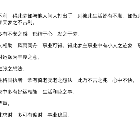
不利，得此梦如与他人间大打出手，则彼此生活皆有不顺。如做
春天梦之不吉利。
多有不安之感，郁结于心，发之于梦。
人相助，风雨同舟，事业可得。得此梦主事业中有小人之迹象，
财运颇为丰厚之意。
主张之想法。
性格固执者，常有倚老卖老之想法，此乃不吉之兆，心中不快。
家中多有好运相随，生活和睦之事。
严重。
北求财，多可有偏财，事业稳固。