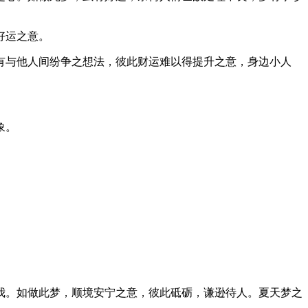
好运之意。
有与他人间纷争之想法，彼此财运难以得提升之意，身边小人
象。
我。如做此梦，顺境安宁之意，彼此砥砺，谦逊待人。夏天梦之