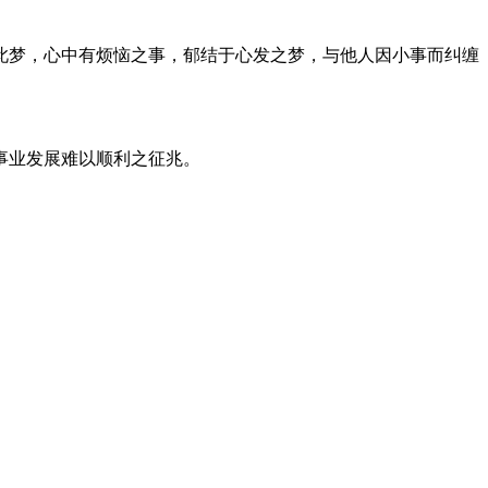
此梦，心中有烦恼之事，郁结于心发之梦，与他人因小事而纠缠
事业发展难以顺利之征兆。