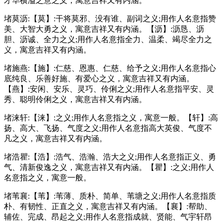
才华横溢之意之义，寓意吉祥又有内涵。
堵莫沥:【莫】:干将莫邪、没有谁、副词之义;用作人名意指赞
美、大智大勇之义，寓意吉祥又有内涵。【沥】:沥恳、沥
胆、沥诚、全力之义;用作人名意指全力、温柔、竭尽全力之
义，寓意吉祥又有内涵。
堵施燕:【施】:仁慈、恩惠、仁慈、给予之义;用作人名意指心
底纯良、乐善好施、有爱心之义，寓意吉祥又有内涵。
【燕】:安闲、安乐、灵巧、伶俐之义;用作人名意指平安、灵
秀、聪明伶俐之义，寓意吉祥又有内涵。
堵涞轩:【涞】:之义;用作人名意指之义，寓意一般。【轩】:高
扬、高大、飞扬、气度之义;用作人名意指高大英俊、气度不
凡之义，寓意吉祥又有内涵。
堵浩瞿:【浩】:浩气、浩瀚、浩大之义;用作人名意指正义、勇
气、清新俊逸之义，寓意吉祥又有内涵。【瞿】:之义;用作人
名意指之义，寓意一般。
堵苇襄:【苇】:苇薄、质朴、简单、苇塘之义;用作人名意指质
朴、有韧性、正直之义，寓意吉祥又有内涵。【襄】:帮助、
辅佐、完成、昂起之义;用作人名意指成就、贤能、气宇轩昂