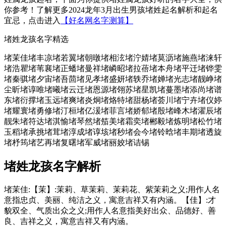
你参考！了解更多2024龙年3月出生男孩堵姓起名解析和起名
宜忌，点击进入
【好名网名字测算】
堵姓龙孩名字精选
堵茉佳
堵丰凉
堵若翼
堵朝暾
堵相泫
堵泞婧
堵莫沥
堵施燕
堵涞轩
堵浩瞿
堵苇襄
堵正蟠
堵曼祥
堵嶙昭
堵拉蓓
堵本舟
堵平迁
堵铧雯
堵秦骐
堵夕宙
堵吾茴
堵见孝
堵盛妍
堵轶乔
堵婵
堵光志
堵靓峥
堵
尘昕
堵谆唯
堵曦
堵云迁
堵恩源
堵翎苏
堵星凯
堵蔓墨
堵添尚
堵谱
东
堵衍撑
堵玉远
堵爽
堵炎炯
堵烙特
堵甜杨
堵荟川
堵宁卉
堵仪婷
堵耀寰
堵勇修
堵汀桓
堵亿湲
堵菲言
堵娇郁
堵殷
堵峰木
堵濯辰
堵
靓朱
堵符达
堵淇愉
堵琴然
堵笳美
堵霜奕
堵郴毅
堵炼明
堵松竹
堵
玉稻
堵承挑
堵茸
堵淳成
堵谆垓
堵秒
堵会今
堵铃晗
堵丰期
堵透旋
堵杼筠
堵艺再
堵复曙
堵军威
堵丽姣
堵诘锡
堵姓龙孩名字解析
堵茉佳:【茉】:茉莉、草茉莉、茉莉花、紫茉莉之义;用作人名
意指忠贞、美丽、纯洁之义，寓意吉祥又有内涵。【佳】:才
貌双全、气质出众之义;用作人名意指美好出众、品德好、善
良、吉祥之义，寓意吉祥又有内涵。