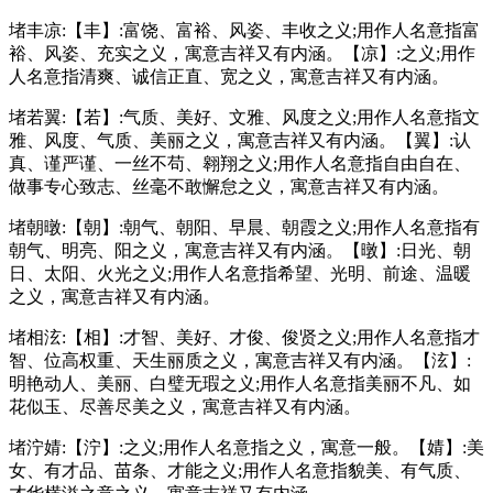
堵丰凉:【丰】:富饶、富裕、风姿、丰收之义;用作人名意指富
裕、风姿、充实之义，寓意吉祥又有内涵。【凉】:之义;用作
人名意指清爽、诚信正直、宽之义，寓意吉祥又有内涵。
堵若翼:【若】:气质、美好、文雅、风度之义;用作人名意指文
雅、风度、气质、美丽之义，寓意吉祥又有内涵。【翼】:认
真、谨严谨、一丝不苟、翱翔之义;用作人名意指自由自在、
做事专心致志、丝毫不敢懈怠之义，寓意吉祥又有内涵。
堵朝暾:【朝】:朝气、朝阳、早晨、朝霞之义;用作人名意指有
朝气、明亮、阳之义，寓意吉祥又有内涵。【暾】:日光、朝
日、太阳、火光之义;用作人名意指希望、光明、前途、温暖
之义，寓意吉祥又有内涵。
堵相泫:【相】:才智、美好、才俊、俊贤之义;用作人名意指才
智、位高权重、天生丽质之义，寓意吉祥又有内涵。【泫】:
明艳动人、美丽、白璧无瑕之义;用作人名意指美丽不凡、如
花似玉、尽善尽美之义，寓意吉祥又有内涵。
堵泞婧:【泞】:之义;用作人名意指之义，寓意一般。【婧】:美
女、有才品、苗条、才能之义;用作人名意指貌美、有气质、