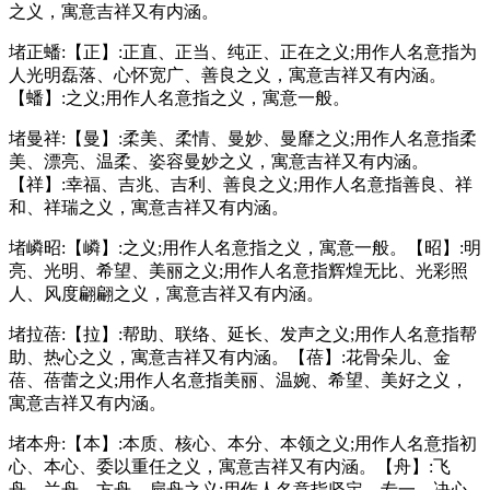
之义，寓意吉祥又有内涵。
堵正蟠:【正】:正直、正当、纯正、正在之义;用作人名意指为
人光明磊落、心怀宽广、善良之义，寓意吉祥又有内涵。
【蟠】:之义;用作人名意指之义，寓意一般。
堵曼祥:【曼】:柔美、柔情、曼妙、曼靡之义;用作人名意指柔
美、漂亮、温柔、姿容曼妙之义，寓意吉祥又有内涵。
【祥】:幸福、吉兆、吉利、善良之义;用作人名意指善良、祥
和、祥瑞之义，寓意吉祥又有内涵。
堵嶙昭:【嶙】:之义;用作人名意指之义，寓意一般。【昭】:明
亮、光明、希望、美丽之义;用作人名意指辉煌无比、光彩照
人、风度翩翩之义，寓意吉祥又有内涵。
堵拉蓓:【拉】:帮助、联络、延长、发声之义;用作人名意指帮
助、热心之义，寓意吉祥又有内涵。【蓓】:花骨朵儿、金
蓓、蓓蕾之义;用作人名意指美丽、温婉、希望、美好之义，
寓意吉祥又有内涵。
堵本舟:【本】:本质、核心、本分、本领之义;用作人名意指初
心、本心、委以重任之义，寓意吉祥又有内涵。【舟】:飞
舟、兰舟、方舟、扁舟之义;用作人名意指坚定、专一、决心