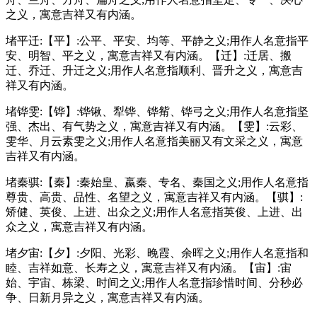
之义，寓意吉祥又有内涵。
堵平迁:【平】:公平、平安、均等、平静之义;用作人名意指平
安、明智、平之义，寓意吉祥又有内涵。【迁】:迁居、搬
迁、乔迁、升迁之义;用作人名意指顺利、晋升之义，寓意吉
祥又有内涵。
堵铧雯:【铧】:铧锹、犁铧、铧觜、铧弓之义;用作人名意指坚
强、杰出、有气势之义，寓意吉祥又有内涵。【雯】:云彩、
雯华、月云素雯之义;用作人名意指美丽又有文采之义，寓意
吉祥又有内涵。
堵秦骐:【秦】:秦始皇、嬴秦、专名、秦国之义;用作人名意指
尊贵、高贵、品性、名望之义，寓意吉祥又有内涵。【骐】:
矫健、英俊、上进、出众之义;用作人名意指英俊、上进、出
众之义，寓意吉祥又有内涵。
堵夕宙:【夕】:夕阳、光彩、晚霞、余晖之义;用作人名意指和
睦、吉祥如意、长寿之义，寓意吉祥又有内涵。【宙】:宙
始、宇宙、栋梁、时间之义;用作人名意指珍惜时间、分秒必
争、日新月异之义，寓意吉祥又有内涵。