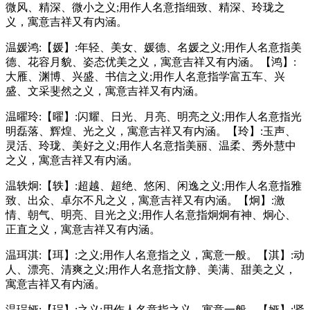
微风、精深、微小之义;用作人名意指细致、精深、玲珑之
义，寓意吉祥又有内涵。
温媛鸿:【媛】:年轻、美女、媛德、名媛之义;用作人名意指美
德、花容月貌、姿态优美之义，寓意吉祥又有内涵。【鸿】:
大雁、渊博、兴盛、书信之义;用作人名意指学富五车、兴
盛、文采斐然之义，寓意吉祥又有内涵。
温曜玲:【曜】:闪耀、日光、月亮、明亮之义;用作人名意指光
明磊落、辉煌、光之义，寓意吉祥又有内涵。【玲】:玉声、
灵活、玲珑、美好之义;用作人名意指美丽、温柔、秀外慧中
之义，寓意吉祥又有内涵。
温轶炯:【轶】:超越、超绝、悠闲、闲逸之义;用作人名意指雅
致、出众、卓尔不凡之义，寓意吉祥又有内涵。【炯】:激
情、朝气、明亮、目光之义;用作人名意指炯炯有神、炯心、
正直之义，寓意吉祥又有内涵。
温珥淇:【珥】:之义;用作人名意指之义，寓意一般。【淇】:动
人、漂亮、清爽之义;用作人名意指文静、美满、甜美之义，
寓意吉祥又有内涵。
温珵娅:【珵】:之义;用作人名意指之义，寓意一般。【娅】:贤