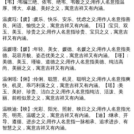
【韦】:韦编三绝、依韦、绝韦、韦毂之义;用作人名意指温
厚、博大、卓越、美好之义，寓意吉祥又有内涵。
温虞珏:【虞】:虞乐、快乐、安乐、忧虑之义;用作人名意指善
良、闲适、愉悦之义，寓意吉祥又有内涵。【珏】:宝贝、双
玉、美玉、珍贵之义;用作人名意指珍贵、宝贝之义，寓意吉
祥又有内涵。
温媛瑾:【媛】:年轻、美女、媛德、名媛之义;用作人名意指美
德、花容月貌、姿态优美之义，寓意吉祥又有内涵。【瑾】:
美德、美玉、瑾瑜、道德之义;用作人名意指美德、纯洁高
尚、美丽之义，寓意吉祥又有内涵。
温俐瑶:【俐】:伶俐、聪慧、机灵、聪明之义;用作人名意指爽
快、机灵、乖巧利落之义，寓意吉祥又有内涵。【瑶】:美
玉、美好、珍贵、洁白之义;用作人名意指纯洁、活泼、美
丽、前程似景之义，寓意吉祥又有内涵。
温映迪:【映】:光彩、阳光、照射、映日之义;用作人名意指光
亮、明亮、温暖之义，寓意吉祥又有内涵。【迪】:继承、开
导、遵循、进步之义;用作人名意指一脉相承、追求进步、有
智慧之义，寓意吉祥又有内涵。