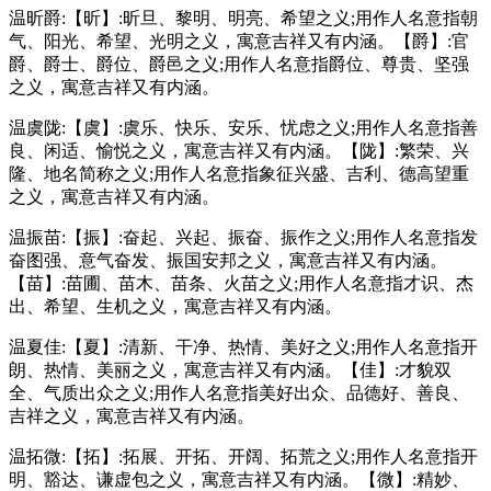
温昕爵:【昕】:昕旦、黎明、明亮、希望之义;用作人名意指朝
气、阳光、希望、光明之义，寓意吉祥又有内涵。【爵】:官
爵、爵士、爵位、爵邑之义;用作人名意指爵位、尊贵、坚强
之义，寓意吉祥又有内涵。
温虞陇:【虞】:虞乐、快乐、安乐、忧虑之义;用作人名意指善
良、闲适、愉悦之义，寓意吉祥又有内涵。【陇】:繁荣、兴
隆、地名简称之义;用作人名意指象征兴盛、吉利、德高望重
之义，寓意吉祥又有内涵。
温振苗:【振】:奋起、兴起、振奋、振作之义;用作人名意指发
奋图强、意气奋发、振国安邦之义，寓意吉祥又有内涵。
【苗】:苗圃、苗木、苗条、火苗之义;用作人名意指才识、杰
出、希望、生机之义，寓意吉祥又有内涵。
温夏佳:【夏】:清新、干净、热情、美好之义;用作人名意指开
朗、热情、美丽之义，寓意吉祥又有内涵。【佳】:才貌双
全、气质出众之义;用作人名意指美好出众、品德好、善良、
吉祥之义，寓意吉祥又有内涵。
温拓微:【拓】:拓展、开拓、开阔、拓荒之义;用作人名意指开
明、豁达、谦虚包之义，寓意吉祥又有内涵。【微】:精妙、