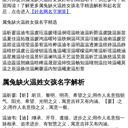
迎阅读！了解更多属兔缺火温姓女孩名字精选解析和起名宜
忌，点击进入
【好名网名字测算】
属兔缺火温姓女孩名字精选
温昕霎
温迪韦
温虞珏
温媛瑾
温俐瑶
温映迪
温昕爵
温虞陇
温振苗
温夏佳
温拓微
温媛鸿
温曜玲
温轶炯
温珥淇
温珵娅
温迪南
温媛翌
温燚逞
温瑶莹
温晏宥
温玲桦
温迪冬
温明蕊
温透箫
温煜婷
温晶静
温晴舒
温虞云
温绫钥
温迅逸
温曦渲
温曜檬
温昀箐
温昕瑶
温晓涵
温星雅
温珍佳
温昱轩
温谰筠
温天艺
温贽晨
温昕芷
温旃慈
温昊裴
温迩蕊
温朔嫡
温晗稀
温晟迎
温焯悦
温畅知
温曈朔
温拉琦
温曦莫
温之辰
温焕佳
温阑馨
温内智
温曦麦
温彤萱
属兔缺火温姓女孩名字解析
温昕霎:【昕】:昕旦、黎明、明亮、希望之义;用作人名意指朝
气、阳光、希望、光明之义，寓意吉祥又有内涵。【霎】:之
义;用作人名意指之义，寓意一般。
温迪韦:【迪】:继承、开导、遵循、进步之义;用作人名意指一
脉相承、追求进步、有智慧之义，寓意吉祥又有内涵。