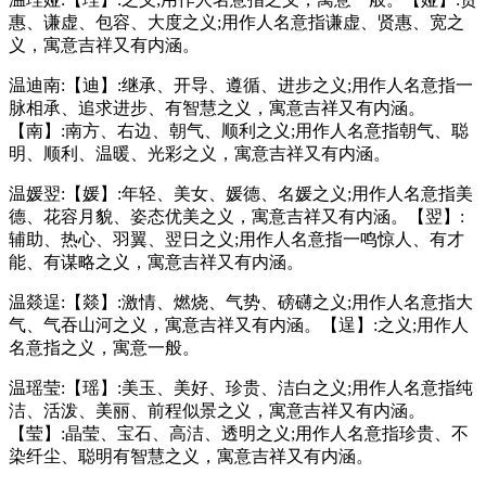
惠、谦虚、包容、大度之义;用作人名意指谦虚、贤惠、宽之
义，寓意吉祥又有内涵。
温迪南:【迪】:继承、开导、遵循、进步之义;用作人名意指一
脉相承、追求进步、有智慧之义，寓意吉祥又有内涵。
【南】:南方、右边、朝气、顺利之义;用作人名意指朝气、聪
明、顺利、温暖、光彩之义，寓意吉祥又有内涵。
温媛翌:【媛】:年轻、美女、媛德、名媛之义;用作人名意指美
德、花容月貌、姿态优美之义，寓意吉祥又有内涵。【翌】:
辅助、热心、羽翼、翌日之义;用作人名意指一鸣惊人、有才
能、有谋略之义，寓意吉祥又有内涵。
温燚逞:【燚】:激情、燃烧、气势、磅礴之义;用作人名意指大
气、气吞山河之义，寓意吉祥又有内涵。【逞】:之义;用作人
名意指之义，寓意一般。
温瑶莹:【瑶】:美玉、美好、珍贵、洁白之义;用作人名意指纯
洁、活泼、美丽、前程似景之义，寓意吉祥又有内涵。
【莹】:晶莹、宝石、高洁、透明之义;用作人名意指珍贵、不
染纤尘、聪明有智慧之义，寓意吉祥又有内涵。