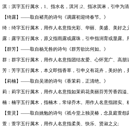
淇：淇字五行属水，1、指水名，淇河 ;2、指冰淇淋，引申为
【绮露】——取自褚亮的诗句《调露初迎绮春节。》
绮：绮字五行属木，用作人名意指光彩、华丽、美盛、美好之义
露：露字五行属水，原义指雨露或露珠，引申指润育或显露。
【群芳】——取自杨无咎的诗句《群芳欲比何如。》
群：群字五行属木，用作人名意指团结友爱、心怀宽广、高朋满
芳：芳字五行属木，本义即指香草，引申义有花卉，美好的，
【莉楠】——取自吴潜的诗句《香茉莉，正清绝。》
莉：莉字五行属木，用作人名意指如茉莉花美丽芬芳芳香四溢
楠：楠字五行属木，指楠木，常绿乔木。用作人名意指踏实、稳
【萱灵】——取自姚勉的诗句《祇今堂上独灵椿，念及庭萱怨
萱：萱字五行属木，用作人名意指柔美、快乐、贤淑之义;