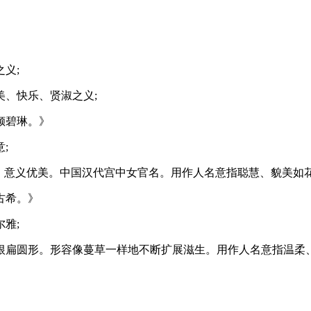
义;
、快乐、贤淑之义;
倾碧琳。》
;
，意义优美。中国汉代宫中女官名。用作人名意指聪慧、貌美如花
古希。》
雅;
根扁圆形。形容像蔓草一样地不断扩展滋生。用作人名意指温柔、