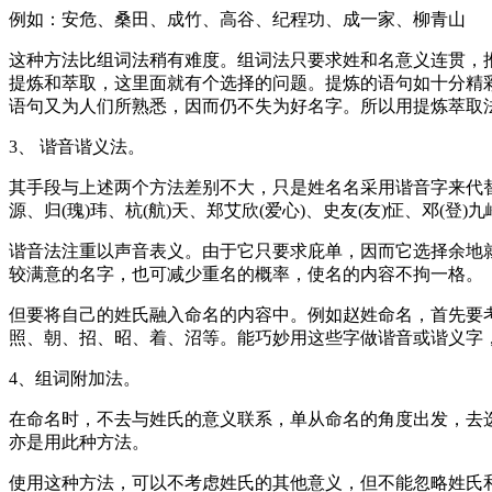
例如：安危、桑田、成竹、高谷、纪程功、成一家、柳青山
这种方法比组词法稍有难度。组词法只要求姓和名意义连贯，
提炼和萃取，这里面就有个选择的问题。提炼的语句如十分精
语句又为人们所熟悉，因而仍不失为好名字。所以用提炼萃取
3、 谐音谐义法。
其手段与上述两个方法差别不大，只是姓名名采用谐音字来代替，从
源、归(瑰)玮、杭(航)天、郑艾欣(爱心)、史友(友)怔、邓(登)九
谐音法注重以声音表义。由于它只要求庇单，因而它选择余地
较满意的名字，也可减少重名的概率，使名的内容不拘一格。
但要将自己的姓氏融入命名的内容中。例如赵姓命名，首先要考
照、朝、招、昭、着、沼等。能巧妙用这些字做谐音或谐义字
4、组词附加法。
在命名时，不去与姓氏的意义联系，单从命名的角度出发，去
亦是用此种方法。
使用这种方法，可以不考虑姓氏的其他意义，但不能忽略姓氏