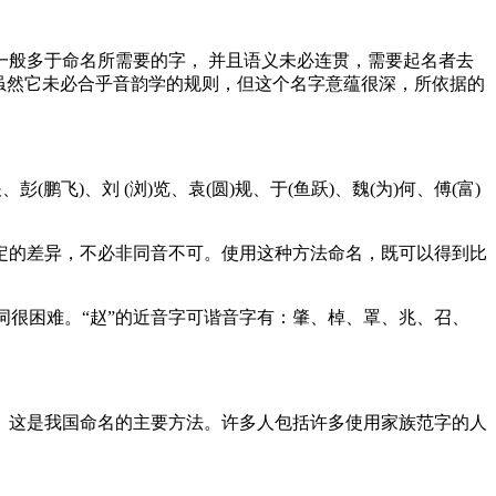
般多于命名所需要的字， 并且语义未必连贯，需要起名者去
虽然它未必合乎音韵学的规则，但这个名字意蕴很深，所依据的
)、刘 (浏)览、袁(圆)规、于(鱼跃)、魏(为)何、傅(富)
定的差异，不必非同音不可。使用这种方法命名，既可以得到比
词很困难。“赵”的近音字可谐音字有：肇、棹、罩、兆、召、
。这是我国命名的主要方法。许多人包括许多使用家族范字的人