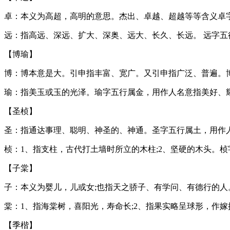
卓：本义为高超，高明的意思。杰出、卓越、超越等等含义卓
远：指高远、深远、扩大、深奥、远大、长久、长远。 远字五
【博瑜】
博：博本意是大。引申指丰富、宽广。又引申指广泛、普遍。
瑜：指美玉或玉的光泽。瑜字五行属金，用作人名意指美好、耀
【圣桢】
圣：指通达事理、聪明、神圣的、神通。圣字五行属土，用作
桢：1、指支柱，古代打土墙时所立的木柱;2、坚硬的木头。
【子棠】
子：本义为婴儿，儿或女;也指天之骄子、有学问、有德行的人
棠：1、指海棠树，喜阳光，寿命长;2、指果实略呈球形，作
【季楷】