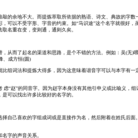
推敲的余地不大。而提炼萃取所依据的熟语、诗文、典故的字数一
彩，可以不受字形、字音的约束。如“马识途”这个名字就很好，
法取名重在变，变则通，通则久矣。
而了起名的渠道和思路，是个不错的方法。例如：吴(无)喂、彭(鹏飞
峰、成方恒(圆)
就比组词法和提炼大得多，因为这意味着谐音字可以与本字有一
 虑“赵”的同音字。因为赵字本身没有其他引申义或比喻义，组
，是可以找出许多比较好的名字的。
选择自己喜欢的字组成词或是直接作为名，然后附着在姓氏后面
和名字的声音关系。