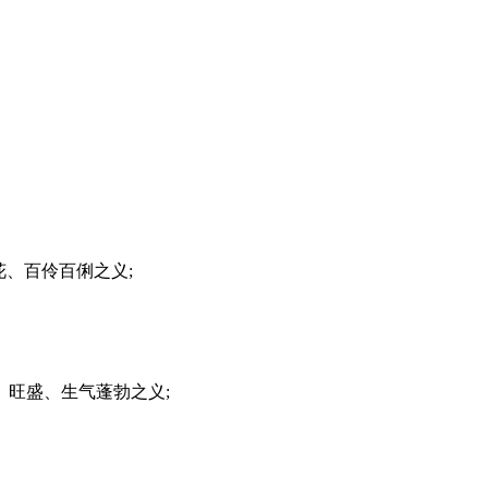
、百伶百俐之义;
旺盛、生气蓬勃之义;