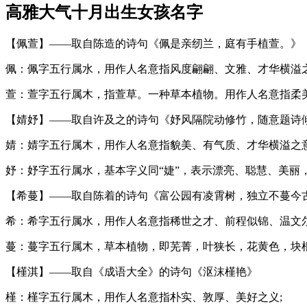
高雅大气十月出生女孩名字
【佩萱】——取自陈造的诗句《佩是亲纫兰，庭有手植萱。》
佩：佩字五行属水，用作人名意指风度翩翩、文雅、才华横溢之
萱：萱字五行属木，指萱草。一种草本植物。用作人名意指柔美
【婧妤】——取自许及之的诗句《妤风隔院动修竹，随意题诗
婧：婧字五行属木，用作人名意指貌美、有气质、才华横溢之意
妤：妤字五行属水，基本字义同“婕”，表示漂亮、聪慧、美丽
【希蔓】——取自陈着的诗句《富公园有凌霄树，独立不蔓今
希：希字五行属水，用作人名意指稀世之才、前程似锦、温文尔
蔓：蔓字五行属木，草本植物，即芜菁，叶狭长，花黄色，块
【槿淇】——取自《成语大全》的诗句《沤沫槿艳》
槿：槿字五行属木，用作人名意指朴实、敦厚、美好之义;