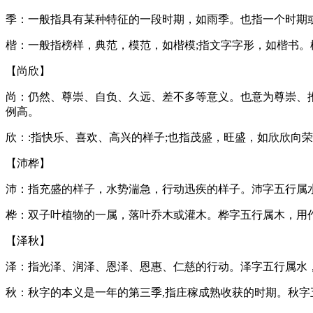
季：一般指具有某种特征的一段时期，如雨季。也指一个时期
楷：一般指榜样，典范，模范，如楷模;指文字字形，如楷书。
【尚欣】
尚：仍然、尊崇、自负、久远、差不多等意义。也意为尊崇、
例高。
欣：:指快乐、喜欢、高兴的样子;也指茂盛，旺盛，如欣欣向
【沛桦】
沛：指充盛的样子，水势湍急，行动迅疾的样子。沛字五行属
桦：双子叶植物的一属，落叶乔木或灌木。桦字五行属木，用
【泽秋】
泽：指光泽、润泽、恩泽、恩惠、仁慈的行动。泽字五行属水，
秋：秋字的本义是一年的第三季,指庄稼成熟收获的时期。秋字