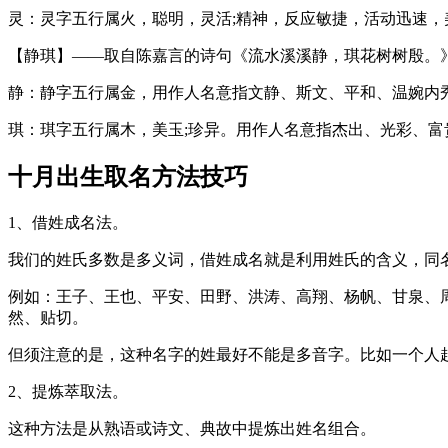
灵：灵字五行属火，聪明，灵活;精神，反应敏捷，活动迅速，
【静琪】——取自陈嘉言的诗句《流水溪溪静，琪花树树殷。
静：静字五行属金，用作人名意指文静、斯文、平和、温婉内
琪：琪字五行属木，美玉;珍异。用作人名意指杰出、光彩、富
十月出生取名方法技巧
1、借姓成名法。
我们的姓氏多数是多义词，借姓成名就是利用姓氏的含义，同
例如：王子、王也、平安、田野、洪涛、高翔、杨帆、甘泉、
然、贴切。
但须注意的是，这种名字的姓最好不能是多音字。比如一个人起名
2、提炼萃取法。
这种方法是从熟语或诗文、典故中提炼出姓名组合。