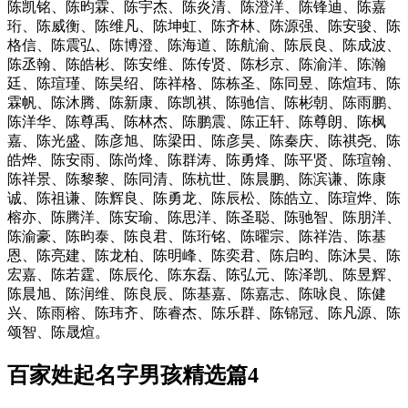
陈凯铭、陈昀霖、陈宇杰、陈炎清、陈澄洋、陈锋迪、陈嘉
珩、陈威衡、陈维凡、陈坤虹、陈齐林、陈源强、陈安骏、陈
格信、陈震弘、陈博澄、陈海道、陈航渝、陈辰良、陈成波、
陈丞翰、陈皓彬、陈安维、陈传贤、陈杉京、陈渝洋、陈瀚
廷、陈瑄瑾、陈昊绍、陈祥格、陈栋圣、陈同昱、陈煊玮、陈
霖帆、陈沐腾、陈新康、陈凯祺、陈驰信、陈彬朝、陈雨鹏、
陈洋华、陈尊禹、陈林杰、陈鹏震、陈正轩、陈尊朗、陈枫
嘉、陈光盛、陈彦旭、陈梁田、陈彦昊、陈秦庆、陈祺尧、陈
皓烨、陈安雨、陈尚烽、陈群涛、陈勇烽、陈平贤、陈瑄翰、
陈祥景、陈黎黎、陈同清、陈杭世、陈晨鹏、陈滨谦、陈康
诚、陈祖谦、陈辉良、陈勇龙、陈辰松、陈皓立、陈瑄烨、陈
榕亦、陈腾洋、陈安瑜、陈思洋、陈圣聪、陈驰智、陈朋洋、
陈渝豪、陈昀泰、陈良君、陈珩铭、陈曜宗、陈祥浩、陈基
恩、陈亮建、陈龙柏、陈明峰、陈奕君、陈启昀、陈沐昊、陈
宏嘉、陈若霆、陈辰伦、陈东磊、陈弘元、陈泽凯、陈昱辉、
陈晨旭、陈润维、陈良辰、陈基嘉、陈嘉志、陈咏良、陈健
兴、陈雨榕、陈玮齐、陈睿杰、陈乐群、陈锦冠、陈凡源、陈
颂智、陈晟煊。
百家姓起名字男孩精选篇4