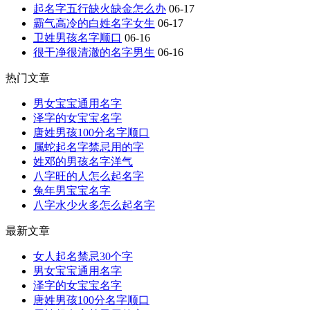
起名字五行缺火缺金怎么办
06-17
霸气高冷的白姓名字女生
06-17
卫姓男孩名字顺口
06-16
很干净很清澈的名字男生
06-16
热门文章
男女宝宝通用名字
泽字的女宝宝名字
唐姓男孩100分名字顺口
属蛇起名字禁忌用的字
姓邓的男孩名字洋气
八字旺的人怎么起名字
兔年男宝宝名字
八字水少火多怎么起名字
最新文章
女人起名禁忌30个字
男女宝宝通用名字
泽字的女宝宝名字
唐姓男孩100分名字顺口