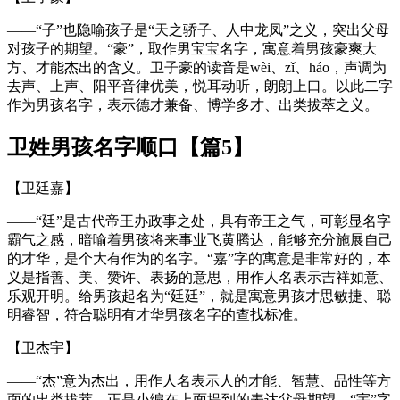
——“子”也隐喻孩子是“天之骄子、人中龙凤”之义，突出父母
对孩子的期望。“豪”，取作男宝宝名字，寓意着男孩豪爽大
方、才能杰出的含义。卫子豪的读音是wèi、zǐ、háo，声调为
去声、上声、阳平音律优美，悦耳动听，朗朗上口。以此二字
作为男孩名字，表示德才兼备、博学多才、出类拔萃之义。
卫姓男孩名字顺口【篇5】
【卫廷嘉】
——“廷”是古代帝王办政事之处，具有帝王之气，可彰显名字
霸气之感，暗喻着男孩将来事业飞黄腾达，能够充分施展自己
的才华，是个大有作为的名字。“嘉”字的寓意是非常好的，本
义是指善、美、赞许、表扬的意思，用作人名表示吉祥如意、
乐观开明。给男孩起名为“廷廷”，就是寓意男孩才思敏捷、聪
明睿智，符合聪明有才华男孩名字的查找标准。
【卫杰宇】
——“杰”意为杰出，用作人名表示人的才能、智慧、品性等方
面的出类拔萃，正是小编在上面提到的表达父母期望。“宇”字