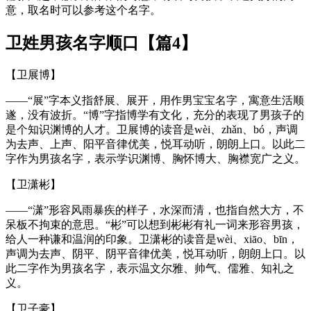
意，取名时可以参考这个名字。
卫姓男孩名字顺口【篇4】
【卫展博】
——“展”字本义指舒展、展开，用作男宝宝名字，寓意生活顺
遂，没有波折。“博”字指博学有文化，充分的表现了男孩子的
是个知识渊博的人才。卫展博的读音是wèi、zhǎn、bó，声调
为去声、上声、阳平音律优美，悦耳动听，朗朗上口。以此二
字作为男孩名字，表示学识渊博、胸怀博大、胸襟宽广之义。
【卫潇彬】
——“潇”形容风雨暴疾的样子，水深而清，也指自然大方，不
呆板不拘束的意思。“彬”可以想到彬彬有礼一词来形容男孩，
给人一种谦和温润的印象。卫潇彬的读音是wèi、xiāo、bīn，
声调为去声、阴平、阴平音律优美，悦耳动听，朗朗上口。以
此二字作为男孩名字，表示温文尔雅、帅气、儒雅、知礼之
义。
【卫子豪】