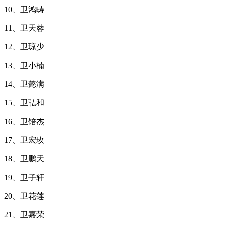
10、卫鸿畴
11、卫天蓉
12、卫琼少
13、卫小楠
14、卫懿满
15、卫弘和
16、卫锫杰
17、卫宏玫
18、卫鹏天
19、卫子轩
20、卫花莲
21、卫嘉荣