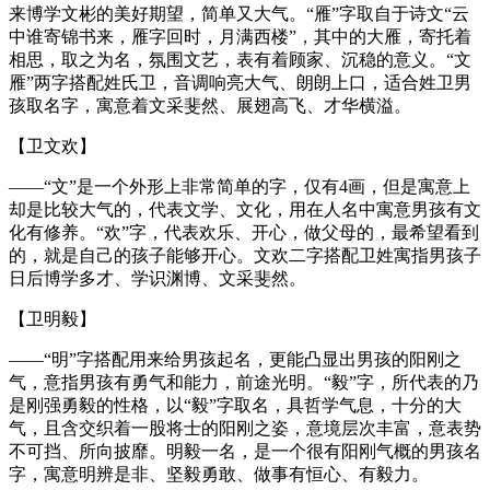
来博学文彬的美好期望，简单又大气。“雁”字取自于诗文“云
中谁寄锦书来，雁字回时，月满西楼”，其中的大雁，寄托着
相思，取之为名，氛围文艺，表有着顾家、沉稳的意义。“文
雁”两字搭配姓氏卫，音调响亮大气、朗朗上口，适合姓卫男
孩取名字，寓意着文采斐然、展翅高飞、才华横溢。
【卫文欢】
——“文”是一个外形上非常简单的字，仅有4画，但是寓意上
却是比较大气的，代表文学、文化，用在人名中寓意男孩有文
化有修养。“欢”字，代表欢乐、开心，做父母的，最希望看到
的，就是自己的孩子能够开心。文欢二字搭配卫姓寓指男孩子
日后博学多才、学识渊博、文采斐然。
【卫明毅】
——“明”字搭配用来给男孩起名，更能凸显出男孩的阳刚之
气，意指男孩有勇气和能力，前途光明。“毅”字，所代表的乃
是刚强勇毅的性格，以“毅”字取名，具哲学气息，十分的大
气，且含交织着一股将士的阳刚之姿，意境层次丰富，意表势
不可挡、所向披靡。明毅一名，是一个很有阳刚气概的男孩名
字，寓意明辨是非、坚毅勇敢、做事有恒心、有毅力。