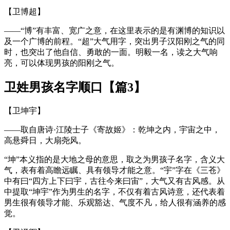
【卫博超】
——“博”有丰富、宽广之意，在这里表示的是有渊博的知识以
及一个广博的前程。“超”大气用字，突出男子汉阳刚之气的同
时，也突出了他自信、勇敢的一面。明毅一名，读之大气响
亮，可以体现男孩的阳刚之气。
卫姓男孩名字顺口【篇3】
【卫坤宇】
——取自唐诗·江陵士子《寄故姬》：乾坤之内，宇宙之中，
高悬舜日，大扇尧风。
“坤”本义指的是大地之母的意思，取之为男孩子名字，含义大
气，表有着高瞻远瞩、具有领导才能之意。“宇”字在《三苍》
中有曰“四方上下曰宇，古往今来曰宙”，大气又有古风感。从
中提取“坤宇”作为男生的名字，不仅有着古风诗意，还代表着
男生很有领导才能、乐观豁达、气度不凡，给人很有涵养的感
觉。