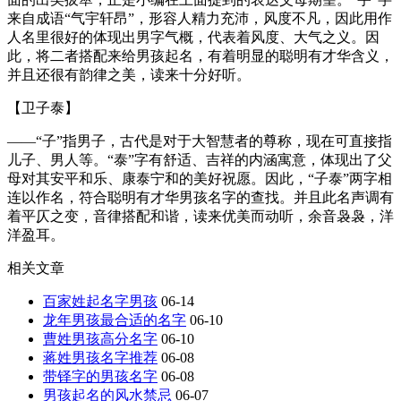
来自成语“气宇轩昂”，形容人精力充沛，风度不凡，因此用作
人名里很好的体现出男字气概，代表着风度、大气之义。因
此，将二者搭配来给男孩起名，有着明显的聪明有才华含义，
并且还很有韵律之美，读来十分好听。
【卫子泰】
——“子”指男子，古代是对于大智慧者的尊称，现在可直接指
儿子、男人等。“泰”字有舒适、吉祥的内涵寓意，体现出了父
母对其安平和乐、康泰宁和的美好祝愿。因此，“子泰”两字相
连以作名，符合聪明有才华男孩名字的查找。并且此名声调有
着平仄之变，音律搭配和谐，读来优美而动听，余音袅袅，洋
洋盈耳。
相关文章
百家姓起名字男孩
06-14
龙年男孩最合适的名字
06-10
曹姓男孩高分名字
06-10
蒋姓男孩名字推荐
06-08
带铎字的男孩名字
06-08
男孩起名的风水禁忌
06-07