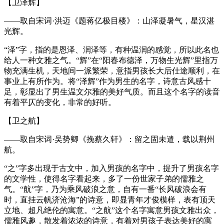
【卫泽辉】
——取自宋词·洪迈《题蒋亿极目楼》：山泽凝暑气，星汉湛
光辉。
“泽”字，指的是恩泽、润泽等，有种温润的感觉，所以此名也
给人一种文雅之气。“辉”在“阳春布德泽，万物生光辉”里指万
物充满生机，天地间一派繁荣，意指男孩长大后仕途顺利，在
事业上有所作为。将“泽辉”作为男生的名字，诗意古风感十
足，彰显出了男生温文尔雅的美好气质。而且这个名字的读音
有着平仄的变化，非常的好听。
【卫之航】
——取自宋词·吴势卿《挽蔡久轩》：留之固未遣，载以荆州
航。
“之”字多出现于古文中，加入男孩的名字中，提升了男孩名字
的文学性，使得名字看起来，多了一份世家子弟的儒雅之
气。“航”字，乃为乘风破浪之意，自有一番“长风破浪会有
时，直挂云帆济沧海”的诗意，即显青年才俊模样，表有顶天
立地、超凡绝伦的寓意。“之航”这个名字寓意男孩文雅出众，
儒雅风趣，散发着浓浓的诗意，有着对男孩子表达美好的寓