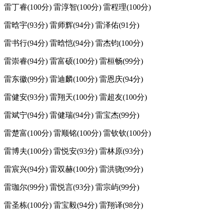
雷丁睿(100分) 雷淳智(100分) 雷程理(100分)
雷晗宇(93分) 雷师辉(94分) 雷泽佑(91分)
雷书行(94分) 雷晗恺(94分) 雷杰钧(100分)
雷崇睿(94分) 雷富硕(100分) 雷桓畅(99分)
雷东徽(99分) 雷迪麟(100分) 雷恩庆(94分)
雷健安(93分) 雷翔天(100分) 雷超友(100分)
雷斌宁(94分) 雷健瑞(94分) 雷宝杰(99分)
雷楚富(100分) 雷顺铭(100分) 雷钦钦(100分)
雷博夫(100分) 雷悦安(93分) 雷林原(93分)
雷宸兴(94分) 雷双赫(100分) 雷洪骁(99分)
雷珈尔(99分) 雷悦言(93分) 雷宗屿(99分)
雷圣栋(100分) 雷宝毅(94分) 雷翔译(98分)