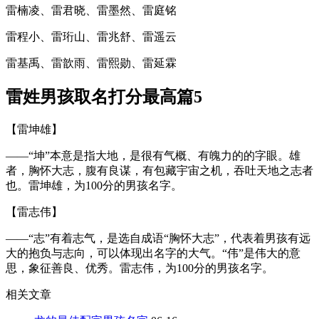
雷楠凌、雷君晓、雷墨然、雷庭铭
雷程小、雷珩山、雷兆舒、雷遥云
雷基禹、雷歆雨、雷熙勋、雷延霖
雷姓男孩取名打分最高篇5
【雷坤雄】
——“坤”本意是指大地，是很有气概、有魄力的的字眼。雄
者，胸怀大志，腹有良谋，有包藏宇宙之机，吞吐天地之志者
也。雷坤雄，为100分的男孩名字。
【雷志伟】
——“志”有着志气，是选自成语“胸怀大志”，代表着男孩有远
大的抱负与志向，可以体现出名字的大气。“伟”是伟大的意
思，象征善良、优秀。雷志伟，为100分的男孩名字。
相关文章