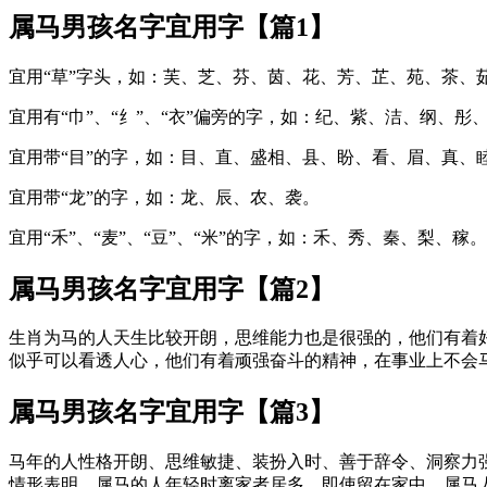
属马男孩名字宜用字【篇1】
宜用“草”字头，如：芙、芝、芬、茵、花、芳、芷、苑、茶、
宜用有“巾”、“纟”、“衣”偏旁的字，如：纪、紫、洁、纲、
宜用带“目”的字，如：目、直、盛相、县、盼、看、眉、真、
宜用带“龙”的字，如：龙、辰、农、袭。
宜用“禾”、“麦”、“豆”、“米”的字，如：禾、秀、秦、梨、稼。
属马男孩名字宜用字【篇2】
生肖为马的人天生比较开朗，思维能力也是很强的，他们有着
似乎可以看透人心，他们有着顽强奋斗的精神，在事业上不会
属马男孩名字宜用字【篇3】
马年的人性格开朗、思维敏捷、装扮入时、善于辞令、洞察力
情形表明，属马的人年轻时离家者居多，即使留在家中，属马