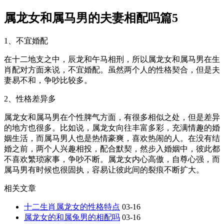
属龙女和属马男的夫妻相配吗篇5
1、不宜婚配
在十二地支之中，辰龙和午马相刑，所以属龙女和属马男在生
肖配对方面来说，不宜婚配。虽然两个人的性格契合，但是夫
妻易不和，争吵比较多。
2、性格差异多
属龙女和属马男在个性脾气方面，有很多相似之处，但是差异
的地方也很多。比如说，属龙女向往丰富多彩，充满情趣的婚
姻生活，而属马男人也是热情豪爽，喜欢热闹的人。在没有结
婚之前，两个人兴趣相投，配合默契，然步入婚姻中，彼此都
不喜欢繁琐家事，争吵不断。属龙女内心高傲，自尊心强，而
属马男有时候也很固执，容易让彼此间的裂痕不断扩大。
相关文章
十二生肖属龙女的性格特点
03-16
属龙女的和属兔男的相配吗
03-16