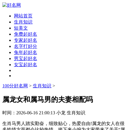
网站首页
生肖知识
短美文
免费起好名
专家起好名
名字打好分
兔年起好名
男宝起好名
女宝起好名
100分好名网
>
生肖知识
>
属龙女和属马男的夫妻相配吗
时间：
2026-06-16 21:00:13
小龙
生肖知识
生肖马男人踏实勤奋，细致贴心，热爱自由!属龙的女人在很
多性情方面都会比较热情，接下来小编为大家带来了关于“属