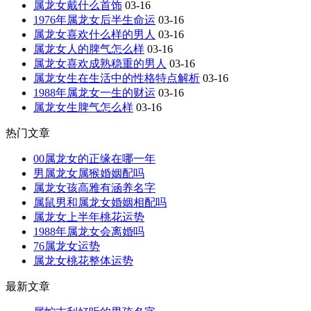
属龙女戴什么首饰
03-16
1976年属龙女后半生命运
03-16
属龙女喜欢什么样的男人
03-16
属龙女人的脾气怎么样
03-16
属龙女喜欢成熟稳重的男人
03-16
属龙女生在生活中的性格特点解析
03-16
1988年属龙女一生的财运
03-16
属龙女生脾气怎么样
03-16
热门文章
00属龙女的正缘在哪一年
男属龙女属猴婚姻配吗
属龙女孩高雅有涵养名字
属鼠男和属龙女婚姻相配吗
属龙女上半年桃花运势
1988年属龙女会离婚吗
76属龙女运势
属龙女桃花整体运势
最新文章