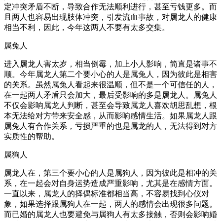
定冲突矛盾不断，导致合作无法顺利进行，甚至亏钱更多。而
且两人也容易出现肢体冲突，引发流血事故，对属龙人的健康
相当不利，因此，今年这两人不要有太多交集。
属兔人
进入属龙人害太岁，相当倒霉，加上小人影响，简直是诸事不
顺。今年属龙人第二个要小心的人是属兔人，因为彼此是相害
的关系。虽然属兔人看起来很温顺，但不是一个可信任的人，
在一起两人矛盾只会加大，最后受影响的多是属龙人。属兔人
不仅会影响属龙人判断，甚至会导致属龙人喜欢胡思乱想，根
本无法给对方带来安全感，从而影响感情生活。如果属龙人跟
属兔人有合作关系，亏损严重的也是属龙的人，无法得到对方
实质性的帮助。
属狗人
属龙人在，第三个要小心的人是属狗人，因为彼此是相冲的关
系，在一起会对自身运势造成严重影响，尤其是在感情方面。
一直以来，属龙人的择偶标准都相当高，不容易找到心仪对
象，如果选择跟属狗人在一起，两人的感情会出现很多问题。
而已婚的属龙人也要避免与属狗人有太多接触，否则会影响婚