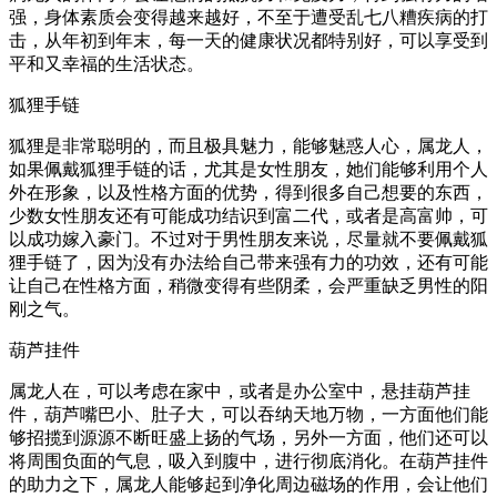
强，身体素质会变得越来越好，不至于遭受乱七八糟疾病的打
击，从年初到年末，每一天的健康状况都特别好，可以享受到
平和又幸福的生活状态。
狐狸手链
狐狸是非常聪明的，而且极具魅力，能够魅惑人心，属龙人，
如果佩戴狐狸手链的话，尤其是女性朋友，她们能够利用个人
外在形象，以及性格方面的优势，得到很多自己想要的东西，
少数女性朋友还有可能成功结识到富二代，或者是高富帅，可
以成功嫁入豪门。不过对于男性朋友来说，尽量就不要佩戴狐
狸手链了，因为没有办法给自己带来强有力的功效，还有可能
让自己在性格方面，稍微变得有些阴柔，会严重缺乏男性的阳
刚之气。
葫芦挂件
属龙人在，可以考虑在家中，或者是办公室中，悬挂葫芦挂
件，葫芦嘴巴小、肚子大，可以吞纳天地万物，一方面他们能
够招揽到源源不断旺盛上扬的气场，另外一方面，他们还可以
将周围负面的气息，吸入到腹中，进行彻底消化。在葫芦挂件
的助力之下，属龙人能够起到净化周边磁场的作用，会让他们