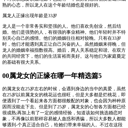
熟的心态，所以龙人在这个年龄结婚也是很好的。
属龙人正缘出现年龄是33岁
龙人是一个非常务实和坚强的人。他们喜欢先创业，然后结
婚。他们是强势的人，有很强的事业精神。他们年轻时并不特
别关心自己的感情。他们的婚姻往往相对较晚。只有在33岁
时，他们才能遇到真正让自己兴奋的人。虽然婚姻来得晚，但
龙人的婚姻幸福指数很高。婚后，两人关系稳定和谐。在双方
的共同经营下，他们的生活富裕而美好。这与他们为家庭奠定
的基础有很大关系。
00属龙女的正缘在哪一年精选篇5
的属龙女在25岁左右的时候，会遇到身边的当中的真爱，虽然
在25岁以前属龙女的桃花运也很旺，但是大多都是烂桃花，即
便遇到了一个看起来各方面都很般配的对象，也会因为种种原
因而没能走下去。但是到了25岁，属龙女的心智各方面都已经
很成熟;再加上有了一定的感情经验，知道该如何挑选婚恋对
象，不再像以前那样容易被人蛊惑和诱骗，所以大多数人都能
够遇到-个真正适合自己，给她们带来幸福的人。不过在这段