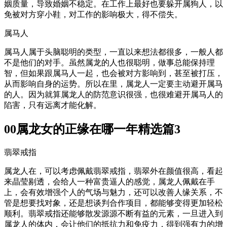
姻质量，导致婚姻不稳定。在工作上最好也要躲开属狗人，以
免被对方穿小鞋，对工作的影响极大，得不偿失。
属马人
属马人属于头脑聪明的类型，一直以来想法都很多，一般人都
不是他们的对手。虽然属龙的人也很聪明，做事总能保持理
智，但如果跟属马人一起，也会被对方影响到，甚至被打压，
从而影响自身的运势。所以在里，属龙人一定要主动避开属马
的人。因为就算属龙人的防范意识很强，也很难避开属马人的
陷害，只有远离才能化解。
00属龙女的正缘在哪一年精选篇3
翡翠戒指
属龙人在，可以考虑佩戴翡翠戒指，翡翠外在颜值很高，看起
来晶莹剔透，会给人一种富贵逼人的感觉，属龙人佩戴在手
上，会有效增强个人的气场与魅力，还可以改善人缘关系，不
管是想要找对象，还是想谈判合作项目，都能够变得更加轻松
顺利。翡翠戒指还能够散发源源不断有益的元素，一旦进入到
属龙人的体内，会让他们的抵抗力和免疫力，得到强有力的增