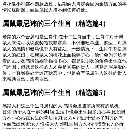
点小赢小利都不愿意放过，后期俩人肯定会因为金钱方面的事
情彻底闹掰，而且属鼠人捞不到任何好处。
属鼠最忌讳的三个生肖（精选篇4）
老鼠的六个合属相是生肖牛;在十二生肖当中，生肖牛对于属
鼠人来说可以说默契指数非常高，不仅能旺事业、财运，对属
鼠人的感情和健康也都大有益处。一般情况下，生肖牛都是属
鼠人的红娘，在属鼠人的桃花上面操碎了心，他们会为了还单
着的鼠朋友感情婚姻等操很多心。都是以朋友的角色出现在他
们周围，但就是这样的人才会是真实的贵人，就算是浮萍般的
你，一直飘摇处于迷茫状态中，也是会有像属牛人这样的贵人
来帮助自己，想着自己。
属鼠最忌讳的三个生肖（精选篇5）
属鼠人和这三个生肖属相的人,感情会遭遇前所未有的危机。
首先,两个人在一起的时候,生活中也会出现很多烦心事,比如男
方不小心站在女生的背后插刀,女方可能由于受不了对方的恶
语而做出伤害;女方性格大大咧咧,而男方又不能接受女方的无