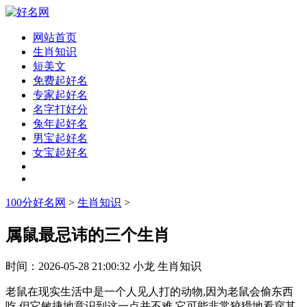
网站首页
生肖知识
短美文
免费起好名
专家起好名
名字打好分
兔年起好名
男宝起好名
女宝起好名
100分好名网
>
生肖知识
>
属鼠最忌讳的三个生肖
时间：
2026-05-28 21:00:32
小龙
生肖知识
老鼠在现实生活中是一个人见人打的动物,因为老鼠会偷东西
吃,但它敏捷地意识到这一点并不难,它可能非常狡猾地看穿其