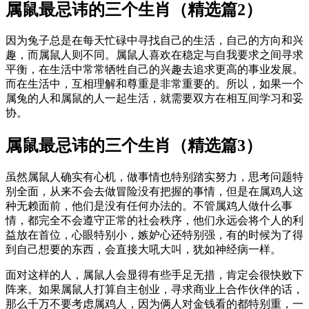
属鼠最忌讳的三个生肖（精选篇2）
因为兔子总是在每天忙碌中寻找自己的生活，自己的方向和兴
趣，而属鼠人则不同。属鼠人喜欢在稳定与自我要求之间寻求
平衡，在生活中常常牺牲自己的兴趣去追求更高的事业发展。
而在生活中，互相理解和尊重是非常重要的。所以，如果一个
属兔的人和属鼠的人一起生活，就需要双方在相互间学习和妥
协。
属鼠最忌讳的三个生肖（精选篇3）
虽然属鼠人确实有心机，做事情也特别踏实努力，思考问题特
别全面，从来不会去做冒险没有把握的事情，但是在属鸡人这
种无赖面前，他们是没有任何办法的。不管属鸡人做什么事
情，都完全不会遵守正常的社会秩序，他们永远会将个人的利
益放在首位，心眼特别小，嫉妒心还特别强，有的时候为了得
到自己想要的东西，会直接大吼大叫，犹如神经病一样。
面对这样的人，属鼠人会显得有些手足无措，肯定会很快败下
阵来。如果属鼠人打算自主创业，寻求商业上合作伙伴的话，
那么千万不要考虑属鸡人，因为俩人对金钱看的都特别重，一