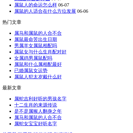
属鼠人的命运怎么样
06-07
属鼠的人适合在什么方位发展
06-06
热门文章
属马和属鼠的人合不合
属鼠最命苦出生日期
男属羊女属鼠相配吗
属鼠女与什么生肖配对好
女属鸡男属鼠配吗
属鼠和什么属相配最好
已婚属鼠女运势
属鼠人犯太岁戴什么好
最新文章
属蛇吉利好听的男孩名字
十二生肖的来源传说
是不是属猴人翻身之年
属马和属鼠的人合不合
属蛇女宝宝好听名字