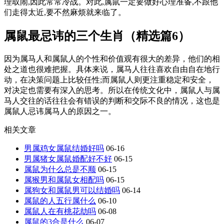
理取闹,因此常常冷战。对此,属鼠一定要做好心理准备,不跟他
们走得太近,要不然麻烦就来临了。
属鼠最忌讳的三个生肖（精选篇6）
因为属马人和属鼠人的个性和价值观有很大的差异，他们的相
处之道也很难把握。具体来说，属马人往往喜欢自由自在地行
动，在决策问题上比较任性;而属鼠人则更注重稳定和安全，
对决定也需要有深入的思考。所以在传统文化中，属鼠人与属
马人交往的话往往会有错误的判断和交际不良的情况，这也是
属鼠人忌讳属马人的原因之一。
相关文章
男属鸡女属鼠结婚好吗
06-16
男属猪女属鼠婚配好不好
06-15
属鼠为什么总是不顺
06-15
属猴男和属鼠女相配吗
06-15
属狗女和属鼠男可以结婚吗
06-14
属鼠的人五行属什么
06-10
属鼠人在有桃花劫吗
06-08
属鼠的3合是什么
06-07