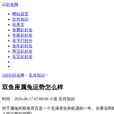
网站首页
生肖知识
短美文
免费起好名
专家起好名
名字打好分
兔年起好名
男宝起好名
女宝起好名
100分好名网
>
生肖知识
>
双鱼座属兔运势怎么样
时间：
2026-06-17 07:00:06
小龙
生肖知识
对于属兔的双鱼而言是一个充满变化和机遇的一年。在事业和
人的运势如何吧!