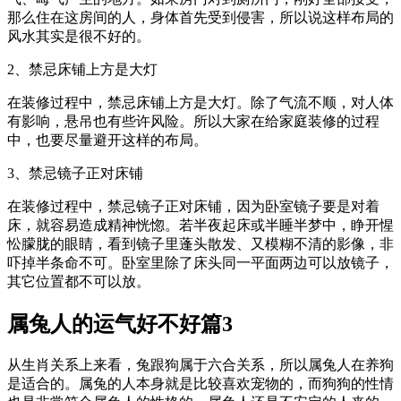
那么住在这房间的人，身体首先受到侵害，所以说这样布局的
风水其实是很不好的。
2、禁忌床铺上方是大灯
在装修过程中，禁忌床铺上方是大灯。除了气流不顺，对人体
有影响，悬吊也有些许风险。所以大家在给家庭装修的过程
中，也要尽量避开这样的布局。
3、禁忌镜子正对床铺
在装修过程中，禁忌镜子正对床铺，因为卧室镜子要是对着
床，就容易造成精神恍惚。若半夜起床或半睡半梦中，睁开惺
忪朦胧的眼睛，看到镜子里蓬头散发、又模糊不清的影像，非
吓掉半条命不可。卧室里除了床头同一平面两边可以放镜子，
其它位置都不可以放。
属兔人的运气好不好篇3
从生肖关系上来看，兔跟狗属于六合关系，所以属兔人在养狗
是适合的。属兔的人本身就是比较喜欢宠物的，而狗狗的性情